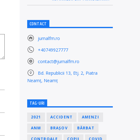
CONTACT
jurnalfm.ro
+40749927777
contact@jurnalfm.ro
Bd. Republicii 13, Etj. 2, Piatra
Neamț, Neamț
TAG-URI
2021
ACCIDENT
AMENZI
ANM
BRAȘOV
BĂRBAT
CONTROALE
COPII
COVID