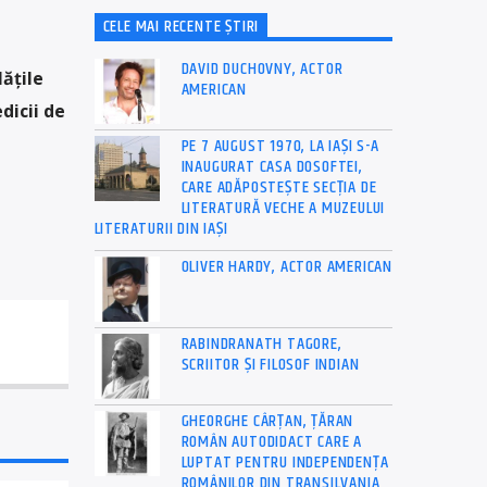
CELE MAI RECENTE ȘTIRI
DAVID DUCHOVNY, ACTOR
ățile
AMERICAN
dicii de
PE 7 AUGUST 1970, LA IAŞI S-A
INAUGURAT CASA DOSOFTEI,
CARE ADĂPOSTEŞTE SECŢIA DE
LITERATURĂ VECHE A MUZEULUI
LITERATURII DIN IAŞI
OLIVER HARDY, ACTOR AMERICAN
RABINDRANATH TAGORE,
SCRIITOR ȘI FILOSOF INDIAN
GHEORGHE CÂRȚAN, ŢĂRAN
ROMÂN AUTODIDACT CARE A
LUPTAT PENTRU INDEPENDENȚA
ROMÂNILOR DIN TRANSILVANIA