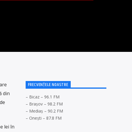
FRECVENȚELE NOASTRE
are
ă din
– Bicaz – 96.1 FM
 de
– Brașov – 98.2 FM
– Mediaș – 90.2 FM
– Onești – 87.8 FM
 lei în