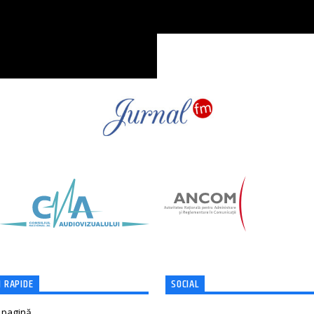
 RAPIDE
SOCIAL
 pagină