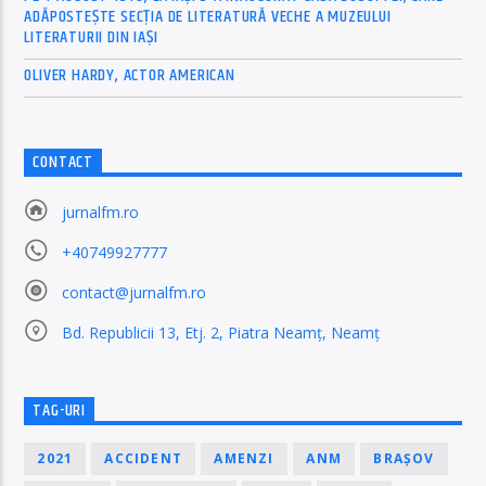
ADĂPOSTEŞTE SECŢIA DE LITERATURĂ VECHE A MUZEULUI
LITERATURII DIN IAŞI
OLIVER HARDY, ACTOR AMERICAN
CONTACT
jurnalfm.ro
+40749927777
contact@jurnalfm.ro
Bd. Republicii 13, Etj. 2, Piatra Neamț, Neamț
TAG-URI
2021
ACCIDENT
AMENZI
ANM
BRAȘOV