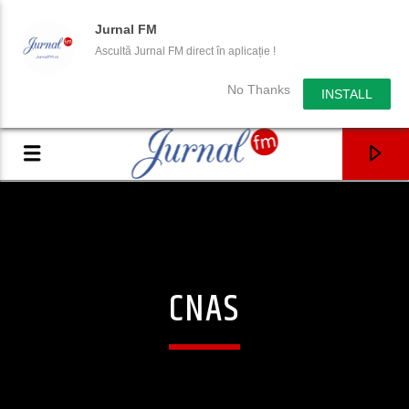
Jurnal FM
Ascultă Jurnal FM direct în aplicație !
No Thanks
INSTALL
CNAS