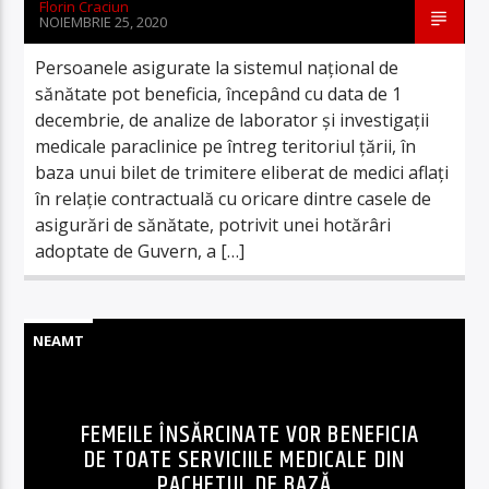
Florin Craciun
NOIEMBRIE 25, 2020
Persoanele asigurate la sistemul național de
sănătate pot beneficia, începând cu data de 1
decembrie, de analize de laborator şi investigaţii
medicale paraclinice pe întreg teritoriul ţării, în
baza unui bilet de trimitere eliberat de medici aflaţi
în relaţie contractuală cu oricare dintre casele de
asigurări de sănătate, potrivit unei hotărâri
adoptate de Guvern, a […]
NEAMT
FEMEILE ÎNSĂRCINATE VOR BENEFICIA
DE TOATE SERVICIILE MEDICALE DIN
PACHETUL DE BAZĂ