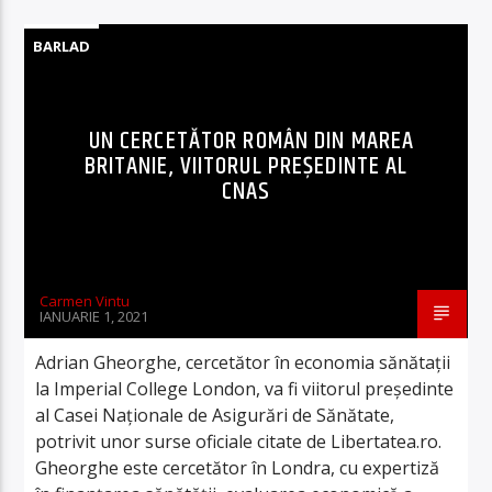
BARLAD
UN CERCETĂTOR ROMÂN DIN MAREA
BRITANIE, VIITORUL PREȘEDINTE AL
CNAS
Carmen Vintu
IANUARIE 1, 2021
Adrian Gheorghe, cercetător în economia sănătații
la Imperial College London, va fi viitorul președinte
al Casei Naționale de Asigurări de Sănătate,
potrivit unor surse oficiale citate de Libertatea.ro.
Gheorghe este cercetător în Londra, cu expertiză