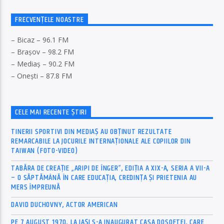
FRECVENȚELE NOASTRE
– Bicaz – 96.1 FM
– Brașov – 98.2 FM
– Mediaș – 90.2 FM
– Onești – 87.8 FM
CELE MAI RECENTE ȘTIRI
TINERII SPORTIVI DIN MEDIAȘ AU OBȚINUT REZULTATE
REMARCABILE LA JOCURILE INTERNAȚIONALE ALE COPIILOR DIN
TAIWAN (FOTO-VIDEO)
TABĂRA DE CREAȚIE „ARIPI DE ÎNGER”, EDIȚIA A XIX-A, SERIA A VII-A
– O SĂPTĂMÂNĂ ÎN CARE EDUCAȚIA, CREDINȚA ȘI PRIETENIA AU
MERS ÎMPREUNĂ
DAVID DUCHOVNY, ACTOR AMERICAN
PE 7 AUGUST 1970, LA IAŞI S-A INAUGURAT CASA DOSOFTEI, CARE