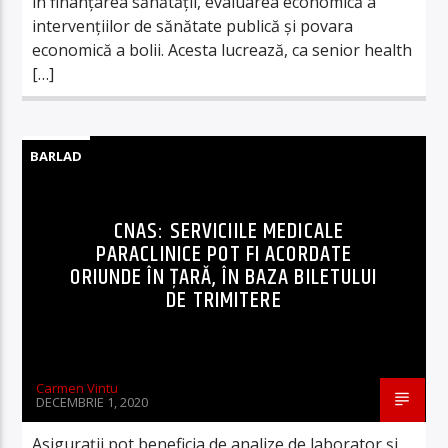
în finanţarea sănătăţii, evaluarea economică a
intervenţiilor de sănătate publică şi povara
economică a bolii. Acesta lucrează, ca senior health
[…]
BARLAD
CNAS: SERVICIILE MEDICALE
PARACLINICE POT FI ACORDATE
ORIUNDE ÎN ŢARĂ, ÎN BAZA BILETULUI
DE TRIMITERE
Carmen Vintu
DECEMBRIE 1, 2020
Asiguraţii pot beneficia de analize de laborator şi