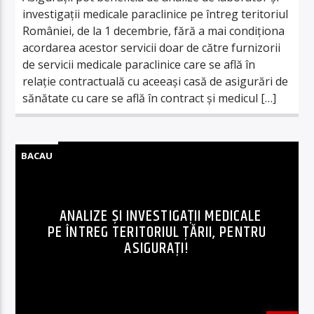
investigaţii medicale paraclinice pe întreg teritoriul
României, de la 1 decembrie, fără a mai condiţiona
acordarea acestor servicii doar de către furnizorii
de servicii medicale paraclinice care se află în
relaţie contractuală cu aceeaşi casă de asigurări de
sănătate cu care se află în contract şi medicul […]
BACAU
ANALIZE ȘI INVESTIGAȚII MEDICALE
PE ÎNTREG TERITORIUL ȚĂRII, PENTRU
ASIGURAȚI!