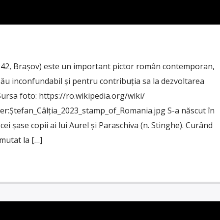
1942, Brașov) este un important pictor român contemporan,
său inconfundabil și pentru contribuția sa la dezvoltarea
Sursa foto: https://ro.wikipedia.org/wiki/
ier:Ștefan_Câlția_2023_stamp_of_Romania.jpg S-a născut în
cei șase copii ai lui Aurel și Paraschiva (n. Stinghe). Curând
mutat la […]