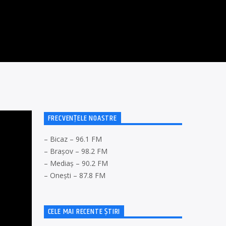
FRECVENȚELE NOASTRE
– Bicaz – 96.1 FM
– Brașov – 98.2 FM
– Mediaș – 90.2 FM
– Onești – 87.8 FM
CELE MAI RECENTE ȘTIRI