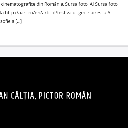
ii cinematografice din România. Sursa foto: AI Sursa foto:
la http://aarc.ro/en/articol/festivalul-geo-saizescu A
sofie a […]
AN CÂLȚIA, PICTOR ROMÂN