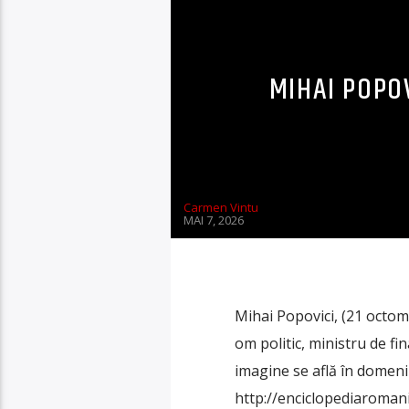
MIHAI POPOV
Carmen Vintu
MAI 7, 2026
Mihai Popovici, (21 octomb
om politic, ministru de fi
imagine se află în domeniu
http://enciclopediaromani