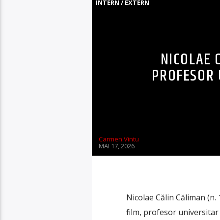
INTERN / EXTERN
NICOLAE C
PROFESOR 
Carmen Vintu
MAI 17, 2026
Nicolae Călin Căliman (n. 1
film, profesor universitar