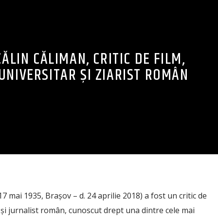
ĂLIN CĂLIMAN, CRITIC DE FILM,
UNIVERSITAR ȘI ZIARIST ROMÂN
7 mai 1935, Brașov – d. 24 aprilie 2018) a fost un critic de
 și jurnalist român, cunoscut drept una dintre cele mai