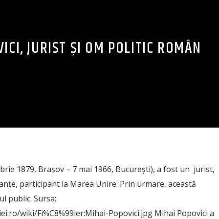
ICI, JURIST ȘI OM POLITIC ROMÂN
rie 1879, Brașov – 7 mai 1966, București), a fost un jurist,
nanțe, participant la Marea Unire. Prin urmare, această
l public. Sursa:
ei.ro/wiki/Fi%C8%99ier:Mihai-Popovici.jpg Mihai Popovici a