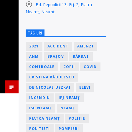
Bd. Republicii 13, Etj. 2, Piatra
Neamț, Neamț
TAG-URI
2021
ACCIDENT
AMENZI
ANM
BRAȘOV
BĂRBAT
CONTROALE
COPII
COVID
CRISTINA RĂDULESCU
DE NICOLAE USZKAI
ELEVI
INCENDIU
IPJ NEAMȚ
ISU NEAMȚ
NEAMȚ
PIATRA NEAMȚ
POLITIE
POLITISTI
POMPIERI