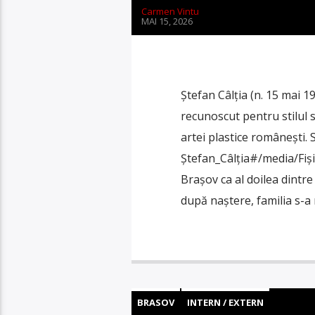
Carmen Vintu
MAI 15, 2026
Ștefan Câlția (n. 15 mai 
recunoscut pentru stilul 
artei plastice românești. 
Ștefan_Câlția#/media/Fiș
Brașov ca al doilea dintre 
după naștere, familia s-a 
BRASOV
INTERN / EXTERN