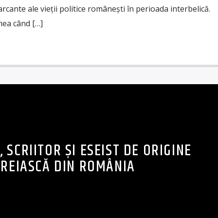
rcante ale vieții politice românești în perioada interbelică.
mea când […]
, SCRIITOR ȘI ESEIST DE ORIGINE
VREIASCĂ DIN ROMÂNIA