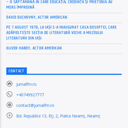
– O SĂPTĂMÂNĂ ÎN CARE EDUCAȚIA, CREDINȚA ȘI PRIETENIA AU
MERS ÎMPREUNĂ
DAVID DUCHOVNY, ACTOR AMERICAN
PE 7 AUGUST 1970, LA IAŞI S-A INAUGURAT CASA DOSOFTEI, CARE
ADĂPOSTEŞTE SECŢIA DE LITERATURĂ VECHE A MUZEULUI
LITERATURII DIN IAŞI
OLIVER HARDY, ACTOR AMERICAN
CONTACT
jurnalfm.ro
+40749927777
contact@jurnalfm.ro
Bd. Republicii 13, Etj. 2, Piatra Neamț, Neamț