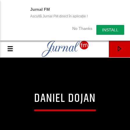
Jurnal FM
Ascultă Jurnal FM direct în aplicație !
No Thanks
INSTALL
DANIEL DOJAN