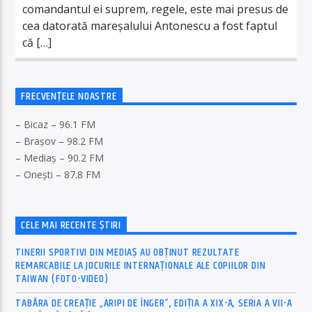
comandantul ei suprem, regele, este mai presus de
cea datorată mareşalului Antonescu a fost faptul
că […]
FRECVENȚELE NOASTRE
– Bicaz – 96.1 FM
– Brașov – 98.2 FM
– Mediaș – 90.2 FM
– Onești – 87.8 FM
CELE MAI RECENTE ȘTIRI
TINERII SPORTIVI DIN MEDIAȘ AU OBȚINUT REZULTATE
REMARCABILE LA JOCURILE INTERNAȚIONALE ALE COPIILOR DIN
TAIWAN (FOTO-VIDEO)
TABĂRA DE CREAȚIE „ARIPI DE ÎNGER”, EDIȚIA A XIX-A, SERIA A VII-A