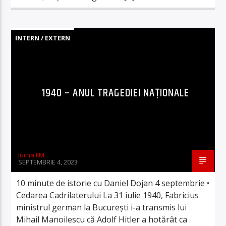
INTERN / EXTERN
1940 – ANUL TRAGEDIEI NAȚIONALE
JurnalFM
SEPTEMBRIE 4, 2023
10 minute de istorie cu Daniel Dojan 4 septembrie •
Cedarea Cadrilaterului La 31 iulie 1940, Fabricius
ministrul german la București i-a transmis lui
Mihail Manoilescu că Adolf Hitler a hotărât ca