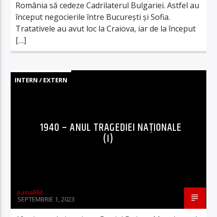
România să cedeze Cadrilaterul Bulgariei. Astfel au
început negocierile între București și Sofia.
Tratativele au avut loc la Craiova, iar de la început
[…]
INTERN / EXTERN
1940 – ANUL TRAGEDIEI NAȚIONALE
(I)
JurnalFM
SEPTEMBRIE 1, 2023