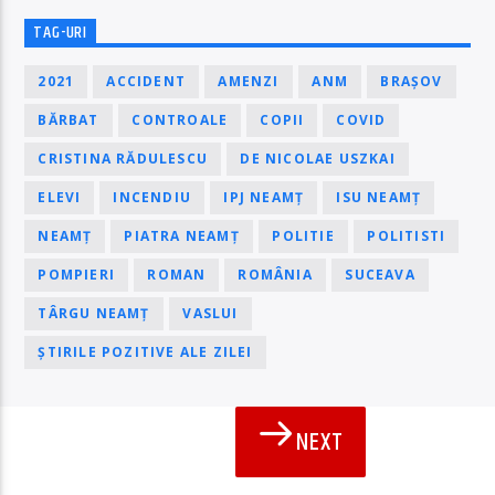
TAG-URI
2021
ACCIDENT
AMENZI
ANM
BRAȘOV
BĂRBAT
CONTROALE
COPII
COVID
CRISTINA RĂDULESCU
DE NICOLAE USZKAI
ELEVI
INCENDIU
IPJ NEAMȚ
ISU NEAMȚ
NEAMȚ
PIATRA NEAMȚ
POLITIE
POLITISTI
POMPIERI
ROMAN
ROMÂNIA
SUCEAVA
TÂRGU NEAMȚ
VASLUI
ȘTIRILE POZITIVE ALE ZILEI
NEXT
PAGINI