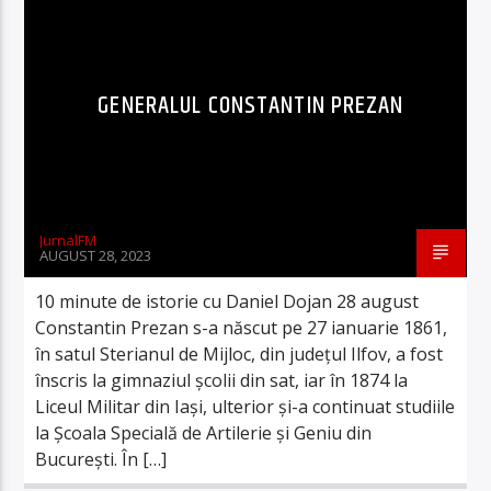
GENERALUL CONSTANTIN PREZAN
JurnalFM
AUGUST 28, 2023
10 minute de istorie cu Daniel Dojan 28 august
Constantin Prezan s-a născut pe 27 ianuarie 1861,
în satul Sterianul de Mijloc, din județul Ilfov, a fost
înscris la gimnaziul școlii din sat, iar în 1874 la
Liceul Militar din Iași, ulterior și-a continuat studiile
la Școala Specială de Artilerie și Geniu din
București. În […]