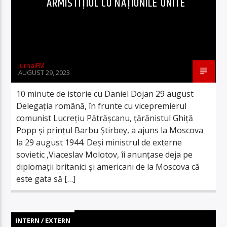
ARMISTIȚIUL CU NAȚIUNILE UNITE
JurnalFM
AUGUST 29, 2023
10 minute de istorie cu Daniel Dojan 29 august
Delegația română, în frunte cu vicepremierul
comunist Lucreţiu Pătrăşcanu, ţărănistul Ghiţă
Popp şi prinţul Barbu Ştirbey, a ajuns la Moscova
la 29 august 1944. Deşi ministrul de externe
sovietic ,Viaceslav Molotov, îi anunţase deja pe
diplomaţii britanici şi americani de la Moscova că
este gata să […]
INTERN / EXTERN