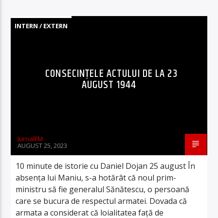
INTERN / EXTERN
CONSECINȚELE ACTULUI DE LA 23
AUGUST 1944
JurnalFM
AUGUST 25, 2023
10 minute de istorie cu Daniel Dojan 25 august În
absenţa lui Maniu, s-a hotărât că noul prim-
ministru să fie generalul Sănătescu, o persoană
care se bucura de respectul armatei. Dovada că
armata a considerat că loialitatea față de