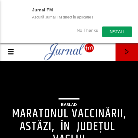
Jurnal FM
Ascultă Jurnal FM direct în aplicație !
No Thanks
INSTALL
BARLAD
MARATONUL VACCINĂRII,
ASTĂZI, ÎN JUDEȚUL