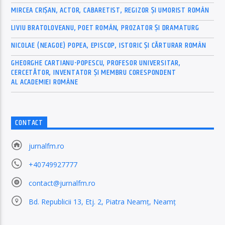
MIRCEA CRIȘAN, ACTOR, CABARETIST, REGIZOR ȘI UMORIST ROMÂN
LIVIU BRATOLOVEANU, POET ROMÂN, PROZATOR ȘI DRAMATURG
NICOLAE (NEAGOE) POPEA, EPISCOP, ISTORIC ȘI CĂRTURAR ROMÂN
GHEORGHE CARTIANU-POPESCU, PROFESOR UNIVERSITAR,
CERCETĂTOR, INVENTATOR ȘI MEMBRU CORESPONDENT
AL ACADEMIEI ROMÂNE
CONTACT
jurnalfm.ro
+40749927777
contact@jurnalfm.ro
Bd. Republicii 13, Etj. 2, Piatra Neamț, Neamț