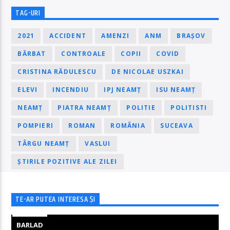
TAG-URI
2021
ACCIDENT
AMENZI
ANM
BRAȘOV
BĂRBAT
CONTROALE
COPII
COVID
CRISTINA RĂDULESCU
DE NICOLAE USZKAI
ELEVI
INCENDIU
IPJ NEAMȚ
ISU NEAMȚ
NEAMȚ
PIATRA NEAMȚ
POLITIE
POLITISTI
POMPIERI
ROMAN
ROMÂNIA
SUCEAVA
TÂRGU NEAMȚ
VASLUI
ȘTIRILE POZITIVE ALE ZILEI
TE-AR PUTEA INTERESA ȘI
BARLAD