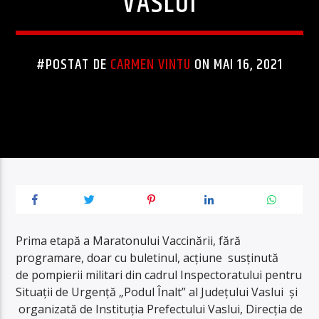
VASLUI
#POSTAT DE
CARMEN VINTU
ON MAI 16, 2021
Prima etapă a Maratonului Vaccinării, fără
programare, doar cu buletinul, acțiune susținută
de pompierii militari din cadrul Inspectoratului pentru
Situații de Urgență „Podul Înalt” al Județului Vaslui și
organizată de Instituția Prefectului Vaslui, Direcția de