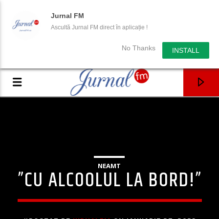
Jurnal FM
Ascultă Jurnal FM direct în aplicație !
No Thanks
INSTALL
NEAMT
”CU ALCOOLUL LA BORD!”