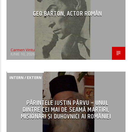
GEO BARTON, ACTOR ROMÂN
Carmen Vintu
IUNIE 10, 2026
INTERN / EXTERN
PĂRINTELE IUSTIN PÂRVU – UNUL
DINTRE CEI MAI DE SEAMĂ MARTIRI,
MISIONARI ŞI DUHOVNICI AI ROMÂNIEI