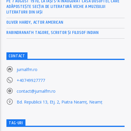
PE 7 AUGUST 1970, LA IAŞI S-A INAUGURAT CASA DOSOFTEI, CARE
ADĂPOSTEŞTE SECŢIA DE LITERATURĂ VECHE A MUZEULUI
LITERATURII DIN IAŞI
OLIVER HARDY, ACTOR AMERICAN
RABINDRANATH TAGORE, SCRIITOR ȘI FILOSOF INDIAN
CONTACT
jurnalfm.ro
+40749927777
contact@jurnalfm.ro
Bd. Republicii 13, Etj. 2, Piatra Neamț, Neamț
TAG-URI