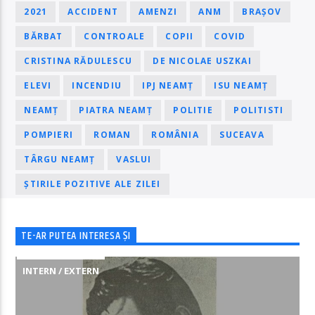
2021
ACCIDENT
AMENZI
ANM
BRAȘOV
BĂRBAT
CONTROALE
COPII
COVID
CRISTINA RĂDULESCU
DE NICOLAE USZKAI
ELEVI
INCENDIU
IPJ NEAMȚ
ISU NEAMȚ
NEAMȚ
PIATRA NEAMȚ
POLITIE
POLITISTI
POMPIERI
ROMAN
ROMÂNIA
SUCEAVA
TÂRGU NEAMȚ
VASLUI
ȘTIRILE POZITIVE ALE ZILEI
TE-AR PUTEA INTERESA ȘI
INTERN / EXTERN