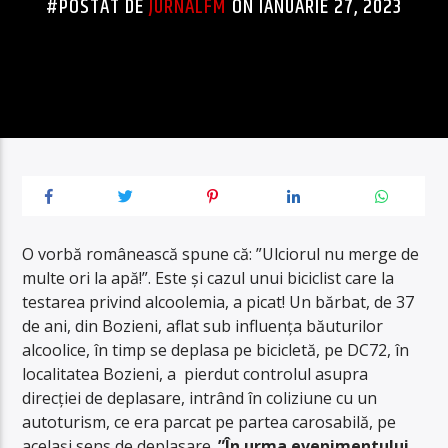
#POSTAT DE
JURNALFM
ON IANUARIE 27, 2023
O vorbă românească spune că: ”Ulciorul nu merge de
multe ori la apă!”. Este și cazul unui biciclist care la
testarea privind alcoolemia, a picat! Un bărbat, de 37
de ani, din Bozieni, aflat sub influența băuturilor
alcoolice, în timp se deplasa pe bicicletă, pe DC72, în
localitatea Bozieni, a pierdut controlul asupra
direcției de deplasare, intrând în coliziune cu un
autoturism, ce era parcat pe partea carosabilă, pe
același sens de deplasare.
”
În urma evenimentului