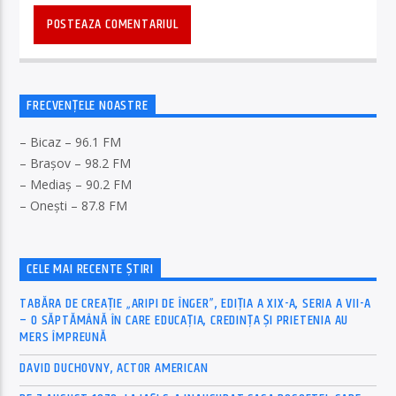
FRECVENȚELE NOASTRE
– Bicaz – 96.1 FM
– Brașov – 98.2 FM
– Mediaș – 90.2 FM
– Onești – 87.8 FM
CELE MAI RECENTE ȘTIRI
TABĂRA DE CREAȚIE „ARIPI DE ÎNGER”, EDIȚIA A XIX-A, SERIA A VII-A
– O SĂPTĂMÂNĂ ÎN CARE EDUCAȚIA, CREDINȚA ȘI PRIETENIA AU
MERS ÎMPREUNĂ
DAVID DUCHOVNY, ACTOR AMERICAN