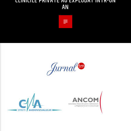
CLINICILE PRIVATE AU EXPLODAT ÎNTR-UN
AN