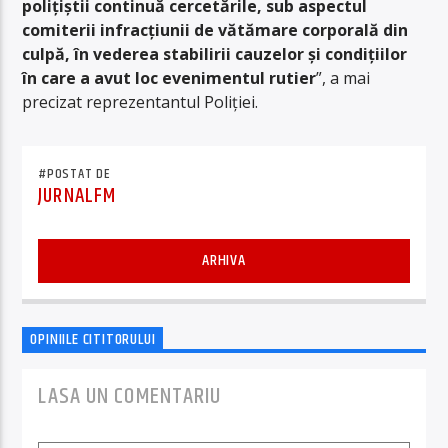
polițiștii continuă cercetările, sub aspectul
comiterii infracțiunii de vătămare corporală din
culpă, în vederea stabilirii cauzelor și condițiilor
în care a avut loc evenimentul rutier
”, a mai
precizat reprezentantul Poliției.
#POSTAT DE
JURNALFM
ARHIVA
OPINIILE CITITORULUI
LASA UN COMENTARIU