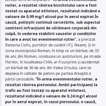
rutier, a rezultat rănirea biciclistului care a fost
testat cu aparatul etilotest, rezultatul indicând o
valoare de 0,99 mg/l alcool pur în aerul expirat.În
cauză, polițiștii continuă cercetările, sub aspectul
comiterii infracțiunii de vătămare corporală din
culpă, în vederea stabilirii cauzelor și condițiilor
în care a avut loc evenimentul rutier
”, a precizat
Ramona Ciofu, purtător de cuvânt I.P.J. Neamț. Și în
zona municipiului Roman, în timp ce un bărbat, de 33
de ani, din Roman, conducea un autoturism, pe strada
Florilor, în localitatea Chilii, ar fi surprins și accidentat
un bărbat de 36 de ani, din Valea Ursului, care se
deplasa în calitate de pieton pe partea dreaptă a
părții carosabile.
”
În urma evenimentului rutier, a
rezultat rănirea pietonului.
Ambii participanți la
trafic au fost testați cu aparatul etilotest,
rezultatul indicând o valoare de 0,24 mg/l alcool
pur în aerul expirat, în cazul pietonului.
n cauză,