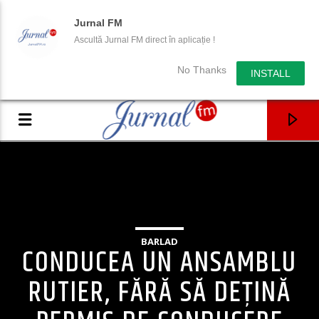
Jurnal FM
Ascultă Jurnal FM direct în aplicație !
No Thanks
INSTALL
BARLAD
CONDUCEA UN ANSAMBLU
RUTIER, FĂRĂ SĂ DEŢINĂ