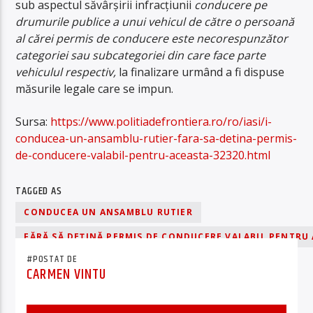
sub aspectul săvârşirii infracţiunii
conducere pe
drumurile publice a unui vehicul de către o persoană
al cărei permis de conducere este necorespunzător
categoriei sau subcategoriei din care face parte
vehiculul respectiv,
la finalizare urmând a fi dispuse
măsurile legale care se impun.
Sursa:
https://www.politiadefrontiera.ro/ro/iasi/i-
conducea-un-ansamblu-rutier-fara-sa-detina-permis-
de-conducere-valabil-pentru-aceasta-32320.html
TAGGED AS
CONDUCEA UN ANSAMBLU RUTIER
FĂRĂ SĂ DEŢINĂ PERMIS DE CONDUCERE VALABIL PENTRU
#POSTAT DE
CARMEN VINTU