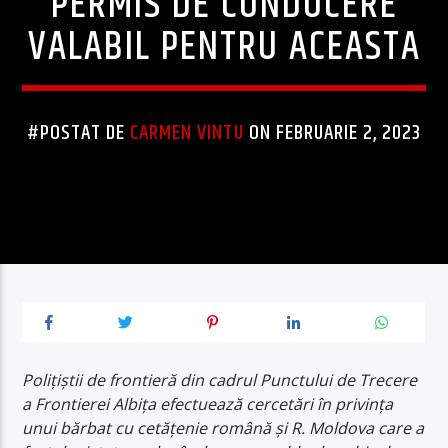
PERMIS DE CONDUCERE
VALABIL PENTRU ACEASTA
#POSTAT DE
CARMEN VINTU
ON FEBRUARIE 2, 2023
Poliţiştii de frontieră din cadrul Punctului de Trecere
a Frontierei Albița efectuează cercetări în privinţa
unui bărbat cu cetăţenie română și R. Moldova care a