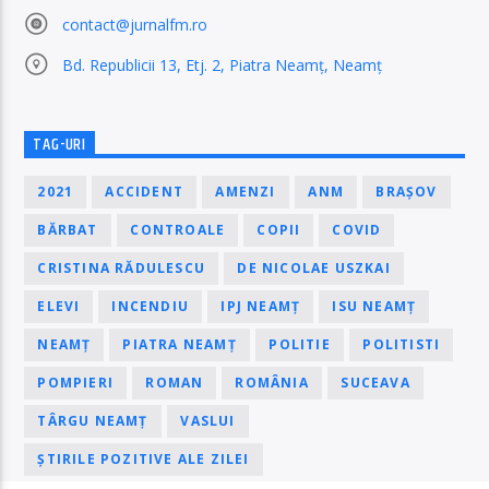
contact@jurnalfm.ro
Bd. Republicii 13, Etj. 2, Piatra Neamț, Neamț
TAG-URI
2021
ACCIDENT
AMENZI
ANM
BRAȘOV
BĂRBAT
CONTROALE
COPII
COVID
CRISTINA RĂDULESCU
DE NICOLAE USZKAI
ELEVI
INCENDIU
IPJ NEAMȚ
ISU NEAMȚ
NEAMȚ
PIATRA NEAMȚ
POLITIE
POLITISTI
POMPIERI
ROMAN
ROMÂNIA
SUCEAVA
TÂRGU NEAMȚ
VASLUI
ȘTIRILE POZITIVE ALE ZILEI