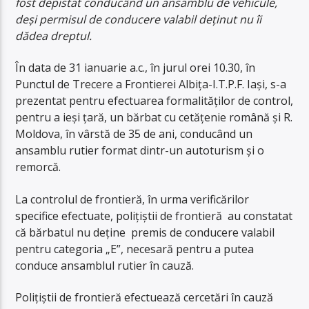
fost depistat conducând un ansamblu de vehicule,
deşi permisul de conducere valabil deţinut nu îi
dădea dreptul.
În data de 31 ianuarie a.c., în jurul orei 10.30, în
Punctul de Trecere a Frontierei Albiţa-I.T.P.F. Iaşi, s-a
prezentat pentru efectuarea formalităţilor de control,
pentru a ieși ţară, un bărbat cu cetățenie română și R.
Moldova, în vârstă de 35 de ani, conducând un
ansamblu rutier format dintr-un autoturism și o
remorcă.
La controlul de frontieră, în urma verificărilor
specifice efectuate, polițiștii de frontieră au constatat
că bărbatul nu deţine premis de conducere valabil
pentru categoria „E”, necesară pentru a putea
conduce ansamblul rutier în cauză.
Poliţiştii de frontieră efectuează cercetări în cauză