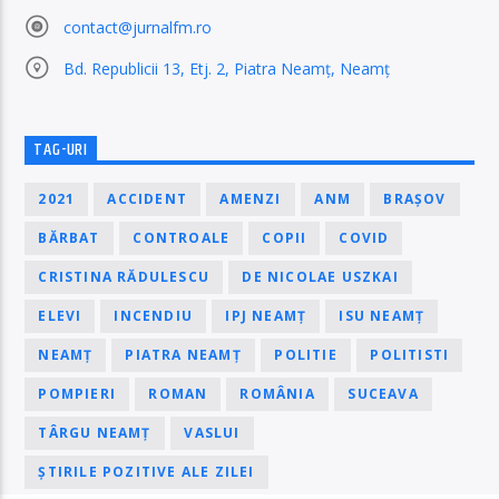
contact@jurnalfm.ro
Bd. Republicii 13, Etj. 2, Piatra Neamț, Neamț
TAG-URI
2021
ACCIDENT
AMENZI
ANM
BRAȘOV
BĂRBAT
CONTROALE
COPII
COVID
CRISTINA RĂDULESCU
DE NICOLAE USZKAI
ELEVI
INCENDIU
IPJ NEAMȚ
ISU NEAMȚ
NEAMȚ
PIATRA NEAMȚ
POLITIE
POLITISTI
POMPIERI
ROMAN
ROMÂNIA
SUCEAVA
TÂRGU NEAMȚ
VASLUI
ȘTIRILE POZITIVE ALE ZILEI