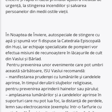
urgență, la stingerea incendiilor și salvarea
persoanelor din medii ostile vieții.
În Noaptea de Înviere, autospeciale de stingere cu
apă și spumă vor fi dispuse la Catedrala Episcopală
din Huși, iar echipaje specializate de pompieri vor
efectua misiuni de recunoaștere în lăcașurile de cult
din Vaslui și Bârlad.
Pentru prevenirea unor evenimente care pot umbri
această sărbătoare, ISU Vaslui recomandă:
–
manifestarea prudenței cu lumânările şi candelele
aprinse, în timpul derulării slujbelor religioase,
pentru prevenirea aprinderii hainelor sau părului;
– amplasarea lumânărilor și a candelelor aprinse în
suporturi care nu pot lua foc, la distanță de perdele,
lemn sau electrocasnice (exemplu: într-o farfurie cu