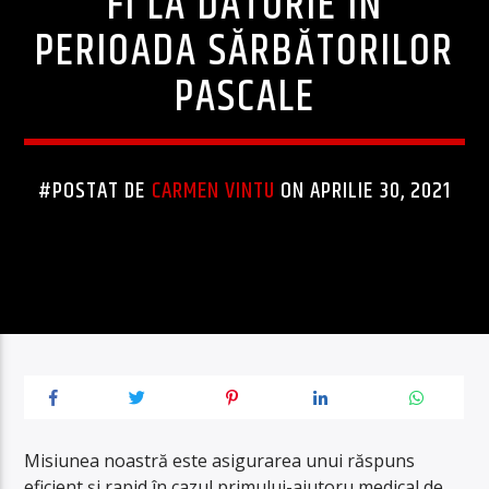
FI LA DATORIE ÎN
PERIOADA SĂRBĂTORILOR
PASCALE
#POSTAT DE
CARMEN VINTU
ON APRILIE 30, 2021
Misiunea noastră este asigurarea unui răspuns
eficient și rapid în cazul primului-ajutoru medical de