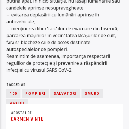
puțină apă). În nicio situație, nu lăsați lumânările sau
candelele aprinse nesupravegheate ;
– evitarea deplasării cu lumânări aprinse în
autovehicule;
– menținerea liberă a căilor de evacuare din biserică;
parcarea mașinilor în vecinătatea lăcaşurilor de cult,
fără să blocheze căile de acces destinate
autospecialelor de pompieri.
Reamintim de asemenea, importanța respectării
regulilor de protecție și prevenire a răspândirii
infecției cu virusul SARS CoV-2.
TAGGED AS
100
POMPIERI
SALVATORI
SMURD
VASLUI
#POSTAT DE
CARMEN VINTU