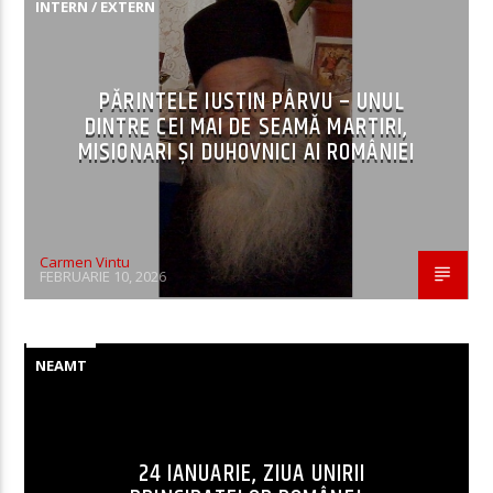
INTERN / EXTERN
PĂRINTELE IUSTIN PÂRVU – UNUL
DINTRE CEI MAI DE SEAMĂ MARTIRI,
MISIONARI ŞI DUHOVNICI AI ROMÂNIEI
Carmen Vintu
FEBRUARIE 10, 2026
NEAMT
24 IANUARIE, ZIUA UNIRII