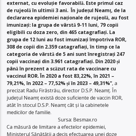
externat, cu evoluție favorabilă. Este primul caz
de rujeolă în ultimii 3 ani. În județul Neamț, de la
declararea epidemiei naționale de rujeolă, au fost
imunizați: la grupa de vârstă 9-11 luni, 79 copii
eligibili cu doza zero, din 465 catagrafiați. La
grupa de 12 luni au fost imunizați împotriva ROR,
308 de copii din 2.359 catagrafiați, în timp ce la
categoria de vârstă de 5 ani sunt înregistrați 247
copii vaccinați din 3.961 catagrafiați. Din 2020 și
până în prezent a scăzut rata de vaccinare cu
vaccinul ROR. În 2020 a fost 83,22%, în 2021 –
79,21%, în 2022 – 77,52% și în 2023 – 49,31%”
, a
precizat Radu Firăstrău, director D.S.P. Neamț. În
județul Neamț există doze suficiente de vaccin ROR,
atât în stocul D.S.P. Neamț cât și la cabinetele
medicilor de familie.
Sursa: Besmax.ro
Ca măsură de limitare a efectelor epidemiei,
Ministerul Sănătății a decis efectuarea unei doze