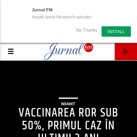
Jurnal FM
Ascultă Jurnal FM direct în aplicație !
No Thanks
INSTALL
NEAMT
VACCINAREA ROR SUB
50%, PRIMUL CAZ ÎN