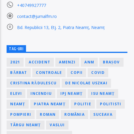
+40749927777
contact@jurnalfm.ro
Bd. Republicii 13, Etj. 2, Piatra Neamț, Neamț
TAG-URI
2021
ACCIDENT
AMENZI
ANM
BRAȘOV
BĂRBAT
CONTROALE
COPII
COVID
CRISTINA RĂDULESCU
DE NICOLAE USZKAI
ELEVI
INCENDIU
IPJ NEAMȚ
ISU NEAMȚ
NEAMȚ
PIATRA NEAMȚ
POLITIE
POLITISTI
POMPIERI
ROMAN
ROMÂNIA
SUCEAVA
TÂRGU NEAMȚ
VASLUI