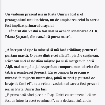
Un vasluian prezent ieri în Piața Unirii a fost și el
protagonistul unui incident, nu de amploarea celui în care a
fost implicat primarul orașului.
Tânărul din Vaslui a fost luat la ochi de senatoarea AUR,
Diana Șoșoacă, din cauză că purta mască.
„
A început să țipe la mine și să mă facă trădător, pentru că
purtam mască. O parte dintre cei aflați în piață o susțineau.
Răcneau și ei să ne dăm măștile jos și să mergem în horă.
Alții, mai cumpătați, dezaprobau comportamentul celor din
tabăra senatoarei Șoșoacă. Ea se comporta precum o
mireasă în mijlocul nuntașilor, plină de flori și purtată de
brațe de fanii ei”, ne-a relatat vasluianul care a fost prezent
ieri în Piața Unirii din Iași.
,,E prima dată când plec din Piața Unirii cu sentimentul că am
fost un intrus la acest eveniment”, ne-a declarat tânărul din