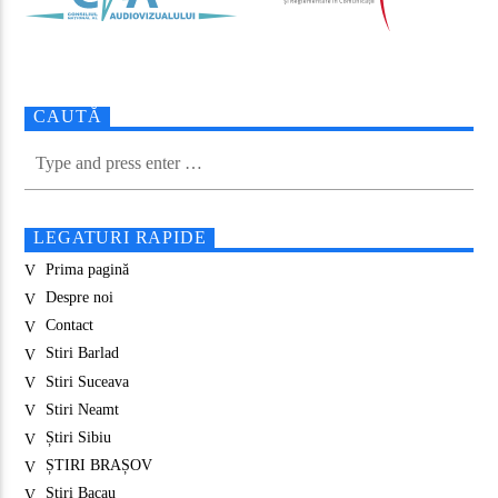
CAUTĂ
LEGATURI RAPIDE
Prima pagină
Despre noi
Contact
Stiri Barlad
Stiri Suceava
Stiri Neamt
Știri Sibiu
ȘTIRI BRAȘOV
Stiri Bacau