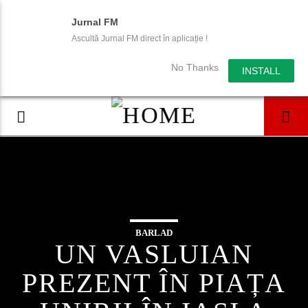
Jurnal FM
Ascultă Jurnal FM direct în aplicație !
No Thanks
INSTALL
BARLAD
UN VASLUIAN
PREZENT ÎN PIAȚA