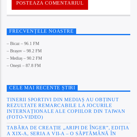
FRECVENȚELE NOASTRE
– Bicaz – 96.1 FM
– Brașov – 98.2 FM
– Mediaș – 90.2 FM
– Onești – 87.8 FM
CELE MAI RECENTE ȘTIRI
TINERII SPORTIVI DIN MEDIAȘ AU OBȚINUT
REZULTATE REMARCABILE LA JOCURILE
INTERNAȚIONALE ALE COPIILOR DIN TAIWAN
(FOTO-VIDEO)
TABĂRA DE CREAȚIE „ARIPI DE ÎNGER”, EDIȚIA
A XIX-A, SERIA A VII-A – O SĂPTĂMÂNĂ ÎN