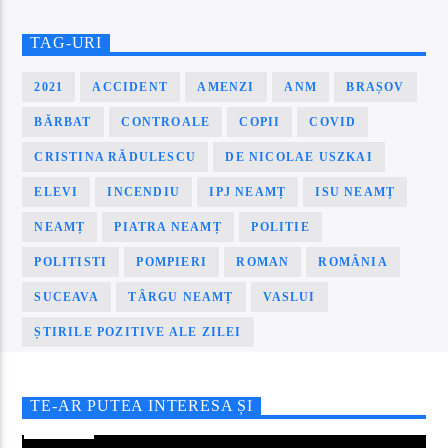
TAG-URI
2021
ACCIDENT
AMENZI
ANM
BRAȘOV
BĂRBAT
CONTROALE
COPII
COVID
CRISTINA RĂDULESCU
DE NICOLAE USZKAI
ELEVI
INCENDIU
IPJ NEAMȚ
ISU NEAMȚ
NEAMȚ
PIATRA NEAMȚ
POLITIE
POLITISTI
POMPIERI
ROMAN
ROMÂNIA
SUCEAVA
TÂRGU NEAMȚ
VASLUI
ȘTIRILE POZITIVE ALE ZILEI
TE-AR PUTEA INTERESA ȘI