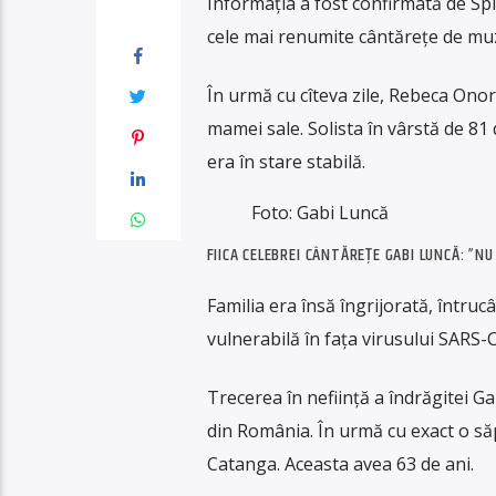
Informația a fost confirmată de Spi
cele mai renumite cântărețe de muz
În urmă cu cîteva zile, Rebeca Onori
mamei sale. Solista în vârstă de 81 
era în stare stabilă.
Foto: Gabi Luncă
FIICA CELEBREI CÂNTĂREŢE GABI LUNCĂ: ”NU
Familia era însă îngrijorată, întru
vulnerabilă în faţa virusului SARS-
Trecerea în neființă a îndrăgitei Ga
din România. În urmă cu exact o să
Catanga. Aceasta avea 63 de ani.