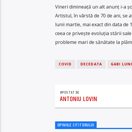
Vineri dimineață un alt anunț i-a ș
Artistul, în vârstă de 70 de ani, se 
lunii martie, mai exact din data de 
ceea ce privește evoluția stării sal
probleme mari de sănătate la plămân
COVID
DECEDATA
GABI LUN
#POSTAT DE
ANTONIU LOVIN
OPINIILE CITITORULUI