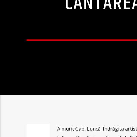
CÂNTĂREA
A murit Gabi Luncă. Îndrăgita artist