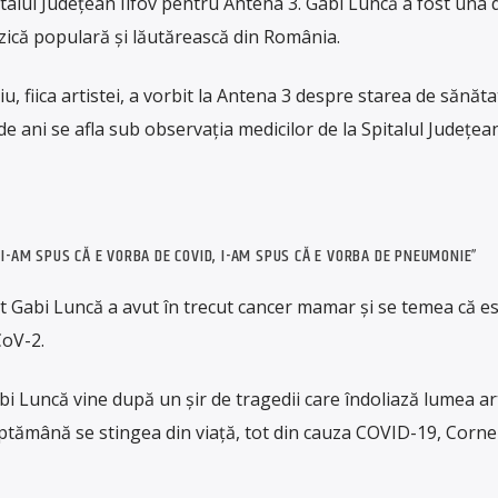
talul Judeţean Ilfov pentru Antena 3. Gabi Luncă a fost una 
ică populară și lăutărească din România.
u, fiica artistei, a vorbit la Antena 3 despre starea de sănăta
de ani se afla sub observaţia medicilor de la Spitalul Judeţean 
 I-AM SPUS CĂ E VORBA DE COVID, I-AM SPUS CĂ E VORBA DE PNEUMONIE”
cât Gabi Luncă a avut în trecut cancer mamar şi se temea că e
CoV-2.
bi Luncă vine după un șir de tragedii care îndoliază lumea art
ptămână se stingea din viață, tot din cauza COVID-19, Corne