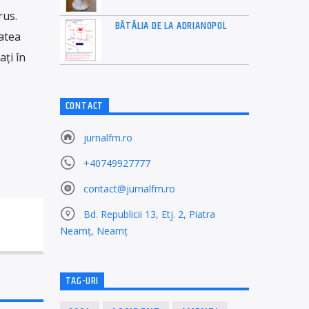
rus.
BĂTĂLIA DE LA ADRIANOPOL
tatea
ați în
CONTACT
jurnalfm.ro
+40749927777
contact@jurnalfm.ro
Bd. Republicii 13, Etj. 2, Piatra
Neamț, Neamț
TAG-URI