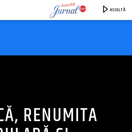
ASCULTĂ
Jurnal FM
CĂ, RENUMITA