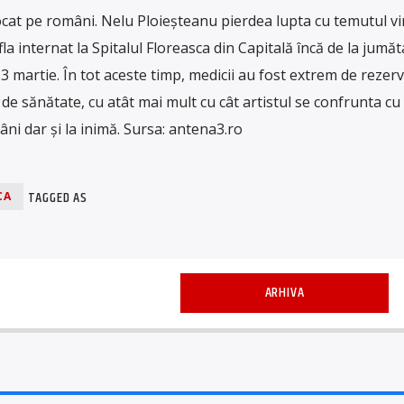
ocat pe români. Nelu Ploieșteanu pierdea lupta cu temutul vi
afla internat la Spitalul Floreasca din Capitală încă de la jumă
13 martie. În tot aceste timp, medicii au fost extrem de rezerv
e de sănătate, cu atât mai mult cu cât artistul se confrunta cu
i dar și la inimă. Sursa: antena3.ro
TAGGED AS
CA
ARHIVA