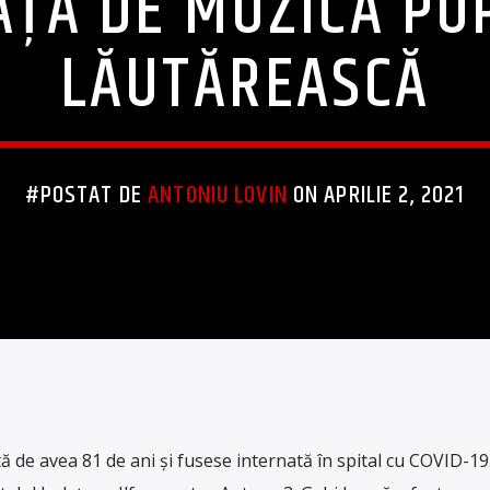
ȚĂ DE MUZICĂ PO
LĂUTĂREASCĂ
#POSTAT DE
ANTONIU LOVIN
ON APRILIE 2, 2021
ă de avea 81 de ani și fusese internată în spital cu COVID-19