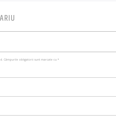
ARIU
d. Câmpurile obligatorii sunt marcate cu *