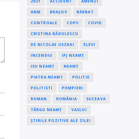
2021
ACCIDENT
AMENZI
ANM
BRAȘOV
BĂRBAT
CONTROALE
COPII
COVID
CRISTINA RĂDULESCU
DE NICOLAE USZKAI
ELEVI
INCENDIU
IPJ NEAMȚ
ISU NEAMȚ
NEAMȚ
PIATRA NEAMȚ
POLITIE
POLITISTI
POMPIERI
ROMAN
ROMÂNIA
SUCEAVA
TÂRGU NEAMȚ
VASLUI
ȘTIRILE POZITIVE ALE ZILEI