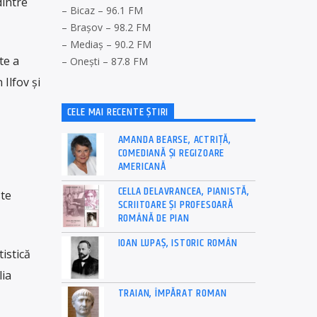
dintre
– Bicaz – 96.1 FM
– Brașov – 98.2 FM
– Mediaș – 90.2 FM
te a
– Onești – 87.8 FM
Ilfov şi
CELE MAI RECENTE ȘTIRI
AMANDA BEARSE, ACTRIȚĂ,
COMEDIANĂ ȘI REGIZOARE
AMERICANĂ
CELLA DELAVRANCEA, PIANISTĂ,
ste
SCRIITOARE ȘI PROFESOARĂ
ROMÂNĂ DE PIAN
IOAN LUPAȘ, ISTORIC ROMÂN
istică
lia
TRAIAN, ÎMPĂRAT ROMAN