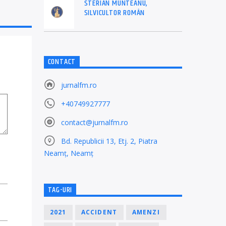
STERIAN MUNTEANU,
SILVICULTOR ROMÂN
CONTACT
jurnalfm.ro
+40749927777
contact@jurnalfm.ro
Bd. Republicii 13, Etj. 2, Piatra
Neamț, Neamț
TAG-URI
2021
ACCIDENT
AMENZI