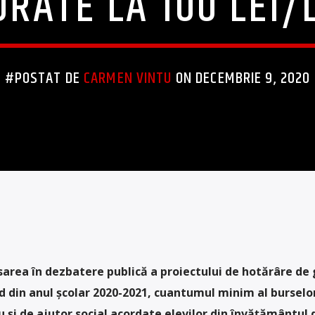
ORATE LA 100 LEI/
#POSTAT DE
CARMEN VINTU
ON DECEMBRIE 9, 2020
nsarea în dezbatere publică a proiectului de hotărâre de
d din anul școlar 2020-2021, cuantumul minim al burselo
 și de ajutor social acordate elevilor din învățământul 