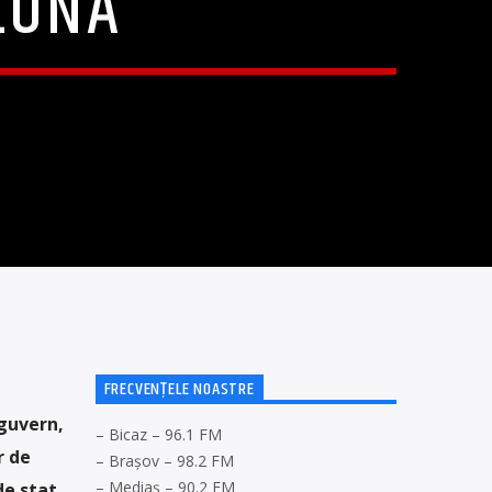
LUNĂ
FRECVENȚELE NOASTRE
 guvern,
– Bicaz – 96.1 FM
r de
– Brașov – 98.2 FM
– Mediaș – 90.2 FM
de stat