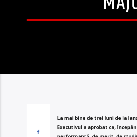
MAJ
La mai bine de trei luni de la la
Executivul a aprobat ca, începân
performanță, de merit, de studiu