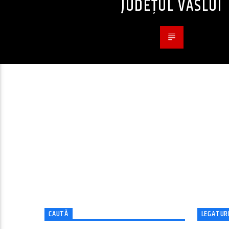
JUDEȚUL VASLUI
CAUTĂ
LEGATURI