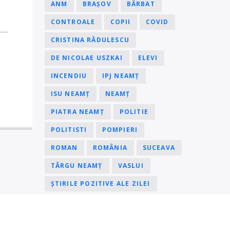
ANM
BRAȘOV
BĂRBAT
CONTROALE
COPII
COVID
CRISTINA RĂDULESCU
DE NICOLAE USZKAI
ELEVI
INCENDIU
IPJ NEAMȚ
ISU NEAMȚ
NEAMȚ
PIATRA NEAMȚ
POLITIE
POLITISTI
POMPIERI
ROMAN
ROMÂNIA
SUCEAVA
TÂRGU NEAMȚ
VASLUI
ȘTIRILE POZITIVE ALE ZILEI