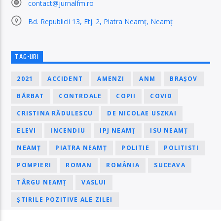
contact@jurnalfm.ro
Bd. Republicii 13, Etj. 2, Piatra Neamț, Neamț
TAG-URI
2021
ACCIDENT
AMENZI
ANM
BRAȘOV
BĂRBAT
CONTROALE
COPII
COVID
CRISTINA RĂDULESCU
DE NICOLAE USZKAI
ELEVI
INCENDIU
IPJ NEAMȚ
ISU NEAMȚ
NEAMȚ
PIATRA NEAMȚ
POLITIE
POLITISTI
POMPIERI
ROMAN
ROMÂNIA
SUCEAVA
TÂRGU NEAMȚ
VASLUI
ȘTIRILE POZITIVE ALE ZILEI