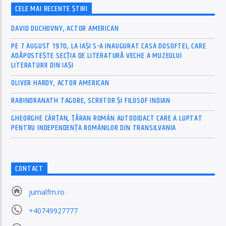
CELE MAI RECENTE ȘTIRI
DAVID DUCHOVNY, ACTOR AMERICAN
PE 7 AUGUST 1970, LA IAŞI S-A INAUGURAT CASA DOSOFTEI, CARE
ADĂPOSTEŞTE SECŢIA DE LITERATURĂ VECHE A MUZEULUI
LITERATURII DIN IAŞI
OLIVER HARDY, ACTOR AMERICAN
RABINDRANATH TAGORE, SCRIITOR ȘI FILOSOF INDIAN
GHEORGHE CÂRȚAN, ŢĂRAN ROMÂN AUTODIDACT CARE A LUPTAT
PENTRU INDEPENDENȚA ROMÂNILOR DIN TRANSILVANIA
CONTACT
jurnalfm.ro
+40749927777