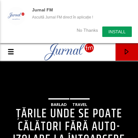
Jurnal FM
Ascultă Jurnal FM direct în aplicație !
No Thanks
INSTALL
BARLAD
TRAVEL
ȚĂRILE UNDE SE POATE
CĂLĂTORI FĂRĂ AUTO-