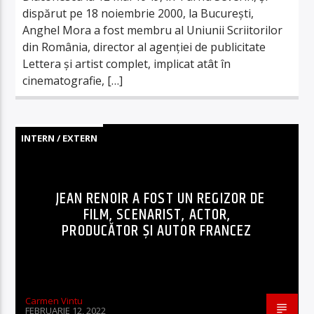
dispărut pe 18 noiembrie 2000, la București,
Anghel Mora a fost membru al Uniunii Scriitorilor
din România, director al agenției de publicitate
Lettera și artist complet, implicat atât în
cinematografie, […]
INTERN / EXTERN
JEAN RENOIR A FOST UN REGIZOR DE
FILM, SCENARIST, ACTOR,
PRODUCĂTOR ȘI AUTOR FRANCEZ
Carmen Vintu
FEBRUARIE 12, 2022