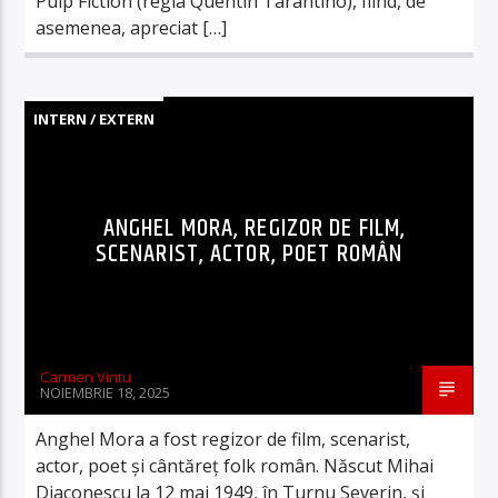
Pulp Fiction (regia Quentin Tarantino), fiind, de
asemenea, apreciat […]
INTERN / EXTERN
ANGHEL MORA, REGIZOR DE FILM,
SCENARIST, ACTOR, POET ROMÂN
Carmen Vintu
NOIEMBRIE 18, 2025
Anghel Mora a fost regizor de film, scenarist,
actor, poet și cântăreț folk român. Născut Mihai
Diaconescu la 12 mai 1949, în Turnu Severin, și