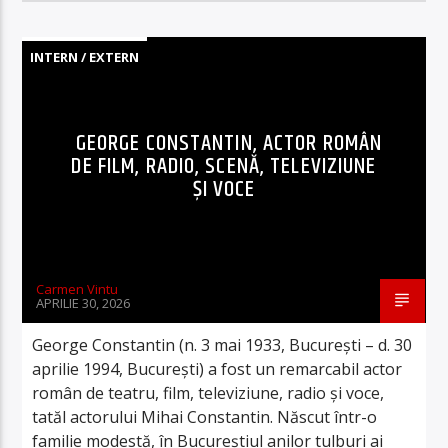
INTERN / EXTERN
GEORGE CONSTANTIN, ACTOR ROMÂN
DE FILM, RADIO, SCENĂ, TELEVIZIUNE
ȘI VOCE
Carmen Vintu
APRILIE 30, 2026
George Constantin (n. 3 mai 1933, București – d. 30
aprilie 1994, București) a fost un remarcabil actor
român de teatru, film, televiziune, radio și voce,
tatăl actorului Mihai Constantin. Născut într-o
familie modestă, în Bucureștiul anilor tulburi ai