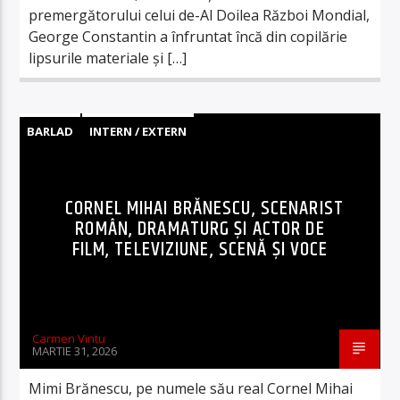
premergătorului celui de-Al Doilea Război Mondial,
George Constantin a înfruntat încă din copilărie
lipsurile materiale și […]
BARLAD
INTERN / EXTERN
CORNEL MIHAI BRĂNESCU, SCENARIST
ROMÂN, DRAMATURG ȘI ACTOR DE
FILM, TELEVIZIUNE, SCENĂ ȘI VOCE
Carmen Vintu
MARTIE 31, 2026
Mimi Brănescu, pe numele său real Cornel Mihai