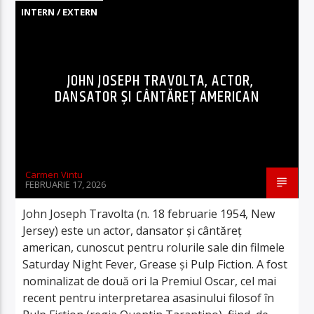
INTERN / EXTERN
JOHN JOSEPH TRAVOLTA, ACTOR,
DANSATOR ȘI CÂNTĂREȚ AMERICAN
Carmen Vintu
FEBRUARIE 17, 2026
John Joseph Travolta (n. 18 februarie 1954, New
Jersey) este un actor, dansator și cântăreț
american, cunoscut pentru rolurile sale din filmele
Saturday Night Fever, Grease și Pulp Fiction. A fost
nominalizat de două ori la Premiul Oscar, cel mai
recent pentru interpretarea asasinului filosof în