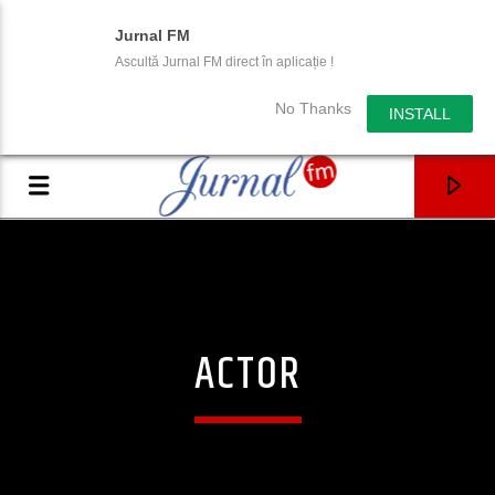
Jurnal FM
Ascultă Jurnal FM direct în aplicație !
No Thanks
INSTALL
ACTOR