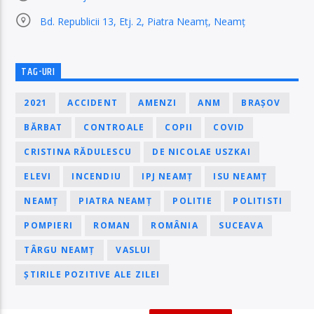
Bd. Republicii 13, Etj. 2, Piatra Neamț, Neamț
TAG-URI
2021
ACCIDENT
AMENZI
ANM
BRAȘOV
BĂRBAT
CONTROALE
COPII
COVID
CRISTINA RĂDULESCU
DE NICOLAE USZKAI
ELEVI
INCENDIU
IPJ NEAMȚ
ISU NEAMȚ
NEAMȚ
PIATRA NEAMȚ
POLITIE
POLITISTI
POMPIERI
ROMAN
ROMÂNIA
SUCEAVA
TÂRGU NEAMȚ
VASLUI
ȘTIRILE POZITIVE ALE ZILEI