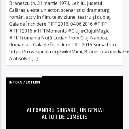
Brănescu (n. 31 martie 1974, Lehliu, județul
Călărași), este un actor, scenarist și dramaturg
român, activ în film, televiziune, teatru și dublaj.
Gala de Închidere TIFF 2016. 04.06.2016 ‪#‎TIFF‬
‪#‎TIFF2016‬ ‪#‎TIFFMoments‬ ‪#‎Cluj‬ ‪#‎ClujulMagic‬
‪#‎TIFFromania‬ Nuță Lucian from Cluj-Napoca,
Romania – Gala de Închidere TIFF 2016 Sursa foto:
https://ro.wikipedia.org/wiki/Mimi_Brănescu#/media/Fi
A absolvit […]
INTERN / EXTERN
ALEXANDRU GIUGARU, UN GENIAL
ACTOR DE COMEDIE