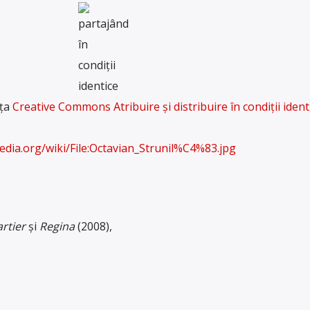
nța
Creative Commons
Atribuire și distribuire în condiții ident
dia.org/wiki/File:Octavian_Strunil%C4%83.jpg
rtier
și
Regina
(2008),