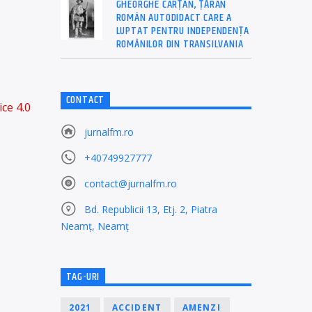
GHEORGHE CÂRȚAN, ŢĂRAN
ROMÂN AUTODIDACT CARE A
LUPTAT PENTRU INDEPENDENȚA
ROMÂNILOR DIN TRANSILVANIA
CONTACT
ice 4.0
jurnalfm.ro
+40749927777
contact@jurnalfm.ro
Bd. Republicii 13, Etj. 2, Piatra
Neamț, Neamț
TAG-URI
2021
ACCIDENT
AMENZI