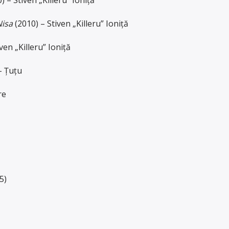
Nisa
(2010) – Stiven „Killeru” Ioniță
en „Killeru” Ioniță
– Țuțu
re
5)