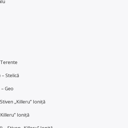
alu
 Terente
– Stelică
 – Geo
tiven „Killeru” Ioniță
illeru” Ioniță
 – Stiven „Killeru” Ioniță