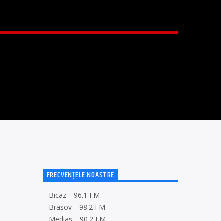
N
FRECVENȚELE NOASTRE
– Bicaz – 96.1 FM
– Brașov – 98.2 FM
– Mediaș – 90.2 FM