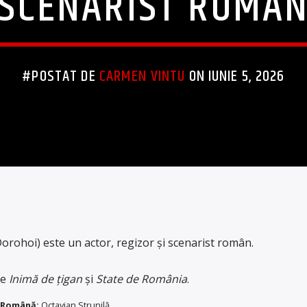
SCENARIST ROMÂ
#POSTAT DE
CARMEN VINTU
ON IUNIE 5, 2026
Dorohoi) este un actor, regizor și scenarist român.
le
Inimă de țigan
și
State de România
.
Română:
Octavian Strunilă