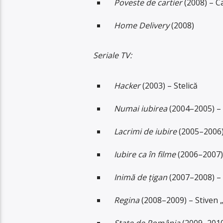
Poveste de cartier
(2008) – C
Home Delivery
(2008)
Seriale TV:
Hacker
(2003) – Stelică
Numai iubirea
(2004–2005) –
Lacrimi de iubire
(2005–2006) 
Iubire ca în filme
(2006–2007)
Inimă de țigan
(2007–2008) – S
Regina
(2008–2009) – Stiven „K
State de România
(2009–2010)