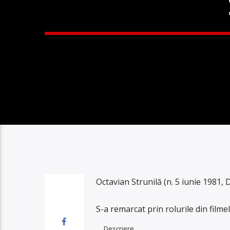
Octavian Strunilă (n. 5 iunie 1981, 
S-a remarcat prin rolurile din filme
Descriere