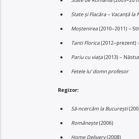
State și Flacăra – Vacanță la 
Moștenirea
(2010–2011) – Stiv
Tanti Florica
(2012–prezent) 
Pariu cu viața
(2013) – Năstu
Fetele lu’ domn profesor
Regizor:
Să-ncercăm la București
(200
Românește
(2006)
Home Delivery
(2008)