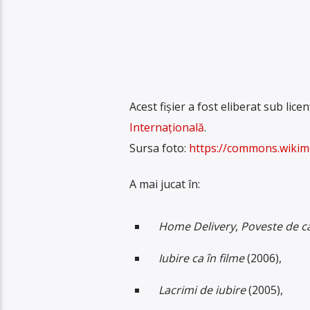
Acest fișier a fost eliberat sub lice
Internațională
.
Sursa foto:
https://commons.wikime
A mai jucat în:
Home Delivery
,
Poveste de ca
Iubire ca în filme
(2006),
Lacrimi de iubire
(2005),