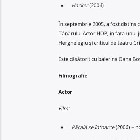
Hacker
(2004).
În septembrie 2005, a fost distins c
Tânărului Actor HOP, în fața unui 
Herghelegiu și criticul de teatru C
Este căsătorit cu balerina Oana Bote
Filmografie
Actor
Film:
Păcală se întoarce
(2006) – ho