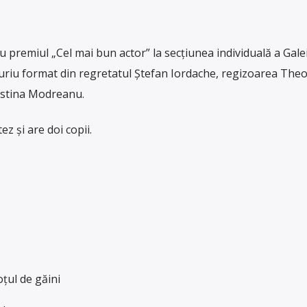
u premiul „Cel mai bun actor” la secțiunea individuală a Gale
juriu format din regretatul Ștefan Iordache, regizoarea The
ristina Modreanu.
z și are doi copii.
țul de găini