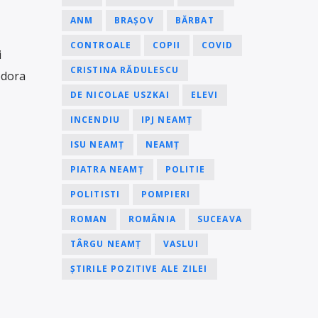
ANM
BRAȘOV
BĂRBAT
CONTROALE
COPII
COVID
i
CRISTINA RĂDULESCU
odora
DE NICOLAE USZKAI
ELEVI
INCENDIU
IPJ NEAMȚ
ISU NEAMȚ
NEAMȚ
PIATRA NEAMȚ
POLITIE
POLITISTI
POMPIERI
ROMAN
ROMÂNIA
SUCEAVA
TÂRGU NEAMȚ
VASLUI
ȘTIRILE POZITIVE ALE ZILEI