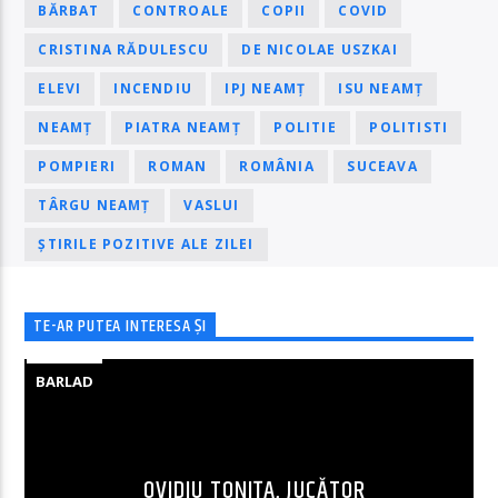
BĂRBAT
CONTROALE
COPII
COVID
CRISTINA RĂDULESCU
DE NICOLAE USZKAI
ELEVI
INCENDIU
IPJ NEAMȚ
ISU NEAMȚ
NEAMȚ
PIATRA NEAMȚ
POLITIE
POLITISTI
POMPIERI
ROMAN
ROMÂNIA
SUCEAVA
TÂRGU NEAMȚ
VASLUI
ȘTIRILE POZITIVE ALE ZILEI
TE-AR PUTEA INTERESA ȘI
BARLAD
OVIDIU TONIȚA, JUCĂTOR