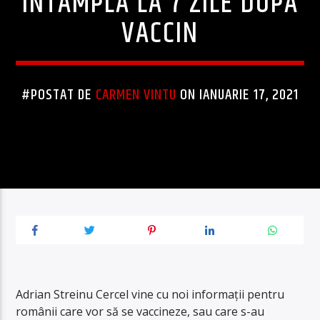
ÎNTÂMPLĂ LA 7 ZILE DUPĂ
VACCIN
#POSTAT DE
CARMEN VINTU
ON IANUARIE 17, 2021
Adrian Streinu Cercel vine cu noi informații pentru
românii care vor să se vaccineze, sau care s-au