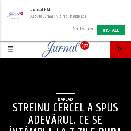
Jurnal FM
Ascultă Jurnal FM direct în aplicație !
No Thanks
INSTALL
BARLAD
STREINU CERCEL A SPUS
ADEVĂRUL. CE SE