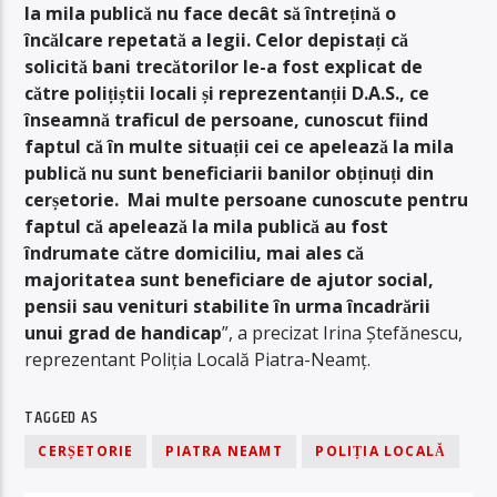
la mila publică nu face decât să întrețină o
încălcare repetată a legii. Celor depistați că
solicită bani trecătorilor le-a fost explicat de
către polițiștii locali și reprezentanții D.A.S., ce
înseamnă traficul de persoane, cunoscut fiind
faptul că în multe situații cei ce apelează la mila
publică nu sunt beneficiarii banilor obținuți din
cerșetorie. Mai multe persoane cunoscute pentru
faptul că apelează la mila publică au fost
îndrumate către domiciliu, mai ales că
majoritatea sunt beneficiare de ajutor social,
pensii sau venituri stabilite în urma încadrării
unui grad de handicap
”, a precizat Irina Ștefănescu,
reprezentant Poliția Locală Piatra-Neamț.
TAGGED AS
CERȘETORIE
PIATRA NEAMT
POLIȚIA LOCALĂ