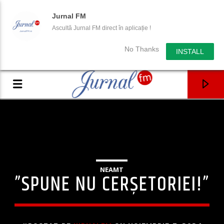
Jurnal FM
Ascultă Jurnal FM direct în aplicație !
No Thanks
INSTALL
NEAMT
”SPUNE NU CERȘETORIEI!”