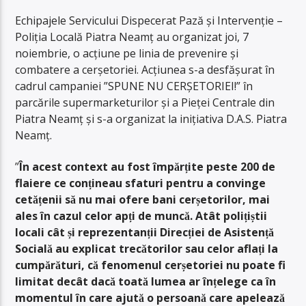
Echipajele Servicului Dispecerat Pază și Intervenție –
Poliția Locală Piatra Neamț au organizat joi, 7
noiembrie, o acțiune pe linia de prevenire și
combatere a cerșetoriei. Acțiunea s-a desfășurat în
cadrul campaniei ”SPUNE NU CERȘETORIEI!” în
parcările supermarketurilor și a Pieței Centrale din
Piatra Neamț și s-a organizat la inițiativa D.A.S. Piatra
Neamț.
”
În acest context au fost împărțite peste 200 de
flaiere ce conțineau sfaturi pentru a convinge
cetățenii să nu mai ofere bani cerșetorilor, mai
ales în cazul celor apți de muncă. Atât polițiștii
locali cât și reprezentanții Direcției de Asistență
Socială au explicat trecătorilor sau celor aflați la
cumpărături, că fenomenul cerșetoriei nu poate fi
limitat decât dacă toată lumea ar înțelege ca în
momentul în care ajută o persoană care apelează