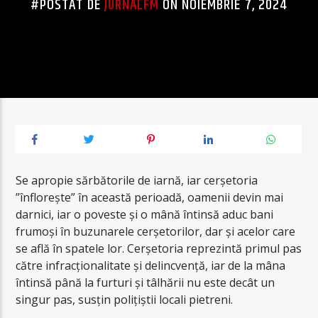
#POSTAT DE
JURNALFM
ON NOIEMBRIE 7, 2024
Se apropie sărbătorile de iarnă, iar cerșetoria
”înflorește” în această perioadă, oamenii devin mai
darnici, iar o poveste și o mână întinsă aduc bani
frumoși în buzunarele cerșetorilor, dar și acelor care
se află în spatele lor. Cerșetoria reprezintă primul pas
către infracționalitate și delincvență, iar de la mâna
întinsă până la furturi și tâlhării nu este decât un
singur pas, susțin polițiștii locali pietreni.