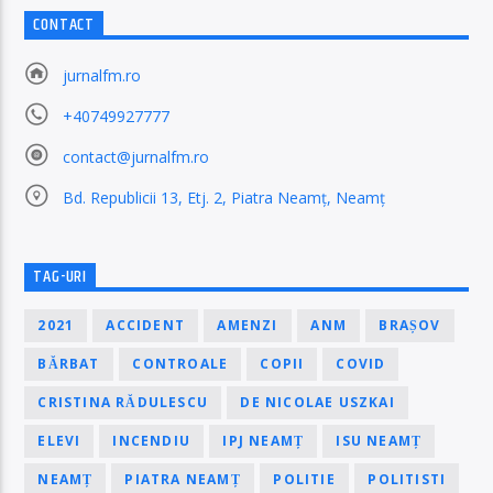
CONTACT
jurnalfm.ro
+40749927777
contact@jurnalfm.ro
Bd. Republicii 13, Etj. 2, Piatra Neamț, Neamț
TAG-URI
2021
ACCIDENT
AMENZI
ANM
BRAȘOV
BĂRBAT
CONTROALE
COPII
COVID
CRISTINA RĂDULESCU
DE NICOLAE USZKAI
ELEVI
INCENDIU
IPJ NEAMȚ
ISU NEAMȚ
NEAMȚ
PIATRA NEAMȚ
POLITIE
POLITISTI