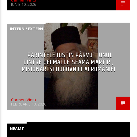
Carmen Vintu
IUNIE 10, 2026
INTERN / EXTERN
PĂRINTELE IUSTIN PÂRVU – UNUL
DINTRE CEI MAI DE SEAMĂ MARTIRI,
MISIONARI ŞI DUHOVNICI AI ROMÂNIEI
Carmen Vintu
FEBRUARIE 10, 2026
NEAMT