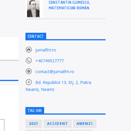
CONSTANTIN CLIMESCU,
MATEMATICIAN ROMÂN
CONTACT
jurnalfm.ro
+40749927777
contact@jurnalfm.ro
Bd. Republicii 13, Etj. 2, Piatra
Neamț, Neamț
TAG-URI
2021
ACCIDENT
AMENZI