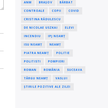
ANM
BRAȘOV
BĂRBAT
CONTROALE
COPII
COVID
CRISTINA RĂDULESCU
DE NICOLAE USZKAI
ELEVI
INCENDIU
IPJ NEAMȚ
ISU NEAMȚ
NEAMȚ
PIATRA NEAMȚ
POLITIE
POLITISTI
POMPIERI
ROMAN
ROMÂNIA
SUCEAVA
TÂRGU NEAMȚ
VASLUI
ȘTIRILE POZITIVE ALE ZILEI