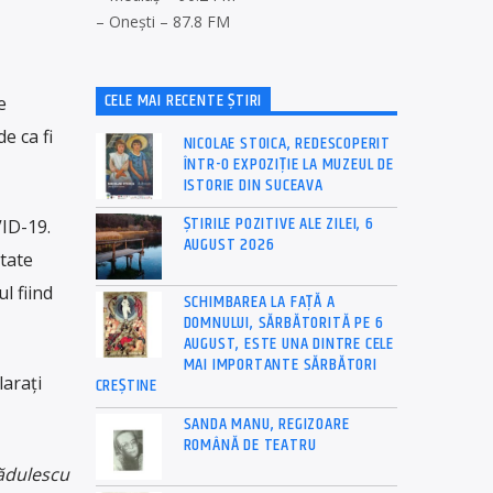
– Onești – 87.8 FM
CELE MAI RECENTE ȘTIRI
e
e ca fi
NICOLAE STOICA, REDESCOPERIT
ÎNTR-O EXPOZIȚIE LA MUZEUL DE
ISTORIE DIN SUCEAVA
ȘTIRILE POZITIVE ALE ZILEI, 6
VID-19.
AUGUST 2026
itate
l fiind
SCHIMBAREA LA FAȚĂ A
DOMNULUI, SĂRBĂTORITĂ PE 6
AUGUST, ESTE UNA DINTRE CELE
MAI IMPORTANTE SĂRBĂTORI
larați
CREȘTINE
SANDA MANU, REGIZOARE
ROMÂNĂ DE TEATRU
Rădulescu