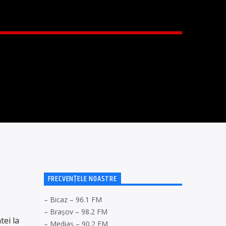
I
FRECVENȚELE NOASTRE
– Bicaz – 96.1 FM
– Brașov – 98.2 FM
tei la
– Mediaș – 90.2 FM