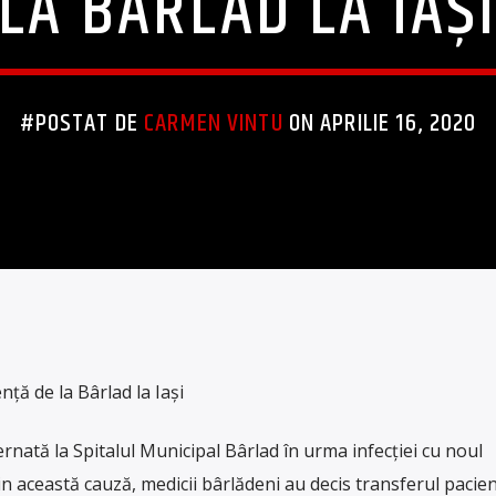
LA BÂRLAD LA IAȘ
#POSTAT DE
CARMEN VINTU
ON APRILIE 16, 2020
ță de la Bârlad la Iași
ernată la Spitalul Municipal Bârlad în urma infecției cu noul
Din această cauză, medicii bârlădeni au decis transferul pacien