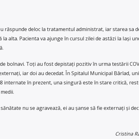
nu răspunde deloc la tratamentul administrat, iar starea sa d
la alta. Pacienta va ajunge în cursul zilei de astăzi la Iași und
ă.
 de bolnavi. Toți au fost depistați pozitiv în urma testării CO
ternați, iar doi au decedat. În Spitalul Municipal Bârlad, un
internate în prezent, una singură este în stare critică, restu
medii.
 sănătate nu se agravează, ei au șanse să fie externați și dec
Cristina 