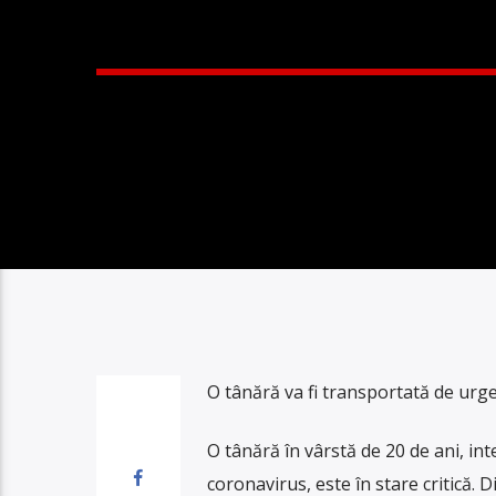
O tânără va fi transportată de urgen
O tânără în vârstă de 20 de ani, int
coronavirus, este în stare critică. 