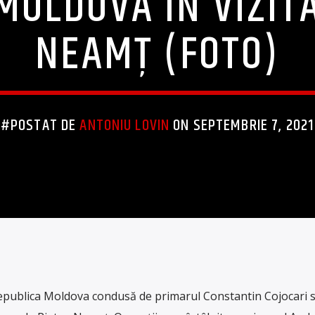
MOLDOVA ÎN VIZITĂ
NEAMȚ (FOTO)
#POSTAT DE
ANTONIU LOVIN
ON SEPTEMBRIE 7, 2021
Republica Moldova condusă de primarul Constantin Cojocari s-