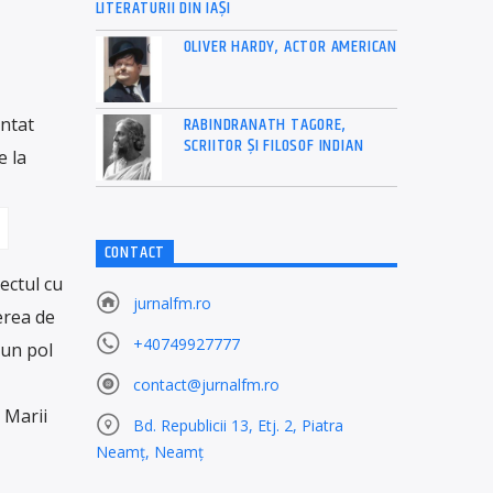
LITERATURII DIN IAŞI
OLIVER HARDY, ACTOR AMERICAN
RABINDRANATH TAGORE,
entat
SCRIITOR ȘI FILOSOF INDIAN
e la
CONTACT
ectul cu
jurnalfm.ro
erea de
+40749927777
 un pol
contact@jurnalfm.ro
 Marii
Bd. Republicii 13, Etj. 2, Piatra
Neamț, Neamț