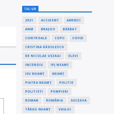
TAG-URI
2021
ACCIDENT
AMENZI
ANM
BRAȘOV
BĂRBAT
CONTROALE
COPII
COVID
CRISTINA RĂDULESCU
DE NICOLAE USZKAI
ELEVI
INCENDIU
IPJ NEAMȚ
ISU NEAMȚ
NEAMȚ
PIATRA NEAMȚ
POLITIE
POLITISTI
POMPIERI
ROMAN
ROMÂNIA
SUCEAVA
TÂRGU NEAMȚ
VASLUI