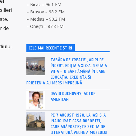
ei
– Bicaz – 96.1 FM
ilieri
– Brașov – 98.2 FM
ate.
– Mediaș – 90.2 FM
– Onești – 87.8 FM
r de
iului,
CELE MAI RECENTE ȘTIRI
TABĂRA DE CREAȚIE „ARIPI DE
ÎNGER”, EDIȚIA A XIX-A, SERIA A
VII-A – O SĂPTĂMÂNĂ ÎN CARE
EDUCAȚIA, CREDINȚA ȘI
PRIETENIA AU MERS ÎMPREUNĂ
DAVID DUCHOVNY, ACTOR
AMERICAN
PE 7 AUGUST 1970, LA IAŞI S-A
INAUGURAT CASA DOSOFTEI,
CARE ADĂPOSTEŞTE SECŢIA DE
LITERATURĂ VECHE A MUZEULUI