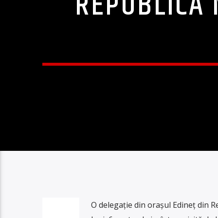
REPUBLICA 
O delegație din orașul Edineț din 