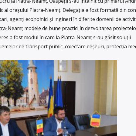
 lucru la Piatra-Neamț. Oaspeții s-au întâlnit cu primarul Andr
ric al orașului Piatra-Neamț. Delegația a fost formată din cons
tari, agenți economici și ingineri în diferite domenii de activit
Piatra-Neamț modele de bune practici în dezvoltarea proiectelo
eres a fost modul în care la Piatra-Neamț s-au găsit soluții
emelor de transport public, colectare deșeuri, protecția med