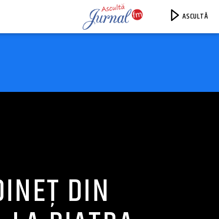
ASCULTĂ
Jurnal FM
DINEȚ DIN