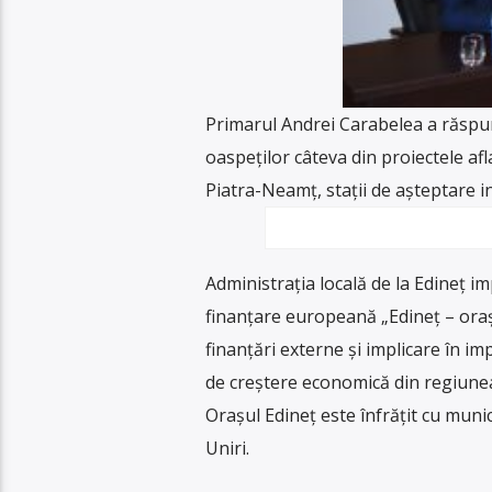
Primarul Andrei Carabelea a răspun
oaspeților câteva din proiectele afl
Piatra-Neamț, stații de așteptare i
Administrația locală de la Edineț i
finanțare europeană „Edineț – oraș 
finanțări externe și implicare în i
de creștere economică din regiune
Orașul Edineț este înfrățit cu mun
Uniri.