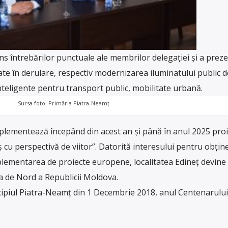
s întrebărilor punctuale ale membrilor delegației și a prez
ate în derulare, respectiv modernizarea iluminatului public d
nteligente pentru transport public, mobilitate urbană.
Sursa foto: Primăria Piatra-Neamț
mplementează începând din acest an și până în anul 2025 proi
cu perspectivă de viitor”. Datorită interesului pentru obțin
mplementarea de proiecte europene, localitatea Edineț devine
a de Nord a Republicii Moldova.
icipiul Piatra-Neamț din 1 Decembrie 2018, anul Centenarului