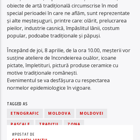
obiecte de artă tradițională circumscrise în mod
special perioadei în care ne aflăm, sunt reprezentate
și alte meșteșuguri, printre care: olărit, prelucrarea
pieilor, industrie casnică, împâslitul lânii, costum
popular, podoabe tradiționale și păpuși.
Începând de joi, 8 aprilie, de la ora 10.00, meșterii vor
susține ateliere de încondeierea ouălor, icoane
pictate, împletituri, pictură produse ceramice cu
motive tradiționale românești.
Evenimentul se va desfășura cu respectarea
normelor epidemiologice în vigoare.
TAGGED AS
ETNOGRAFIC
MOLDOVA
MOLDOVEI
PASCALE
TRADIȚII
ZONA
#POSTAT DE