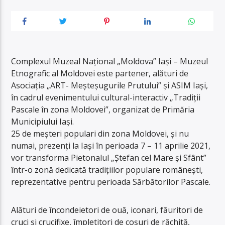
Complexul Muzeal Național „Moldova” Iași – Muzeul
Etnografic al Moldovei este partener, alături de
Asociația „ART- Meșteșugurile Prutului” și ASIM Iași,
în cadrul evenimentului cultural-interactiv „Tradiții
Pascale în zona Moldovei”, organizat de Primăria
Municipiului Iași.
25 de meșteri populari din zona Moldovei, și nu
numai, prezenți la Iași în perioada 7 – 11 aprilie 2021,
vor transforma Pietonalul „Ștefan cel Mare și Sfânt”
într-o zonă dedicată tradițiilor populare românești,
reprezentative pentru perioada Sărbătorilor Pascale.
Alături de încondeietori de ouă, iconari, făuritori de
cruci și crucifixe, împletitori de coșuri de răchită,