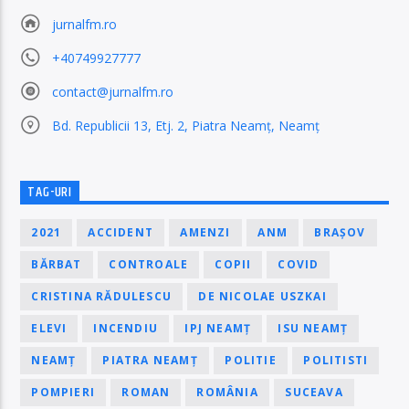
jurnalfm.ro
+40749927777
contact@jurnalfm.ro
Bd. Republicii 13, Etj. 2, Piatra Neamț, Neamț
TAG-URI
2021
ACCIDENT
AMENZI
ANM
BRAȘOV
BĂRBAT
CONTROALE
COPII
COVID
CRISTINA RĂDULESCU
DE NICOLAE USZKAI
ELEVI
INCENDIU
IPJ NEAMȚ
ISU NEAMȚ
NEAMȚ
PIATRA NEAMȚ
POLITIE
POLITISTI
POMPIERI
ROMAN
ROMÂNIA
SUCEAVA