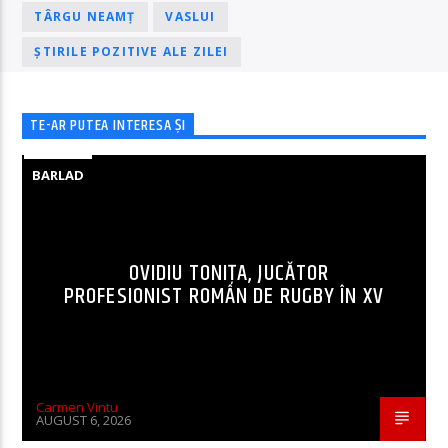
TÂRGU NEAMȚ
VASLUI
ȘTIRILE POZITIVE ALE ZILEI
TE-AR PUTEA INTERESA ȘI
BARLAD
OVIDIU TONIȚA, JUCĂTOR
PROFESIONIST ROMÂN DE RUGBY ÎN XV
Carmen Vintu
AUGUST 6, 2026