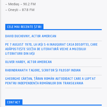
– Mediaș – 90.2 FM
– Onești – 87.8 FM
CELE MAI RECENTE ȘTIRI
DAVID DUCHOVNY, ACTOR AMERICAN
PE 7 AUGUST 1970, LA IAŞI S-A INAUGURAT CASA DOSOFTEI, CARE
ADĂPOSTEŞTE SECŢIA DE LITERATURĂ VECHE A MUZEULUI
LITERATURII DIN IAŞI
OLIVER HARDY, ACTOR AMERICAN
RABINDRANATH TAGORE, SCRIITOR ȘI FILOSOF INDIAN
GHEORGHE CÂRȚAN, ŢĂRAN ROMÂN AUTODIDACT CARE A LUPTAT
PENTRU INDEPENDENȚA ROMÂNILOR DIN TRANSILVANIA
CONTACT