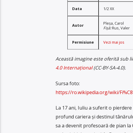
Data
1/2 XX
Pleșa, Carol
Autor
Fișă:
Rus, Valer
Permisiune
Vezi mai jos
Această imagine este oferită sub l
4.0 Internațional
(CC-BY-SA-4.0).
Sursa foto:
https://ro.wikipedia.org/wiki/F
La 17 ani, Iuliu a suferit o pierder
profund cariera și destinul tânărulu
sa a devenit profesoară de pian la