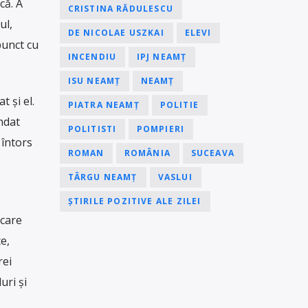
că. A
CRISTINA RĂDULESCU
ul,
DE NICOLAE USZKAI
ELEVI
punct cu
INCENDIU
IPJ NEAMȚ
ISU NEAMȚ
NEAMȚ
t și el.
PIATRA NEAMȚ
POLITIE
ndat
POLITISTI
POMPIERI
 întors
ROMAN
ROMÂNIA
SUCEAVA
TÂRGU NEAMȚ
VASLUI
ȘTIRILE POZITIVE ALE ZILEI
 care
e,
rei
uri și