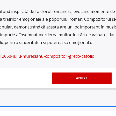
ofund inspirată de folclorul românesc, evocând momente de 
a trăirilor emoționale ale poporului român. Compozitorul și
pular, demonstrând că acesta are un loc important în muzic
mpurie a însemnat pierderea multor lucrări de valoare, dar
lic pentru sinceritatea și puterea sa emoțională.
12660-iuliu-muresianu-compozitor-greco-catolic
ARHIVA