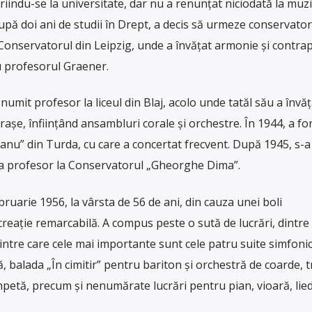
scriindu-se la universitate, dar nu a renunțat niciodată la muzi
 după doi ani de studii în Drept, a decis să urmeze conservator
la Conservatorul din Leipzig, unde a învățat armonie și contra
u profesorul Graener.
numit profesor la liceul din Blaj, acolo unde tatăl său a învăța
rașe, înființând ansambluri corale și orchestre. În 1944, a fo
nu” din Turda, cu care a concertat frecvent. După 1945, s-a
a ca profesor la Conservatorul „Gheorghe Dima”.
ruarie 1956, la vârsta de 56 de ani, din cauza unei boli
reație remarcabilă. A compus peste o sută de lucrări, dintre
ntre care cele mai importante sunt cele patru suite simfonic
 balada „În cimitir” pentru bariton și orchestră de coarde, t
petă, precum și nenumărate lucrări pentru pian, vioară, lied