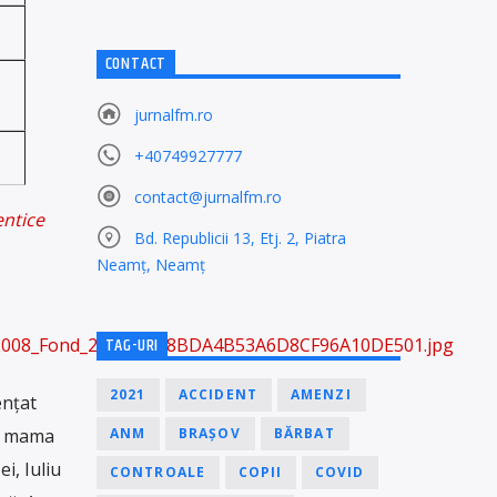
CONTACT
jurnalfm.ro
+40749927777
contact@jurnalfm.ro
entice
Bd. Republicii 13, Etj. 2, Piatra
Neamț, Neamț
TAG-URI
07.2008_Fond_2599F9E68BDA4B53A6D8CF96A10DE501.jpg
2021
ACCIDENT
AMENZI
ențat
ANM
BRAȘOV
BĂRBAT
ar mama
i, Iuliu
CONTROALE
COPII
COVID