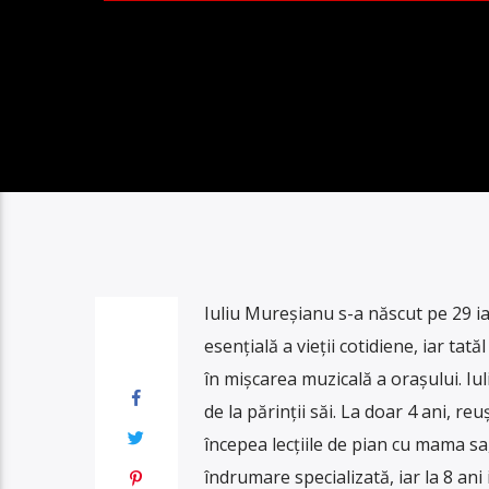
Iuliu Mureșianu s-a născut pe 29 ia
esențială a vieții cotidiene, iar t
în mișcarea muzicală a orașului. Iul
de la părinții săi. La doar 4 ani, re
începea lecțiile de pian cu mama sa
îndrumare specializată, iar la 8 ani 