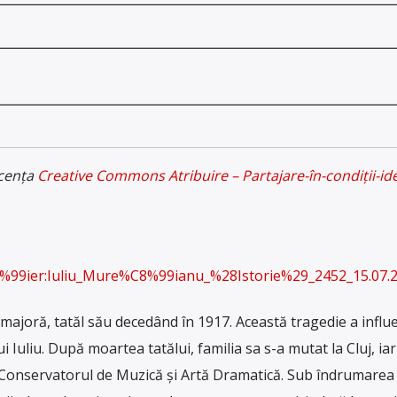
icența
Creative Commons Atribuire – Partajare-în-condiții-id
i%C8%99ier:Iuliu_Mure%C8%99ianu_%28Istorie%29_2452_15.
e majoră, tatăl său decedând în 1917. Această tragedie a influ
i Iuliu. După moartea tatălui, familia sa s-a mutat la Cluj, i
 Conservatorul de Muzică și Artă Dramatică. Sub îndrumarea e