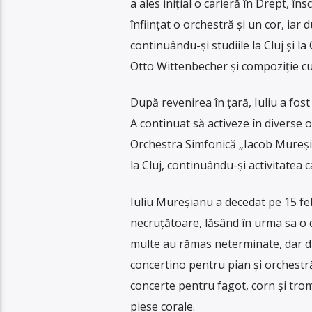
a ales inițial o carieră în Drept, în
înființat o orchestră și un cor, iar
continuându-și studiile la Cluj și 
Otto Wittenbecher și compoziție c
După revenirea în țară, Iuliu a fost 
A continuat să activeze în diverse o
Orchestra Simfonică „Iacob Mureșia
la Cluj, continuându-și activitate
Iuliu Mureșianu a decedat pe 15 feb
necruțătoare, lăsând în urma sa o c
multe au rămas neterminate, dar di
concertino pentru pian și orchestră,
concerte pentru fagot, corn și trom
piese corale.