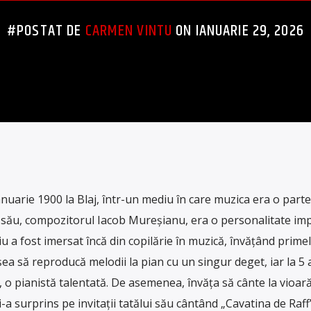
#POSTAT DE
CARMEN VINTU
ON IANUARIE 29, 2026
nuarie 1900 la Blaj, într-un mediu în care muzica era o parte
atăl său, compozitorul Iacob Mureșianu, era o personalitate i
iu a fost imersat încă din copilărie în muzică, învățând prime
ușea să reproducă melodii la pian cu un singur deget, iar la 5 
, o pianistă talentată. De asemenea, învăța să cânte la vioară
i-a surprins pe invitații tatălui său cântând „Cavatina de Raff