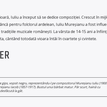
ară, Iuliu a început să se dedice compoziției. Crescut în mijl
dâncă pentru folclorul ardelean, Iuliu Mureșianu a fost influe
ca tradițiile muzicale românești. La vârsta de 14-15 ani a înfiin
a, cântând totodată vioara întâi în cvartete și cvintete.
IER
e gips, vopsit negru, reprezentându-l pe compozitorul Mureșianu Iuliu (1900
ureșianu Iacob (1857-1917). Bustul unui bărbat matur. Păr scurt, haină cu
desfăcută la gât.