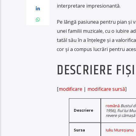
interpretare impresionantă.
Pe lângă pasiunea pentru pian și vio
unei familii muzicale, cu o iubire a
tatăl său în a înțelege și a valorifi
cor și a compus lucrări pentru acest
DESCRIERE FIȘ
[
modificare
|
modificare sursă
]
română
Bustul d
Descriere
1956), fiul lui M
revere și cămașă 
Sursa
Iuliu Mureșianu