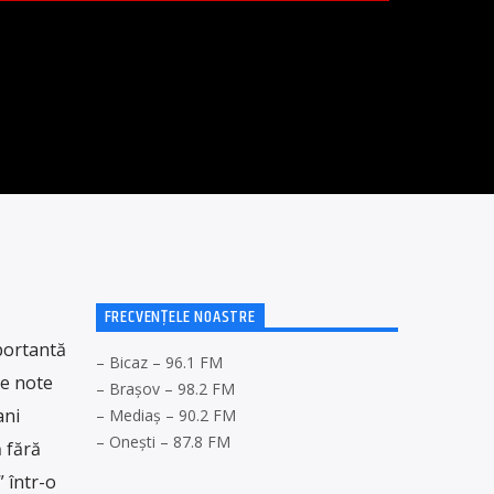
FRECVENȚELE NOASTRE
mportantă
– Bicaz – 96.1 FM
le note
– Brașov – 98.2 FM
ani
– Mediaș – 90.2 FM
– Onești – 87.8 FM
 fără
” într-o