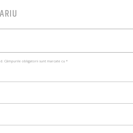
ARIU
d. Câmpurile obligatorii sunt marcate cu *