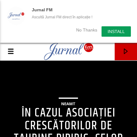
Jurnal FM
Ascultă Jurnal FM direct în aplicație !
No Thanks
INSTALL
NEAMT
ÎN CAZUL ASOCIAȚIEI
CRESCĂTORILOR DE