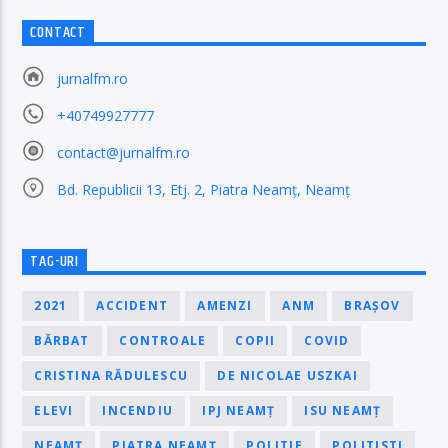
CONTACT
jurnalfm.ro
+40749927777
contact@jurnalfm.ro
Bd. Republicii 13, Etj. 2, Piatra Neamț, Neamț
TAG-URI
2021
ACCIDENT
AMENZI
ANM
BRAȘOV
BĂRBAT
CONTROALE
COPII
COVID
CRISTINA RĂDULESCU
DE NICOLAE USZKAI
ELEVI
INCENDIU
IPJ NEAMȚ
ISU NEAMȚ
NEAMȚ
PIATRA NEAMȚ
POLITIE
POLITISTI