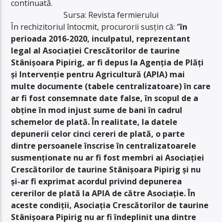
continuată.
Sursa: Revista fermierului
În rechizitoriul întocmit, procurorii susțin că: ”
în
perioada 2016-2020, inculpatul, reprezentant
legal al Asociației Crescătorilor de taurine
Stânișoara Pipirig, ar fi depus la Agenţia de Plăţi
şi Intervenţie pentru Agricultură (APIA) mai
multe documente (tabele centralizatoare) în care
ar fi fost consemnate date false, în scopul de a
obține în mod injust sume de bani în cadrul
schemelor de plată. În realitate, la datele
depunerii celor cinci cereri de plată, o parte
dintre persoanele înscrise în centralizatoarele
susmenționate nu ar fi fost membri ai Asociației
Crescătorilor de taurine Stânișoara Pipirig și nu
și-ar fi exprimat acordul privind depunerea
cererilor de plată la APIA de către Asociație. În
aceste condiții, Asociația Crescătorilor de taurine
Stânișoara Pipirig nu ar fi îndeplinit una dintre