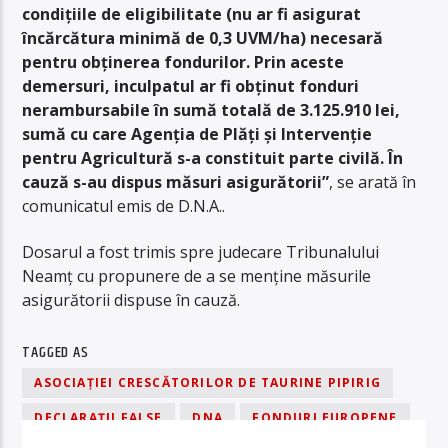
condițiile de eligibilitate (nu ar fi asigurat
încărcătura minimă de 0,3 UVM/ha) necesară
pentru obținerea fondurilor. Prin aceste
demersuri, inculpatul ar fi obținut fonduri
nerambursabile în sumă totală de 3.125.910 lei,
sumă cu care Agenția de Plăți și Intervenție
pentru Agricultură s-a constituit parte civilă. În
cauză s-au dispus măsuri asigurătorii”
, se arată în
comunicatul emis de D.N.A..
Dosarul a fost trimis spre judecare Tribunalului
Neamț cu propunere de a se menține măsurile
asigurătorii dispuse în cauză.
TAGGED AS
ASOCIAȚIEI CRESCĂTORILOR DE TAURINE PIPIRIG
DECLARAȚII FALSE
DNA
FONDURI EUROPENE