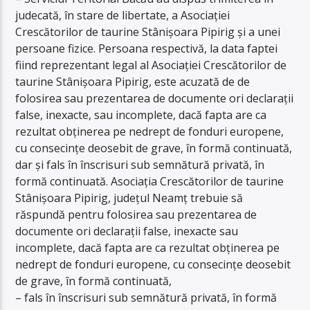
judecată, în stare de libertate, a Asociației
Crescătorilor de taurine Stânișoara Pipirig și a unei
persoane fizice. Persoana respectivă, la data faptei
fiind reprezentant legal al Asociației Crescătorilor de
taurine Stânișoara Pipirig, este acuzată de de
folosirea sau prezentarea de documente ori declarații
false, inexacte, sau incomplete, dacă fapta are ca
rezultat obținerea pe nedrept de fonduri europene,
cu consecințe deosebit de grave, în formă continuată,
dar și fals în înscrisuri sub semnătură privată, în
formă continuată. Asociația Crescătorilor de taurine
Stânișoara Pipirig, județul Neamț trebuie să
răspundă pentru folosirea sau prezentarea de
documente ori declarații false, inexacte sau
incomplete, dacă fapta are ca rezultat obținerea pe
nedrept de fonduri europene, cu consecințe deosebit
de grave, în formă continuată,
– fals în înscrisuri sub semnătură privată, în formă