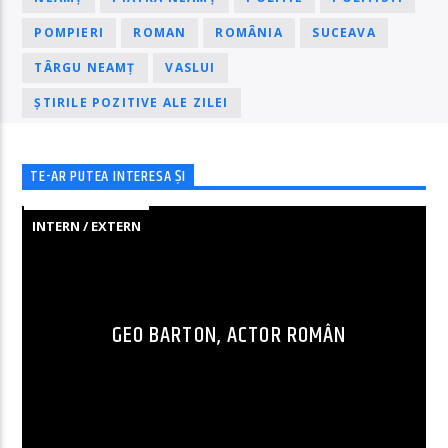
POMPIERI
ROMAN
ROMÂNIA
SUCEAVA
TÂRGU NEAMȚ
VASLUI
ȘTIRILE POZITIVE ALE ZILEI
TE-AR PUTEA INTERESA ȘI
INTERN / EXTERN
GEO BARTON, ACTOR ROMÂN