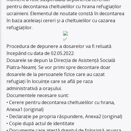
pentru decontarea cheltuielilor cu hrana refugiaților
ucrainieni. Elementul de noutate constă în decontarea
în baza aceleiași cereri și a cheltuielilor cu cazarea
refugiaților.
Procedura de depunere a dosarelor va fi reluată
începând cu data de 02.05.2022.
Dosarele se depun la Direcția de Asistență Socială
Piatra-Neamț. Se vor primi spre decontare doar
dosarele de la persoanele fizice care au cazat
refugiați în locuințe care se află pe raza
administrativă a orașului.
Documentele necesare sunt:
• Cerere pentru decontarea cheltuielilor cu hrana,
Anexa1 (original)
• Declarație pe propria răspundere, Anexa2 (original)
• Copie după actul de identitate
• Documente care atestă dreptul de folosință asupra