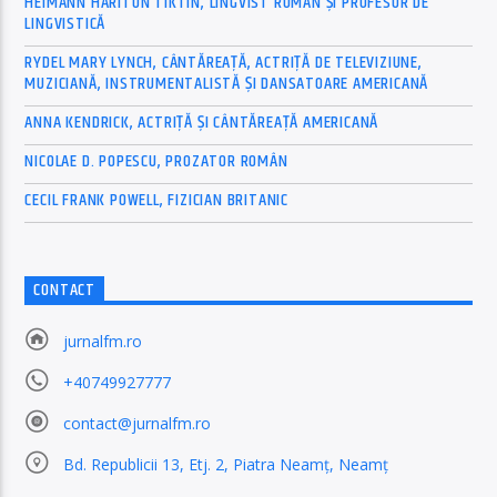
HEIMANN HARITON TIKTIN, LINGVIST ROMÂN ȘI PROFESOR DE
LINGVISTICĂ
RYDEL MARY LYNCH, CÂNTĂREAȚĂ, ACTRIȚĂ DE TELEVIZIUNE,
MUZICIANĂ, INSTRUMENTALISTĂ ȘI DANSATOARE AMERICANĂ
ANNA KENDRICK, ACTRIȚĂ ȘI CÂNTĂREAȚĂ AMERICANĂ
NICOLAE D. POPESCU, PROZATOR ROMÂN
CECIL FRANK POWELL, FIZICIAN BRITANIC
CONTACT
jurnalfm.ro
+40749927777
contact@jurnalfm.ro
Bd. Republicii 13, Etj. 2, Piatra Neamț, Neamț