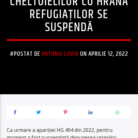
CHELTUIELILOR CU HRANA
REFUGIAȚILOR SE
SUSPENDĂ
#POSTAT DE
ANTONIU LOVIN
ON APRILIE 12, 2022
Ca urmare a apariției HG 494 din 2022, pentru
moment a fost suspendată depunerea cererilor