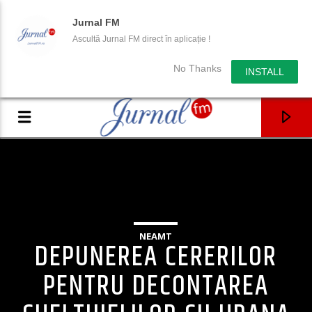
Jurnal FM
Ascultă Jurnal FM direct în aplicație !
No Thanks
INSTALL
NEAMT
DEPUNEREA CERERILOR
PENTRU DECONTAREA