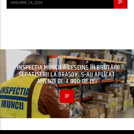
IANUARIE 24, 2026
CONTINUE READING
NEXT POST
INSPECȚIA MUNCII A DESCINS ÎN BRUTĂRII
ȘI PATISERII LA BRAȘOV. S-AU APLICAT
AMENZI DE 4.000 DE LEI