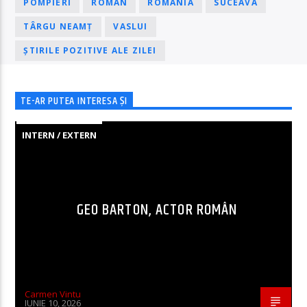
POMPIERI
ROMAN
ROMÂNIA
SUCEAVA
TÂRGU NEAMȚ
VASLUI
ȘTIRILE POZITIVE ALE ZILEI
TE-AR PUTEA INTERESA ȘI
INTERN / EXTERN
GEO BARTON, ACTOR ROMÂN
Carmen Vintu
IUNIE 10, 2026