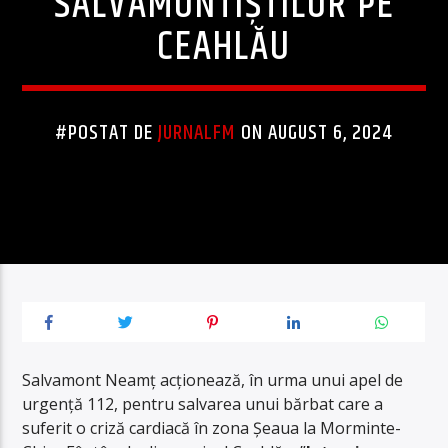
SALVAMONTIȘTILOR PE
CEAHLĂU
#POSTAT DE
JURNALFM
ON AUGUST 6, 2024
Salvamont Neamț acționează, în urma unui apel de
urgență 112, pentru salvarea unui bărbat care a
suferit o criză cardiacă în zona Șeaua la Morminte-