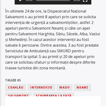
În ultimele 24 de ore, la Dispeceratul Național
Salvamont s-au primit 8 apeluri prin care se solicita
intervenția de urgență a salvamontiștilor, astfel: 2
apeluri pentru Salvamont Neamț și câte un apel
pentru Salvamont Harghita, Sibiu, Săcele, Alba, Vaslui
și Mehedinți. În cazul acestor intervenții au fost
salvate 6 persoane. Dintre acestea, 3 au fost predate
Serviciului de Ambulanță sau SMURD pentru
transport la spital. S-au primit și 20 de apeluri prin
care se solicitau sfaturi și informații despre diferite
trasee turistice din zona montană.
TAGGED AS
CEAHLĂU
INTERNEVȚIE
MASIV
NEAMȚ
SALVAMONT
SCHIMBAREA LA FAȚĂ
ȘEAUA LA MORMINTE