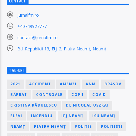
CONTACT
jurnalfm.ro
+40749927777
contact@jurnalfm.ro
Bd. Republicii 13, Etj. 2, Piatra Neamț, Neamț
TAG-URI
2021
ACCIDENT
AMENZI
ANM
BRAȘOV
BĂRBAT
CONTROALE
COPII
COVID
CRISTINA RĂDULESCU
DE NICOLAE USZKAI
ELEVI
INCENDIU
IPJ NEAMȚ
ISU NEAMȚ
NEAMȚ
PIATRA NEAMȚ
POLITIE
POLITISTI