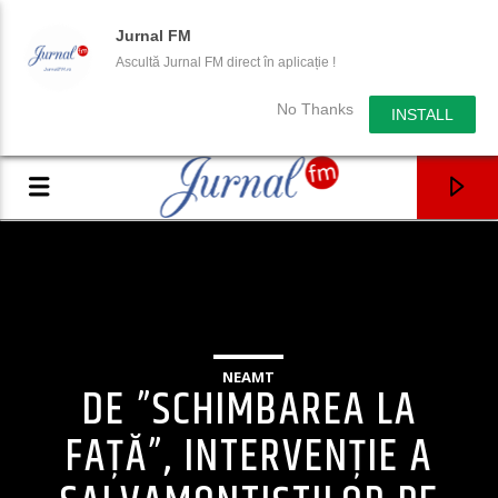
Jurnal FM
Ascultă Jurnal FM direct în aplicație !
No Thanks
INSTALL
NEAMT
DE ”SCHIMBAREA LA
FAȚĂ”, INTERVENȚIE A