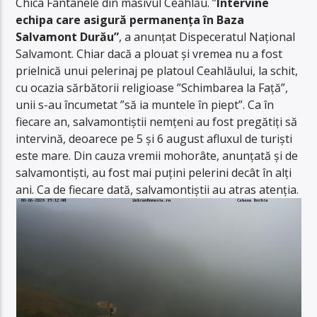
Chica Fântânele din masivul Ceahlău. ”
Intervine
echipa care asigură permanența în Baza
Salvamont Durău”
, a anunțat Dispeceratul Național
Salvamont. Chiar dacă a plouat și vremea nu a fost
prielnică unui pelerinaj pe platoul Ceahlăului, la schit,
cu ocazia sărbătorii religioase ”Schimbarea la Față”,
unii s-au încumetat ”să ia muntele în piept”. Ca în
fiecare an, salvamontiștii nemțeni au fost pregătiți să
intervină, deoarece pe 5 și 6 august afluxul de turiști
este mare. Din cauza vremii mohorâte, anunțată și de
salvamontiști, au fost mai puțini pelerini decât în alți
ani. Ca de fiecare dată, salvamontiștii au atras atenția.