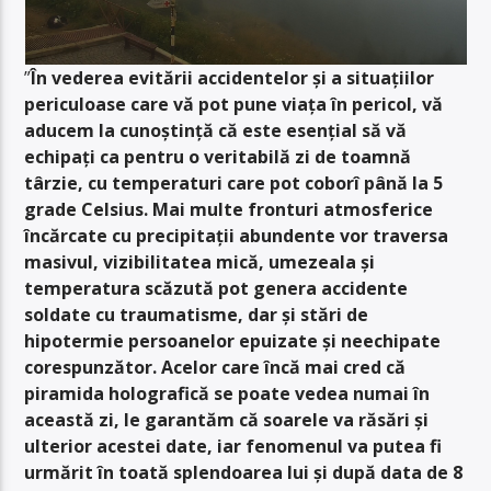
”
În vederea evitării accidentelor și a situațiilor
periculoase care vă pot pune viața în pericol, vă
aducem la cunoștință că este esențial să vă
echipați ca pentru o veritabilă zi de toamnă
târzie, cu temperaturi care pot coborî până la 5
grade Celsius. Mai multe fronturi atmosferice
încărcate cu precipitații abundente vor traversa
masivul, vizibilitatea mică, umezeala și
temperatura scăzută pot genera accidente
soldate cu traumatisme, dar și stări de
hipotermie persoanelor epuizate și neechipate
corespunzător. Acelor care încă mai cred că
piramida holografică se poate vedea numai în
această zi, le garantăm că soarele va răsări și
ulterior acestei date, iar fenomenul va putea fi
urmărit în toată splendoarea lui și după data de 8