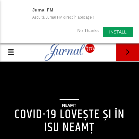
Jurnal FM
Ascultă Jurnal FM direct în aplicație !
No Thanks
INSTALL
NEAMT
COVID-19 LOVEŞTE ŞI ÎN
ISU NEAMŢ