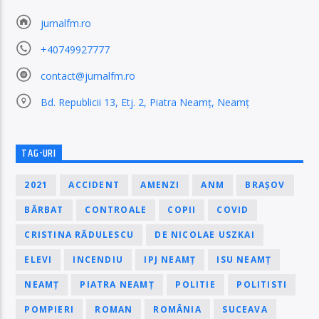
jurnalfm.ro
+40749927777
contact@jurnalfm.ro
Bd. Republicii 13, Etj. 2, Piatra Neamț, Neamț
TAG-URI
2021
ACCIDENT
AMENZI
ANM
BRAȘOV
BĂRBAT
CONTROALE
COPII
COVID
CRISTINA RĂDULESCU
DE NICOLAE USZKAI
ELEVI
INCENDIU
IPJ NEAMȚ
ISU NEAMȚ
NEAMȚ
PIATRA NEAMȚ
POLITIE
POLITISTI
POMPIERI
ROMAN
ROMÂNIA
SUCEAVA