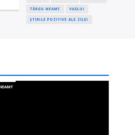
TÂRGU NEAMȚ
VASLUI
ȘTIRILE POZITIVE ALE ZILEI
NEAMT