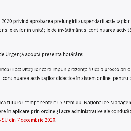
2020 privind aprobarea prelungirii suspendării activităţilor
r şi elevilor în unităţile de învăţământ şi continuarea activită
 de Urgenţă adoptă prezenta hotărâre:
dării activităţiilor care impun prezenţa fizică a preşcolarilor
şi continuarea activităţilor didactice în sistem online, pentru
nică tuturor componentelor Sistemului Naţional de Managem
re în aplicare prin ordine şi acte administrative ale conducăt
SU din 7 decembrie 2020
.