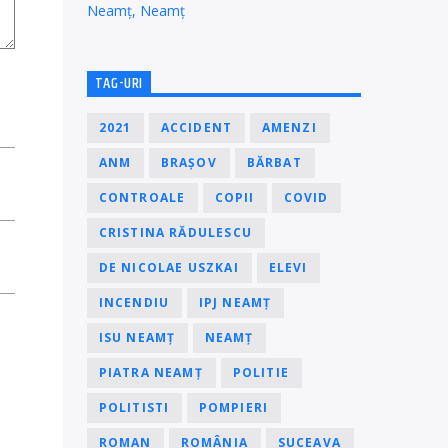
Neamț, Neamț
TAG-URI
2021
ACCIDENT
AMENZI
ANM
BRAȘOV
BĂRBAT
CONTROALE
COPII
COVID
CRISTINA RĂDULESCU
DE NICOLAE USZKAI
ELEVI
INCENDIU
IPJ NEAMȚ
ISU NEAMȚ
NEAMȚ
PIATRA NEAMȚ
POLITIE
POLITISTI
POMPIERI
ROMAN
ROMÂNIA
SUCEAVA