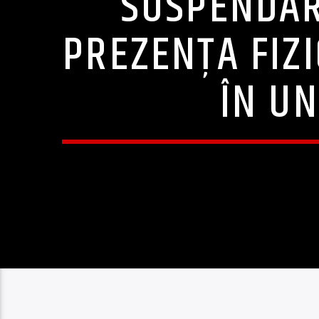
SUSPENDĂR
PREZENŢA FIZI
ÎN U