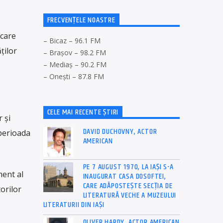
FRECVENȚELE NOASTRE
 care
– Bicaz – 96.1 FM
ţilor
– Brașov – 98.2 FM
– Mediaș – 90.2 FM
– Onești – 87.8 FM
CELE MAI RECENTE ȘTIRI
 şi
DAVID DUCHOVNY, ACTOR
 perioada
AMERICAN
PE 7 AUGUST 1970, LA IAŞI S-A
ent al
INAUGURAT CASA DOSOFTEI,
CARE ADĂPOSTEŞTE SECŢIA DE
orilor
LITERATURĂ VECHE A MUZEULUI
LITERATURII DIN IAŞI
OLIVER HARDY, ACTOR AMERICAN