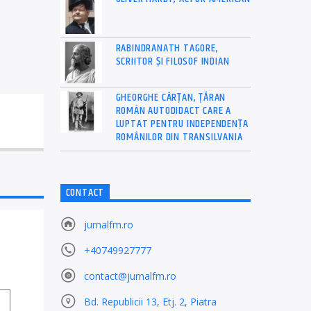
RABINDRANATH TAGORE,
SCRIITOR ȘI FILOSOF INDIAN
GHEORGHE CÂRȚAN, ŢĂRAN
ROMÂN AUTODIDACT CARE A
LUPTAT PENTRU INDEPENDENȚA
ROMÂNILOR DIN TRANSILVANIA
CONTACT
jurnalfm.ro
+40749927777
contact@jurnalfm.ro
Bd. Republicii 13, Etj. 2, Piatra