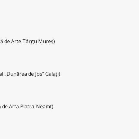
ră de Arte Târgu Mureș)
al „Dunărea de Jos” Galați)
ă de Artă Piatra-Neamț)