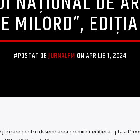
I NAŢIONAL DE AR
E MILORD”, EDIȚIA 
#POSTAT DE
JURNALFM
ON APRILIE 1, 2024
de jurizare pentru desemnarea premiilor ediţiei a opta a
Conc