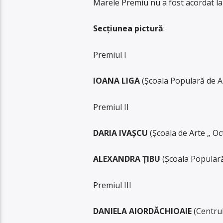
Marele Premiu nu a fost acordat la 
Secțiunea pictură
:
Premiul I
IOANA LIGA
(Şcoala Populară de A
Premiul II
DARIA IVAȘCU
(Şcoala de Arte „ O
ALEXANDRA ȚIBU
(Școala Populară
Premiul III
DANIELA AIORDĂCHIOAIE
(Centrul