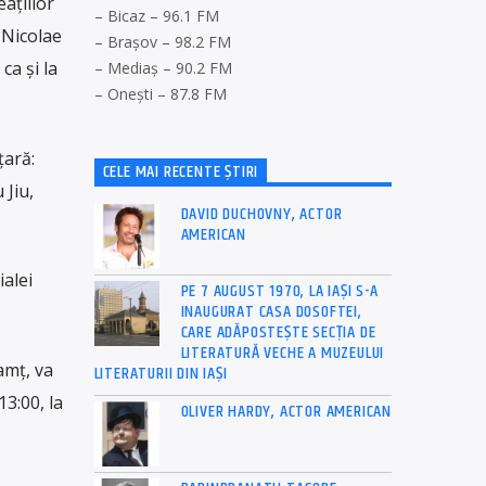
aţiilor
– Bicaz – 96.1 FM
 Nicolae
– Brașov – 98.2 FM
ca și la
– Mediaș – 90.2 FM
– Onești – 87.8 FM
ţară:
CELE MAI RECENTE ȘTIRI
 Jiu,
DAVID DUCHOVNY, ACTOR
AMERICAN
ialei
PE 7 AUGUST 1970, LA IAŞI S-A
INAUGURAT CASA DOSOFTEI,
CARE ADĂPOSTEŞTE SECŢIA DE
LITERATURĂ VECHE A MUZEULUI
amț, va
LITERATURII DIN IAŞI
13:00, la
OLIVER HARDY, ACTOR AMERICAN