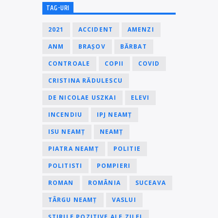
TAG-URI
2021
ACCIDENT
AMENZI
ANM
BRAȘOV
BĂRBAT
CONTROALE
COPII
COVID
CRISTINA RĂDULESCU
DE NICOLAE USZKAI
ELEVI
INCENDIU
IPJ NEAMȚ
ISU NEAMȚ
NEAMȚ
PIATRA NEAMȚ
POLITIE
POLITISTI
POMPIERI
ROMAN
ROMÂNIA
SUCEAVA
TÂRGU NEAMȚ
VASLUI
ȘTIRILE POZITIVE ALE ZILEI