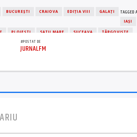
TAGGED 
BUCUREŞTI
CRAIOVA
EDIȚIA VIII
GALAŢI
IAŞI
Ț
PLOIEŞTI
SATU MARE
SUCEAVA
TÂRGOVIŞTE
#POSTAT DE
ULCEA
JURNALFM
ARIU