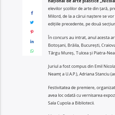
naţional de arte plastice „Nicol
elevilor şcolilor de arte din ţară, 
Milord, de la a cărui naștere se vor
edițiile precedente, pe două secţiuni
În concurs au intrat, anul acesta ar
Botoşani, Brăila, Bucureşti, Craiova
Târgu Mureș, Tulcea şi Piatra-Nea
Juriul a fost compus din Emil Nicolae 
Neamț a U.A.P.), Adriana Stanciu (art
Festivitatea de premiere, organizat
avea loc odată cu vernisarea expoziţ
Sala Cupola a Bibliotecii.