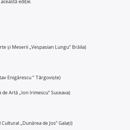
această ediție.
rte şi Meserii „Vespasian Lungu” Brăila)
ctav Enigărescu ” Târgovişte)
 de Artă „Ion Irimescu” Suceava)
 Cultural „Dunărea de Jos” Galați)