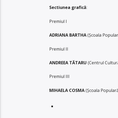
Sectiunea grafică
:
Premiul I
ADRIANA BARTHA
(Şcoala Popula
Premiul II
ANDREEA TĂTARU
(Centrul Cultur
Premiul III
MIHAELA COSMA
(Şcoala Popular