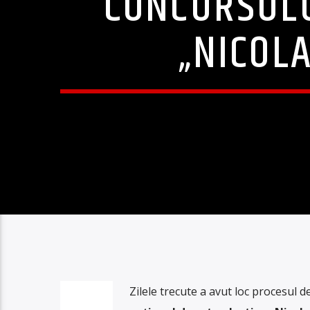
CONCURSULU
„NICOLA
Zilele trecute a avut loc procesul 