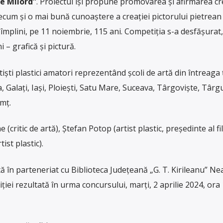
ae Milord”
. Proiectul îşi propune promovarea şi afirmarea cre
precum şi o mai bună cunoaştere a creaţiei pictorului pietrean
 împlini, pe 11 noiembrie, 115 ani. Competiția s-a desfăşurat, 
 – grafică şi pictură.
tişti plastici amatori reprezentând şcoli de artă din întreaga 
, Galaţi, Iaşi, Ploieşti, Satu Mare, Suceava, Târgovişte, Târgu
mţ.
(critic de artă), Ştefan Potop (artist plastic, președinte al fil
ist plastic).
ă în parteneriat cu Biblioteca Județeană „G. T. Kirileanu” Ne
iei rezultată în urma concursului, marți, 2 aprilie 2024, ora 