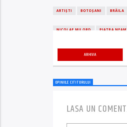
ARTIȘTI
BOTOŞANI
BRĂILA
NICOLAE MILORD
PIATRA NEAM
TÂRGU JIU
TÂRGU MUREȘ
T
ARHIVA
OPINIILE CITITORULUI
LASA UN COMENT