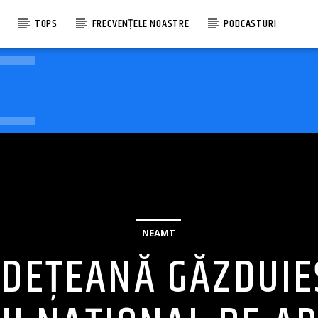
E
TOPS
FRECVENȚELE NOASTRE
PODCASTURI
NEAMT
UDEȚEANĂ GĂZDUIE