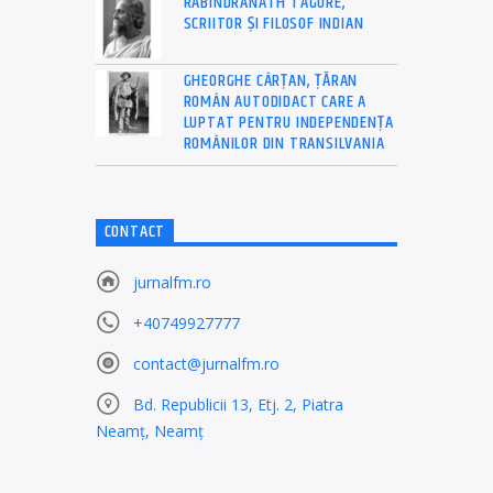
RABINDRANATH TAGORE,
SCRIITOR ȘI FILOSOF INDIAN
GHEORGHE CÂRȚAN, ŢĂRAN
ROMÂN AUTODIDACT CARE A
LUPTAT PENTRU INDEPENDENȚA
ROMÂNILOR DIN TRANSILVANIA
CONTACT
jurnalfm.ro
+40749927777
contact@jurnalfm.ro
Bd. Republicii 13, Etj. 2, Piatra
Neamț, Neamț