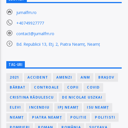
jurnalfm.ro
+40749927777
contact@jurnalfm.ro
Bd. Republicii 13, Etj. 2, Piatra Neamț, Neamț
TAG-URI
2021
ACCIDENT
AMENZI
ANM
BRAȘOV
BĂRBAT
CONTROALE
COPII
COVID
CRISTINA RĂDULESCU
DE NICOLAE USZKAI
ELEVI
INCENDIU
IPJ NEAMȚ
ISU NEAMȚ
NEAMȚ
PIATRA NEAMȚ
POLITIE
POLITISTI
POMPIERI
ROMAN
ROMÂNIA
SUCEAVA