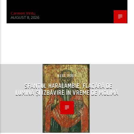
Carmen Vintu
AUGUST 8, 2026
CONTINUE READING
NEXT POST
SFÂNTUL HARALAMBIE, FLACĂRĂ DE
LUMINĂ ŞI IZBĂVIRE ÎN VREME DE MOLIMĂ