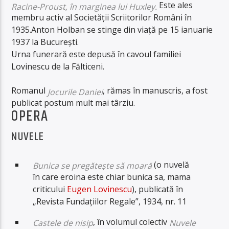
Este ales
Racine-Proust, în marginea lui Huxley.
membru activ al Societății Scriitorilor Români în
1935.Anton Holban se stinge din viață pe 15 ianuarie
1937 la București.
Urna funerară este depusă în cavoul familiei
Lovinescu de la Fălticeni.
Romanul
, rămas în manuscris, a fost
Jocurile Daniei
publicat postum mult mai târziu.
OPERA
NUVELE
(o nuvelă
Bunica se pregătește să moară
în care eroina este chiar bunica sa, mama
criticului
Eugen Lovinescu
), publicată în
„Revista Fundațiilor Regale”, 1934, nr. 11
, în volumul colectiv
Castele de nisip
Nuvele