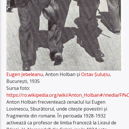
Eugen Jebeleanu
, Anton Holban și
Octav Șuluțiu
,
București, 1935
Sursa foto:
https://ro.wikipedia.org/wiki/Anton_Holban#/media/Fi%
Anton Holban frecventează cenaclul lui Eugen
Lovinescu, Sburătorul, unde citește povestiri și
fragmente din romane. În perioada 1928-1932
activează ca profesor de limba franceză la Liceul de