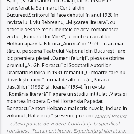
Băieți „V. Alecsandri” din Galați, iar în 1934 este
transferat la Seminarul Central din
București.Scriitorul își face debutul în anul 1928 în
revista lui Liviu Rebreanu, „Mișcarea literară”, cu
articole despre monumentele de artă românească
veche. „Romanul lui Mirel”, primul roman al lui
Holban apare la Editura „Ancora” în 1929. Un an mai
târziu, pe scena Teatrului Național din București, are
loc premiera piesei „Oameni feluriți”, piesă ce obține
premiul „Al. Gh. Florescu” al Societății Autorilor
Dramatici.Publică în 1931 romanul „O moarte care nu
dovedește nimic”, urmat de alte două: „Parada
dascălilor” (1932) și „Ioana” (1934). În revista
„România literară” îi apare un studiu intitulat „Viața și
moartea în opera D-nei Hortensia Papadat
Bengescu”.Anton Holban a mai scris nuvele, incluse în
volumul „Halucinații” și eseuri, precum:
Marcel Proust
– câteva puncte de vedere, Contribuții la specificul
românesc, Testament literar, Experiența și literatura,