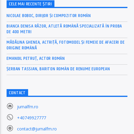
CELE MAI RECENTE ȘTIRI
NICOLAE BOBOC, DIRIJOR ȘI COMPOZITOR ROMÂN
BIANCA DENISA RĂZOR, ATLETĂ ROMÂNĂ SPECIALIZATĂ ÎN PROBA
DE 400 METRI
MĂDĂLINA GHENEA, ACTRIȚĂ, FOTOMODEL ȘI FEMEIE DE AFACERI DE
ORIGINE ROMÂNĂ
EMANOIL PETRUȚ, ACTOR ROMÂN
ȘERBAN TASSIAN, BARITON ROMÂN DE RENUME EUROPEAN
CONTACT
jurnalfm.ro
+40749927777
contact@jurnalfm.ro