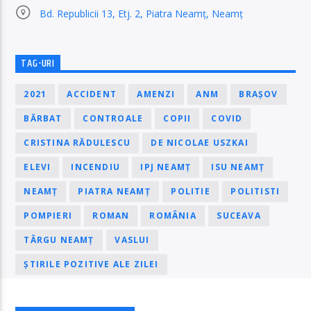
Bd. Republicii 13, Etj. 2, Piatra Neamț, Neamț
TAG-URI
2021
ACCIDENT
AMENZI
ANM
BRAȘOV
BĂRBAT
CONTROALE
COPII
COVID
CRISTINA RĂDULESCU
DE NICOLAE USZKAI
ELEVI
INCENDIU
IPJ NEAMȚ
ISU NEAMȚ
NEAMȚ
PIATRA NEAMȚ
POLITIE
POLITISTI
POMPIERI
ROMAN
ROMÂNIA
SUCEAVA
TÂRGU NEAMȚ
VASLUI
ȘTIRILE POZITIVE ALE ZILEI