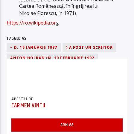
Cartea Românească, în îngrijirea lui
Nicolae Florescu, în 1971)
https://ro.wikipedia.or
g
TAGGED AS
– D. 15 IANUARIE 1937
) A FOST UN SCRIITOR
ANTON HOLBAN (N. 10 FEBRUARIE 1902
BUCUREȘTI
BUCUREȘTI) A FOS UN SCRIITOR
HUȘI
ROMANCIER ȘI ESEIST ROMÂN
VASLUI
VASLUI – D. 15 IANUARIE 1937
#POSTAT DE
CARMEN VINTU
ARHIVA