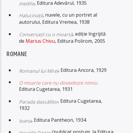
, Editura Adevărul, 1935
inedite
, nuvele, cu un portret al
Halucinații
autorului, Editura Vremea, 1938
, ediție îngrijită
Conversații cu o moartă
de
Marius Chivu
, Editura Polirom, 2005
ROMANE
, Editura Ancora, 1929
Romanul lui Mirel
,
O moarte care nu dovedește nimic
Editura Cugetarea, 1931
, Editura Cugetarea,
Parada dascălilor
1932
, Editura Pantheon, 1934
Ioana
(publicat postum, la Editura
Jocurile Daniei