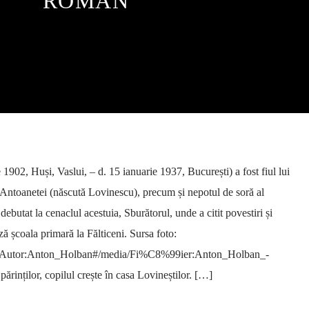
ROMÂN
902, Huși, Vaslui, – d. 15 ianuarie 1937, București) a fost fiul lui
 Antoanetei (născută Lovinescu), precum și nepotul de soră al
ebutat la cenaclul acestuia, Sburătorul, unde a citit povestiri și
 școala primară la Fălticeni. Sursa foto:
iki/Autor:Anton_Holban#/media/Fi%C8%99ier:Anton_Holban_-
rinților, copilul crește în casa Lovineștilor. […]