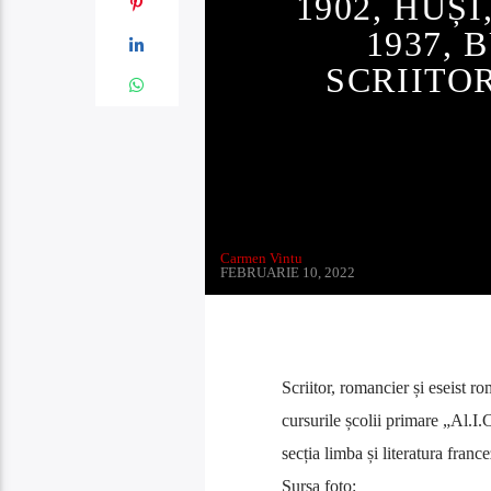
1902, HUȘI
1937, 
SCRIITO
Carmen Vintu
FEBRUARIE 10, 2022
Scriitor, romancier și eseist 
cursurile școlii primare „Al.I.C
secția limba și literatura fra
Sursa foto: