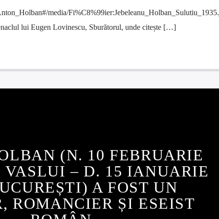
ki/Anton_Holban#/media/Fi%C8%99ier:Jebeleanu_Holban_Sulutiu_1935.
aclul lui Eugen Lovinescu, Sburătorul, unde citește […]
OLBAN (N. 10 FEBRUARIE
, VASLUI – D. 15 IANUARIE
BUCUREȘTI) A FOST UN
R, ROMANCIER ȘI ESEIST