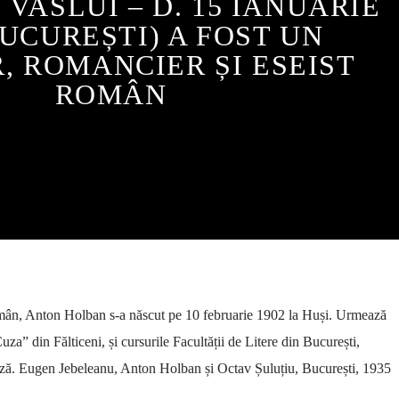
, VASLUI – D. 15 IANUARIE
BUCUREȘTI) A FOST UN
R, ROMANCIER ȘI ESEIST
ROMÂN
român, Anton Holban s-a născut pe 10 februarie 1902 la Huși. Urmează
uza” din Fălticeni, și cursurile Facultății de Litere din București,
nceză. Eugen Jebeleanu, Anton Holban și Octav Șuluțiu, București, 1935