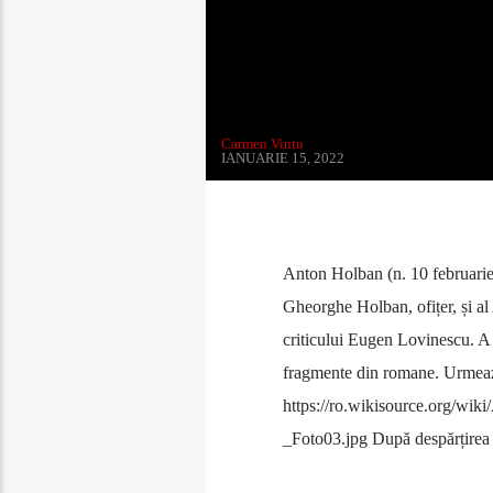
Carmen Vintu
IANUARIE 15, 2022
Anton Holban (n. 10 februarie 1
Gheorghe Holban, ofițer, și al
criticului Eugen Lovinescu. A d
fragmente din romane. Urmează
https://ro.wikisource.org/w
_Foto03.jpg După despărțirea pă