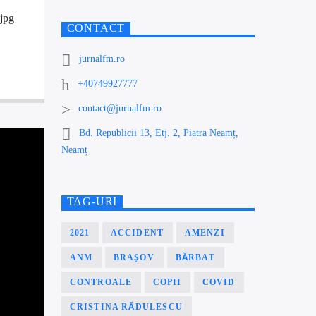
jpg
CONTACT
jurnalfm.ro
+40749927777
contact@jurnalfm.ro
Bd. Republicii 13, Etj. 2, Piatra Neamț,
Neamț
TAG-URI
2021
ACCIDENT
AMENZI
ANM
BRAȘOV
BĂRBAT
CONTROALE
COPII
COVID
CRISTINA RĂDULESCU