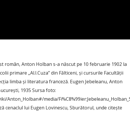
eist român, Anton Holban s-a născut pe 10 februarie 1902 la
lii primare „Al.I.Cuza” din Fălticeni, și cursurile Facultății
ecția limba și literatura franceză. Eugen Jebeleanu, Anton
București, 1935 Sursa foto:
/wiki/Anton_Holban#/media/Fi%C8%99ier:Jebeleanu_Holban_S
 cenaclul lui Eugen Lovinescu, Sburătorul, unde citește