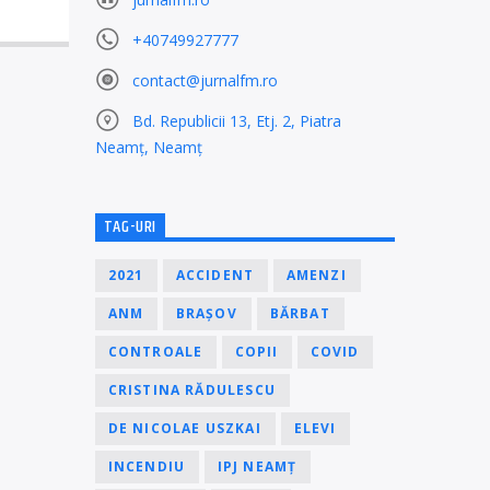
+40749927777
contact@jurnalfm.ro
Bd. Republicii 13, Etj. 2, Piatra
Neamț, Neamț
TAG-URI
2021
ACCIDENT
AMENZI
ANM
BRAȘOV
BĂRBAT
CONTROALE
COPII
COVID
CRISTINA RĂDULESCU
DE NICOLAE USZKAI
ELEVI
INCENDIU
IPJ NEAMȚ