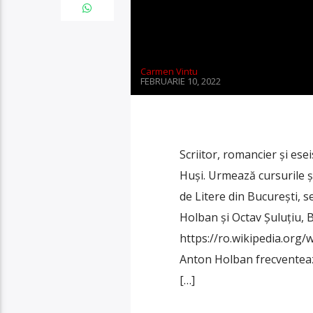
Carmen Vintu
FEBRUARIE 10, 2022
Scriitor, romancier și es
Huși. Urmează cursurile șco
de Litere din București, s
Holban și Octav Șuluțiu, 
https://ro.wikipedia.org
Anton Holban frecventează
[…]