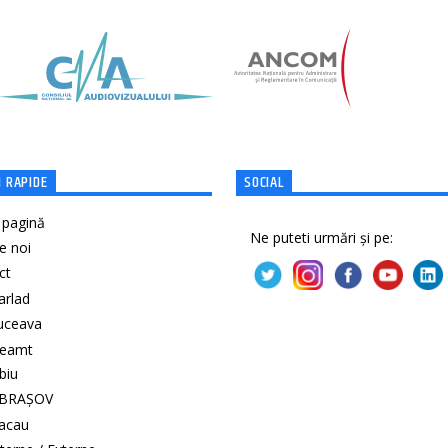
 RAPIDE
SOCIAL
 pagină
Ne puteti urmări și pe:
e noi
ct
Barlad
Suceava
Neamt
ibiu
 BRAȘOV
Bacau