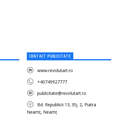
CONTACT PUBLICITATE
www.revolutart.ro
+40749927777
publicitate@revolutart.ro
Bd. Republicii 13, Etj. 2, Piatra
Neamț, Neamț