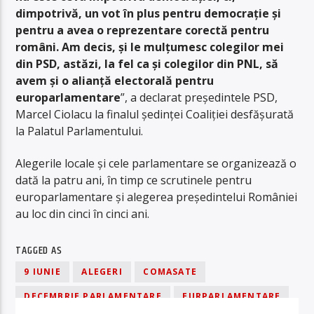
dimpotrivă, un vot în plus pentru democraţie şi
pentru a avea o reprezentare corectă pentru
români. Am decis, şi le mulţumesc colegilor mei
din PSD, astăzi, la fel ca şi colegilor din PNL, să
avem şi o alianţă electorală pentru
europarlamentare
”, a declarat președintele PSD,
Marcel Ciolacu la finalul şedinţei Coaliției desfăşurată
la Palatul Parlamentului.
Alegerile locale și cele parlamentare se organizează o
dată la patru ani, în timp ce scrutinele pentru
europarlamentare și alegerea președintelui României
au loc din cinci în cinci ani.
TAGGED AS
9 IUNIE
ALEGERI
COMASATE
DECEMBRIE PARLAMENTARE
EURPARLAMENTARE