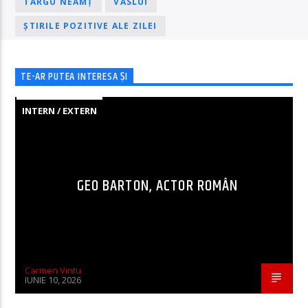
TÂRGU NEAMȚ
VASLUI
ȘTIRILE POZITIVE ALE ZILEI
TE-AR PUTEA INTERESA ȘI
INTERN / EXTERN
GEO BARTON, ACTOR ROMÂN
Carmen Vintu
IUNIE 10, 2026