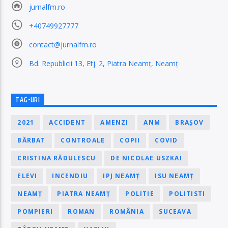
jurnalfm.ro
+40749927777
contact@jurnalfm.ro
Bd. Republicii 13, Etj. 2, Piatra Neamț, Neamț
TAG-URI
2021
ACCIDENT
AMENZI
ANM
BRAȘOV
BĂRBAT
CONTROALE
COPII
COVID
CRISTINA RĂDULESCU
DE NICOLAE USZKAI
ELEVI
INCENDIU
IPJ NEAMȚ
ISU NEAMȚ
NEAMȚ
PIATRA NEAMȚ
POLITIE
POLITISTI
POMPIERI
ROMAN
ROMÂNIA
SUCEAVA