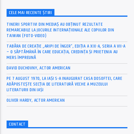
CELE MAI RECENTE ȘTIRI
TINERII SPORTIVI DIN MEDIAȘ AU OBȚINUT REZULTATE
REMARCABILE LA JOCURILE INTERNAȚIONALE ALE COPIILOR DIN
TAIWAN (FOTO-VIDEO)
TABĂRA DE CREAȚIE „ARIPI DE ÎNGER”, EDIȚIA A XIX-A, SERIA A VII-A
– O SĂPTĂMÂNĂ ÎN CARE EDUCAȚIA, CREDINȚA ȘI PRIETENIA AU
MERS ÎMPREUNĂ
DAVID DUCHOVNY, ACTOR AMERICAN
PE 7 AUGUST 1970, LA IAŞI S-A INAUGURAT CASA DOSOFTEI, CARE
ADĂPOSTEŞTE SECŢIA DE LITERATURĂ VECHE A MUZEULUI
LITERATURII DIN IAŞI
OLIVER HARDY, ACTOR AMERICAN
CONTACT