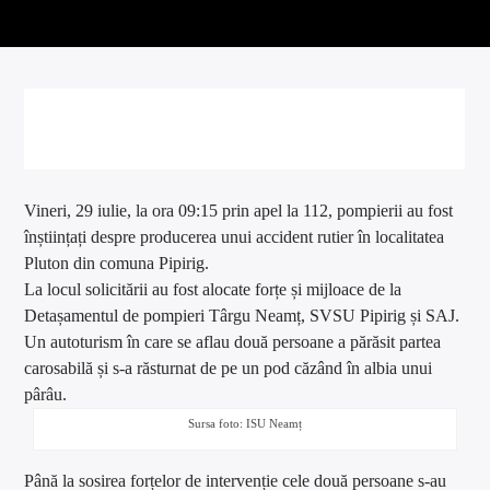
Jurnal FM
Vineri, 29 iulie, la ora 09:15 prin apel la 112, pompierii au fost
înștiințați despre producerea unui accident rutier în localitatea
Pluton din comuna Pipirig.
La locul solicitării au fost alocate forțe și mijloace de la
Detașamentul de pompieri Târgu Neamț, SVSU Pipirig și SAJ.
Un autoturism în care se aflau două persoane a părăsit partea
carosabilă și s-a răsturnat de pe un pod căzând în albia unui
pârâu.
Sursa foto: ISU Neamț
Până la sosirea forțelor de intervenție cele două persoane s-au