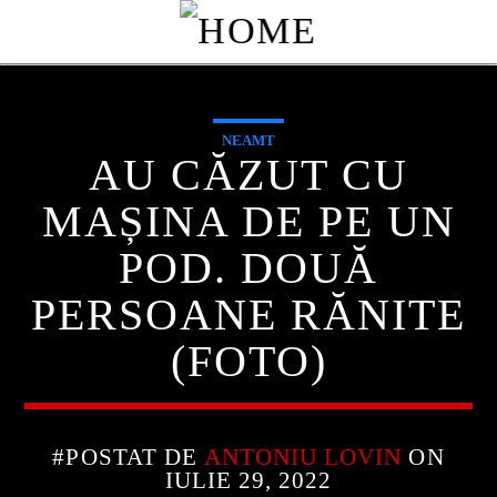
NEAMT
AU CĂZUT CU
MAȘINA DE PE UN
POD. DOUĂ
PERSOANE RĂNITE
(FOTO)
CURRENT TRACK
TITLE
#POSTAT DE
ANTONIU LOVIN
ON
IULIE 29, 2022
ARTIST