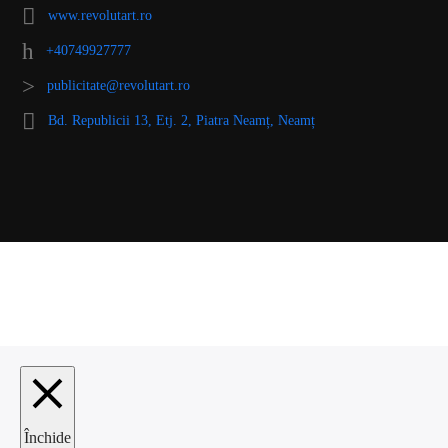
www.revolutart.ro
+40749927777
publicitate@revolutart.ro
Bd. Republicii 13, Etj. 2, Piatra Neamț, Neamț
Închide