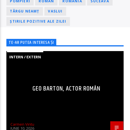
POMPIERI
ROMAN
ROMÂNIA
SUCEAVA
TÂRGU NEAMȚ
VASLUI
ȘTIRILE POZITIVE ALE ZILEI
TE-AR PUTEA INTERESA ȘI
INTERN / EXTERN
GEO BARTON, ACTOR ROMÂN
Carmen Vintu
IUNIE 10, 2026