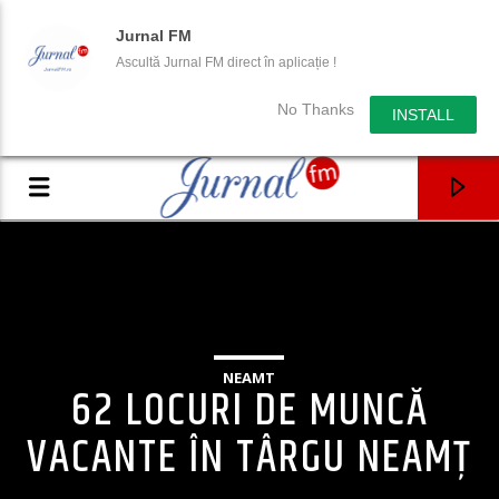
Jurnal FM
Ascultă Jurnal FM direct în aplicație !
No Thanks
INSTALL
NEAMT
62 LOCURI DE MUNCĂ
VACANTE ÎN TÂRGU NEAMȚ