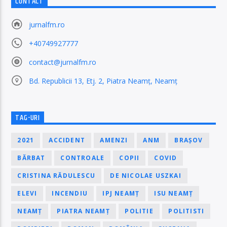
CONTACT
jurnalfm.ro
+40749927777
contact@jurnalfm.ro
Bd. Republicii 13, Etj. 2, Piatra Neamț, Neamț
TAG-URI
2021
ACCIDENT
AMENZI
ANM
BRAȘOV
BĂRBAT
CONTROALE
COPII
COVID
CRISTINA RĂDULESCU
DE NICOLAE USZKAI
ELEVI
INCENDIU
IPJ NEAMȚ
ISU NEAMȚ
NEAMȚ
PIATRA NEAMȚ
POLITIE
POLITISTI