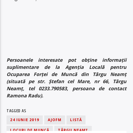
Persoanele interesate pot obține informații
suplimentare de la Agenția Locală pentru
Ocuparea Forței de Muncă din Târgu Neamț
(situată pe str. Ștefan cel Mare, nr 66, Târgu
Neamț, tel 0233.790583, persoana de contact
Ramona Radu).
TAGGED AS
24 IUNIE 2019
AJOFM
LISTĂ
LOCURI DE MUNCĂ
TÂRGU NEAMȚ