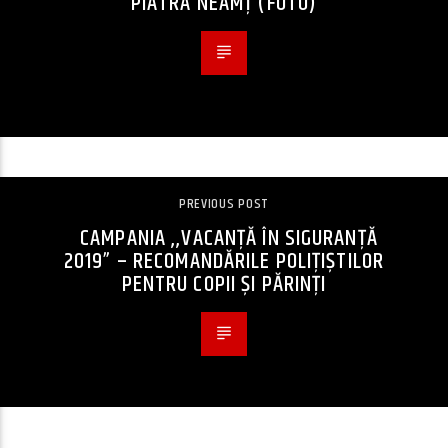
PIATRA NEAMȚ (FOTO)
PREVIOUS POST
CAMPANIA ,,VACANŢĂ ÎN SIGURANŢĂ
2019” – RECOMANDĂRILE POLIŢIŞTILOR
PENTRU COPII ŞI PĂRINŢI