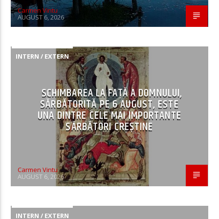
Carmen Vintu
AUGUST 6, 2026
INTERN / EXTERN
SCHIMBAREA LA FAȚĂ A DOMNULUI,
SĂRBĂTORITĂ PE 6 AUGUST, ESTE
UNA DINTRE CELE MAI IMPORTANTE
SĂRBĂTORI CREȘTINE
Carmen Vintu
AUGUST 6, 2026
INTERN / EXTERN