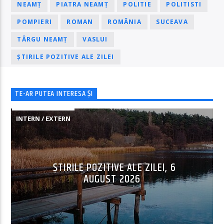
NEAMȚ
PIATRA NEAMȚ
POLITIE
POLITISTI
POMPIERI
ROMAN
ROMÂNIA
SUCEAVA
TÂRGU NEAMȚ
VASLUI
ȘTIRILE POZITIVE ALE ZILEI
TE-AR PUTEA INTERESA ȘI
INTERN / EXTERN
ȘTIRILE POZITIVE ALE ZILEI, 6
AUGUST 2026