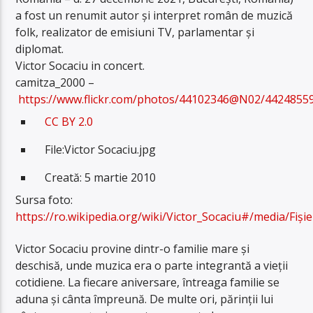
a fost un renumit autor și interpret român de muzică
folk, realizator de emisiuni TV, parlamentar și
diplomat.
Victor Socaciu in concert.
camitza_2000
–
https://www.flickr.com/photos/44102346@N02/4424855
CC BY 2.0
File:
Victor Socaciu.jpg
Creată: 5 martie 2010
Sursa foto:
https://ro.wikipedia.org/wiki/Victor_Socaciu#/media/Fișie
Victor Socaciu provine dintr-o familie mare și
deschisă, unde muzica era o parte integrantă a vieții
cotidiene. La fiecare aniversare, întreaga familie se
aduna și cânta împreună. De multe ori, părinții lui