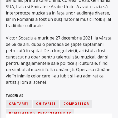
ale lumii, printre care China, Coreea, URSS, Germania,
SUA, Italia și Emiratele Arabe Unite. A avut ocazia să
interpreteze muzica sa în fața unor audiențe diverse,
iar în România a fost un susținător al muzicii folk și al
tradițiilor culturale.
Victor Socaciu a murit pe 27 decembrie 2021, la vârsta
de 68 de ani, după o perioadă de șapte săptămâni
petrecută în spital. De-a lungul vieții, artistul a fost
cunoscut nu doar pentru talentul său muzical, dar și
pentru angajamentele sale politice și culturale, fiind
un simbol al muzicii folk românești. Opera sa rămâne
vie în inimile celor care l-au iubit și l-au admirat ca
artist și om al scenei.
TAGGED AS
CÂNTĂREȚ
CHITARIST
COMPOZITOR
REALIZATOR ȘI PREZENTATOR TV