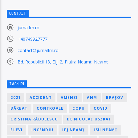
CONTACT
jurnalfm.ro
+40749927777
contact@jurnalfm.ro
Bd. Republicii 13, Etj. 2, Piatra Neamț, Neamț
TAG-URI
2021
ACCIDENT
AMENZI
ANM
BRAȘOV
BĂRBAT
CONTROALE
COPII
COVID
CRISTINA RĂDULESCU
DE NICOLAE USZKAI
ELEVI
INCENDIU
IPJ NEAMȚ
ISU NEAMȚ