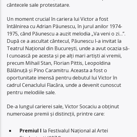
cântecele sale protestatare.
Un moment crucial în cariera lui Victor a fost
întâlnirea cu Adrian Păunescu, în jurul anilor 1974-
1975, când Păunescu a auzit melodia „Va veni o zi…”.
După ce a ascultat cântecul, Păunescu l-a invitat la
Teatrul Național din București, unde a avut ocazia să-
l cunoască pe acesta și pe alți mari artiști ai vremii,
precum Mihail Stan, Florian Pittis, Leopoldina
Bălănuță și Pino Caramitru. Aceasta a fost o
oportunitate imensă pentru debutul lui Victor în
cadrul Cenaclului Flacăra, unde a devenit cunoscut
pentru melodiile sale.
De-a lungul carierei sale, Victor Socaciu a obținut
numeroase premii și distincții, printre care:
Premiul I
la Festivalul Național al Artei