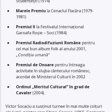
Studențești (1974)
Marele Premiu
la Cenaclul Flacăra (1979-
1981)
Premiul II
la Festivalul Internațional
Garoafa Roșie – Soci (1984)
Premiul Radiodifuziunii Române
pentru
cel mai bun album folk al anului 2001,
„Condiția umană”
Premiul de Onoare
pentru întreaga
activitate în slujba cântecului românesc,
acordat de Ministerul Culturii în 2002
Ordinul „Meritul Cultural” în grad de
Cavaler
(2004).
Victor Socaciu a susținut turnee în mai multe colțuri