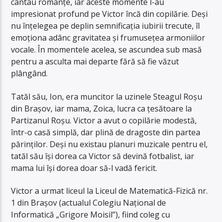
cântau romanțe, iar aceste momente l-au
impresionat profund pe Victor încă din copilărie. Deși
nu înțelegea pe deplin semnificația iubirii trecute, îl
emoționa adânc gravitatea și frumusețea armoniilor
vocale. În momentele acelea, se ascundea sub masă
pentru a asculta mai departe fără să fie văzut
plângând.
Tatăl său, Ion, era muncitor la uzinele Steagul Roșu
din Brașov, iar mama, Zoica, lucra ca țesătoare la
Partizanul Roșu. Victor a avut o copilărie modestă,
într-o casă simplă, dar plină de dragoste din partea
părinților. Deși nu existau planuri muzicale pentru el,
tatăl său își dorea ca Victor să devină fotbalist, iar
mama lui își dorea doar să-l vadă fericit.
Victor a urmat liceul la Liceul de Matematică-Fizică nr.
1 din Brașov (actualul Colegiu Național de
Informatică „Grigore Moisil”), fiind coleg cu