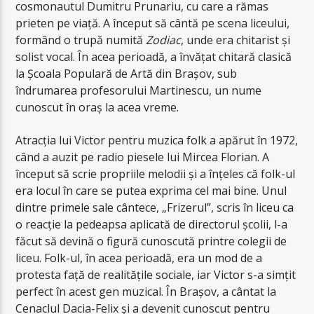
cosmonautul Dumitru Prunariu, cu care a rămas
prieten pe viață. A început să cântă pe scena liceului,
formând o trupă numită
Zodiac
, unde era chitarist și
solist vocal. În acea perioadă, a învățat chitară clasică
la Școala Populară de Artă din Brașov, sub
îndrumarea profesorului Martinescu, un nume
cunoscut în oraș la acea vreme.
Atracția lui Victor pentru muzica folk a apărut în 1972,
când a auzit pe radio piesele lui Mircea Florian. A
început să scrie propriile melodii și a înțeles că folk-ul
era locul în care se putea exprima cel mai bine. Unul
dintre primele sale cântece, „Frizerul”, scris în liceu ca
o reacție la pedeapsa aplicată de directorul școlii, l-a
făcut să devină o figură cunoscută printre colegii de
liceu. Folk-ul, în acea perioadă, era un mod de a
protesta față de realitățile sociale, iar Victor s-a simțit
perfect în acest gen muzical. În Brașov, a cântat la
Cenaclul Dacia-Felix și a devenit cunoscut pentru