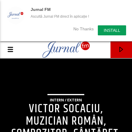
Jurnal FM
Ascultă Jurnal FM direct în aplicație !
No Thanks
INSTALL
INTERN / EXTERN
VICTOR SOCACIU,
MUZICIAN ROMÂN,