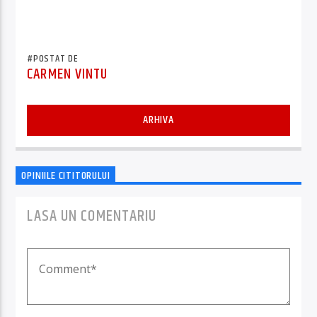
REALIZATOR ȘI PREZENTATOR TV: MUZICIAN
VICTOR SOCACIU: MUZICIAN
#POSTAT DE
CARMEN VINTU
ARHIVA
OPINIILE CITITORULUI
LASA UN COMENTARIU