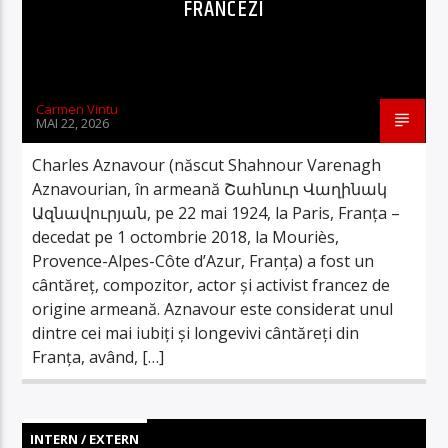
FRANCEZI
Carmen Vintu
MAI 22, 2026
Charles Aznavour (născut Shahnour Varenagh
Aznavourian, în armeană Շահնուր Վաղինակ
Ազնավուրյան, pe 22 mai 1924, la Paris, Franța –
decedat pe 1 octombrie 2018, la Mouriès,
Provence-Alpes-Côte d’Azur, Franța) a fost un
cântăreț, compozitor, actor și activist francez de
origine armeană. Aznavour este considerat unul
dintre cei mai iubiți și longevivi cântăreți din
Franța, având, […]
INTERN / EXTERN