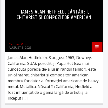
JAMES ALAN HETFIELD, CÂNTĂREȚ,
CHITARIST ȘI COMPOZITOR AMERICAN
Carmen Vintu
AUGUST 3, 2025
James Alan Hetfield (n. 3 august 1963, Downey,
California, SUA), poreclit și Papa Het (cea mai
cunoscută poreclă de-a lui în rândul fanilor), este
un cântăreț, chitarist și compozitor american,
membru fondator al formației americane de heavy
metal, Metallica. Născut în California, Hetfield a
fost influențat de o gamă largă de artiști și a
început […]