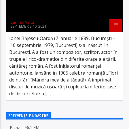
Carmen Vintu
SEPTEMBRIE 10, 2021
Ionel Băjescu-Oardă (7 ianuarie 1889, București –
10 septembrie 1979, București) s-a născut în
București. A a fost un compozitor, scriitor, actor în
trupele lirico-dramatice din diferite orașe ale țării,
cântăreț român. A fost inițiatorul romanței
autohtone, lansând în 1905 celebra romanță „Flori
de nufăr” (Mândra mea de altădată). A imprimat
discuri de muzică ușoară și cuplete la diferite case
de discuri. Sursa […]
FRECVENȚELE NOASTRE
– Bicaz – 96.1 FM