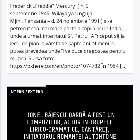
Frederick „Freddie” Mercury ( n. 5
septembrie 1946, Wilaya ya Unguja
Mjini, Tanzania – d. 24 noiembrie 1991 ) și-a
petrecut cea mai mare parte a copilăriei în India,
unde a urmat internatul Sf. Petru. A început să ia
lecții de pian la vârsta de șapte ani. Nimeni nu
putea prevedea unde îl va duce dragostea pentru
muzică. Sursa foto:
https://pxhere.com/en/photo/1074782 În 1964 […]
INTERN / EXTERN
IONEL BĂJESCU-OARDĂ A FOST UN
COMPOZITOR, ACTOR ÎN TRUPELE
LIRICO-DRAMATICE, CÂNTĂREȚ,
INIȚIATORUL ROMANȚEI AUTOHTONE