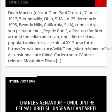
IUNIE 7, 2026
Dean Martin, (născut Dino Paul Crocetti; 7 iunie
1917, Steubenville, Ohio, SUA – d. 25 decembrie
1995, Beverly Hills, California, SUA), cunoscut și
sub pseudonimul „Regele Cool”, a fost un cântăreț,
actor și comedian american, unul dintre cei mai
populari animatori ai secolului XX. Sursa foto:
https://en.wikipedia.org/wiki/Dean_Martin#/media/Fil
Ascensiunea spre faimă: Cariera solo: Cântece
celebre: Moștenire: Dean […]
INTERN / EXTERN
CHARLES AZNAVOUR – UNUL DINTRE
CEI MAI IUBIȚI ȘI LONGEVIVI CÂNTĂREȚI