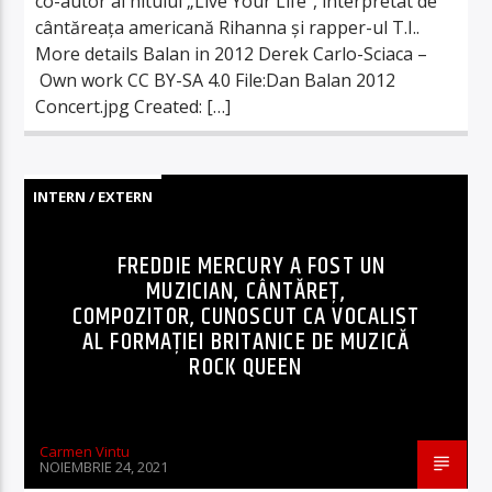
co-autor al hitului „Live Your Life”, interpretat de
cântăreața americană Rihanna și rapper-ul T.I..
More details Balan in 2012 Derek Carlo-Sciaca –
Own work CC BY-SA 4.0 File:Dan Balan 2012
Concert.jpg Created: […]
INTERN / EXTERN
FREDDIE MERCURY A FOST UN
MUZICIAN, CÂNTĂREȚ,
COMPOZITOR, CUNOSCUT CA VOCALIST
AL FORMAȚIEI BRITANICE DE MUZICĂ
ROCK QUEEN
Carmen Vintu
NOIEMBRIE 24, 2021