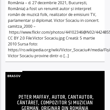
România – d. 27 decembrie 2021, București,
România) a fost un renumit autor și interpret
român de muzică folk, realizator de emisiuni TV,
parlamentar și diplomat. Victor Socaciu in concert.
camitza_2000 –
https://www.flickr.com/photos/44102346@N02/442485
CC BY 2.0 File:Victor Socaciu.jpg Creată: 5 martie
2010 Sursa foto:
https://ro.wikipedia.org/wiki/Victor_Socaciu#/media/Fiși
Victor Socaciu provine dintr-o […]
BRASOV
PETER MAFFAY, AUTOR, CANTAUTOR,
CÂNTĂREȚ, COMPOZITOR ȘI MUZICIAN
GERMAN, ORIGINAR DIN ROMÂNIA