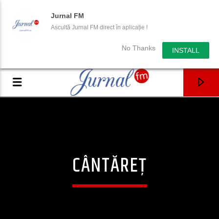
Jurnal FM
Ascultă Jurnal FM direct în aplicație !
No Thanks
INSTALL
CÂNTĂREȚ