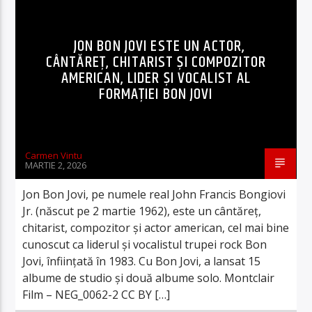
JON BON JOVI ESTE UN ACTOR,
CÂNTĂREȚ, CHITARIST ȘI COMPOZITOR
AMERICAN, LIDER ȘI VOCALIST AL
FORMAȚIEI BON JOVI
Carmen Vintu
MARTIE 2, 2026
Jon Bon Jovi, pe numele real John Francis Bongiovi
Jr. (născut pe 2 martie 1962), este un cântăreț,
chitarist, compozitor și actor american, cel mai bine
cunoscut ca liderul și vocalistul trupei rock Bon
Jovi, înființată în 1983. Cu Bon Jovi, a lansat 15
albume de studio și două albume solo. Montclair
Film – NEG_0062-2 CC BY […]