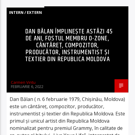
INTERN / EXTERN
DAN BĂLAN ÎMPLINEȘTE ASTĂZI 45
DE ANI, FOSTUL MEMBRU O-ZONE,
CÂNTĂREȚ, COMPOZITOR,
PRODUCĂTOR, INSTRUMENTIST ȘI
TEXTIER DIN REPUBLICA MOLDOVA
Carmen Vintu
FEBRUARIE 6, 2022
Dan Bălan ( n. 6 februarie 1979, Chișinău, Moldova)
este un cântăreț, compozitor, producător,
instrumentist și textier din Republica Moldova. Este
primul și unicul artist din Republica Moldova
nominalizat pentru premiul Grammy, în calitate de