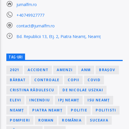
jurnalfm.ro
+40749927777
contact@jurnalfm.ro
Bd. Republicii 13, Etj. 2, Piatra Neamț, Neamț
TAG-URI
2021
ACCIDENT
AMENZI
ANM
BRAȘOV
BĂRBAT
CONTROALE
COPII
COVID
CRISTINA RĂDULESCU
DE NICOLAE USZKAI
ELEVI
INCENDIU
IPJ NEAMȚ
ISU NEAMȚ
NEAMȚ
PIATRA NEAMȚ
POLITIE
POLITISTI
POMPIERI
ROMAN
ROMÂNIA
SUCEAVA