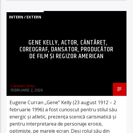
INTERN / EXTERN
GENE KELLY, ACTOR, CÂNTĂREȚ,
COREOGRAF, DANSATOR, PRODUCĂTOR
DE FILM ȘI REGIZOR AMERICAN
Carmen Vintu
FEBRUARIE 2, 2026
Eugene Curran „Gene” Kelly (23 august 1912 – 2
februarie 1996) a fost cunoscut pentru stilul său
energic și atletic, prezența scenică carismatică și
pentru interpretarea de personaje eroice,
optimiste, pe marele ecran. Deși rolul său din