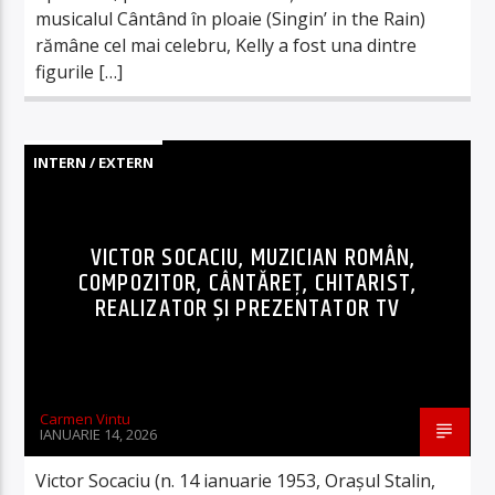
musicalul Cântând în ploaie (Singin’ in the Rain)
rămâne cel mai celebru, Kelly a fost una dintre
figurile […]
INTERN / EXTERN
VICTOR SOCACIU, MUZICIAN ROMÂN,
COMPOZITOR, CÂNTĂREȚ, CHITARIST,
REALIZATOR ȘI PREZENTATOR TV
Carmen Vintu
IANUARIE 14, 2026
Victor Socaciu (n. 14 ianuarie 1953, Orașul Stalin,