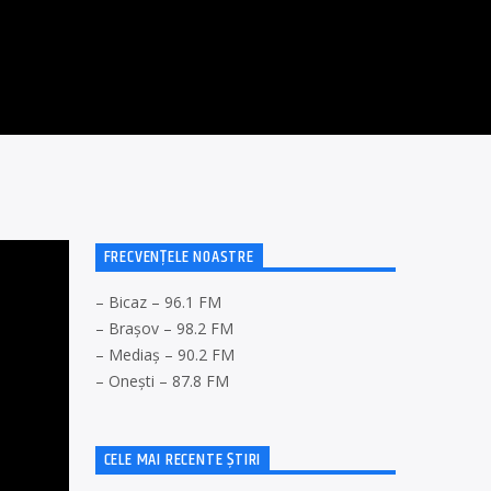
FRECVENȚELE NOASTRE
– Bicaz – 96.1 FM
– Brașov – 98.2 FM
– Mediaș – 90.2 FM
– Onești – 87.8 FM
CELE MAI RECENTE ȘTIRI