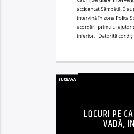
Caz în derulare! Interven
accidentat Sâmbătă, 3 aug
intervină în zona Polița 
acordării primului ajutor
inferior. Datorită condiți
SUCEAVA
LOCURI PE CA
VADĂ, Î