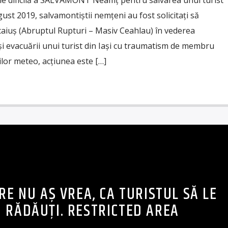
ție dificilă a SALVAMONT Neamț pentru salvarea unui turist
ust 2019, salvamontiștii nemțeni au fost solicitați să
Scaiuș (Abruptul Rupturi – Masiv Ceahlau) în vederea
 și evacuării unui turist din Iași cu traumatism de membru
ilor meteo, acțiunea este […]
RE NU AȘ VREA, CA TURISTUL SĂ LE
N RĂDĂUȚI. RESTRICTED AREA