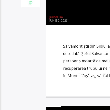
Jurnal Fm
IUNIE 5, 2023
Salvamontiștii din Sibiu,
decedată. Șeful Salvamont
persoană moartă de mai m
recuperarea trupului neins
în Munţii Făgăraş, vârful 