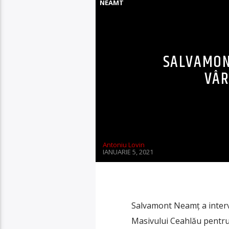
NEAMT
SALVAMON
VÂR
Antoniu Lovin
IANUARIE 5, 2021
Salvamont Neamț a interv
Masivului Ceahlău pentru 