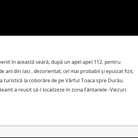
nit în această seară, după un apel apel 112, pentru
e ani din Iasi , dezorientat, cel mai probabil și epuizat fizic.
 turistică la coborâre de pe Vârful Toaca spre Durău.
amt a reusit să-l localizeze în zona Fântanele -Viezuri.