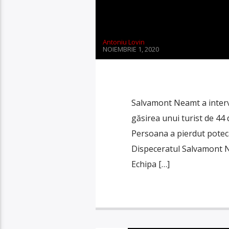
Antoniu Lovin
NOIEMBRIE 1, 2020
Salvamont Neamt a interve
găsirea unui turist de 44 d
Persoana a pierdut poteca
Dispeceratul Salvamont Ne
Echipa […]