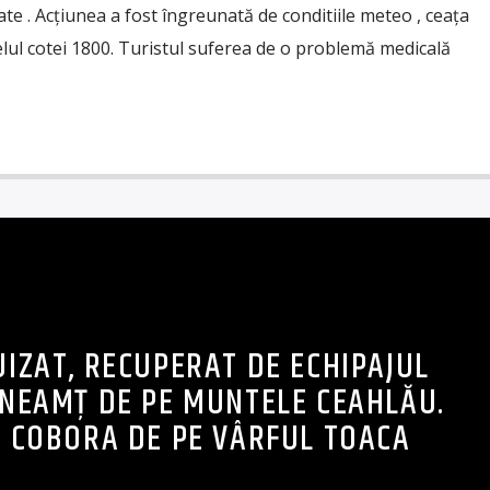
e . Acțiunea a fost îngreunată de conditiile meteo , ceața
velul cotei 1800. Turistul suferea de o problemă medicală
UIZAT, RECUPERAT DE ECHIPAJUL
NEAMȚ DE PE MUNTELE CEAHLĂU.
 COBORA DE PE VÂRFUL TOACA