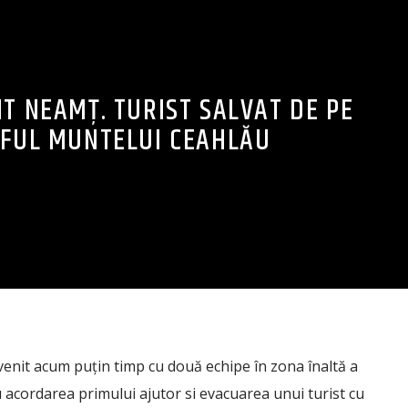
T NEAMȚ. TURIST SALVAT DE PE
FUL MUNTELUI CEAHLĂU
enit acum puțin timp cu două echipe în zona înaltă a
acordarea primului ajutor si evacuarea unui turist cu