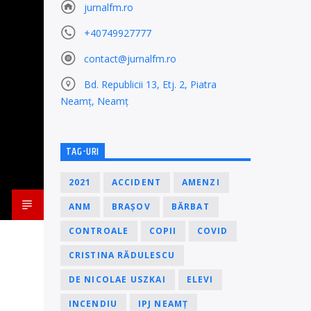
jurnalfm.ro
+40749927777
contact@jurnalfm.ro
Bd. Republicii 13, Etj. 2, Piatra
Neamț, Neamț
TAG-URI
2021
ACCIDENT
AMENZI
ANM
BRAȘOV
BĂRBAT
CONTROALE
COPII
COVID
CRISTINA RĂDULESCU
DE NICOLAE USZKAI
ELEVI
INCENDIU
IPJ NEAMȚ