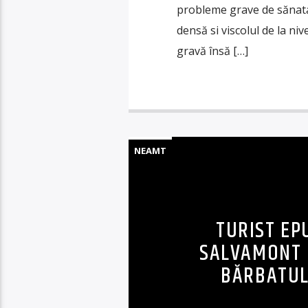
probleme grave de sănatat
densă si viscolul de la ni
gravă însă […]
NEAMT
TURIST EP
SALVAMONT 
BĂRBATUL