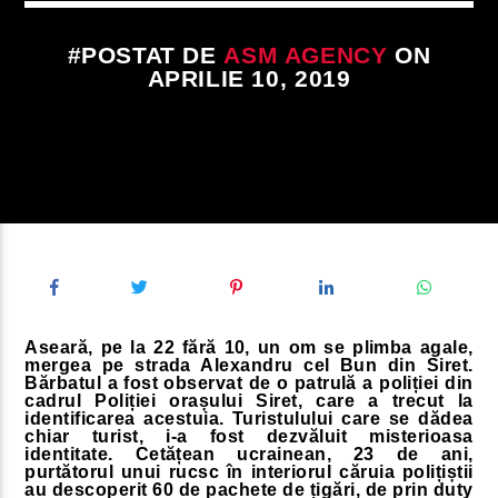
#POSTAT DE
ASM AGENCY
ON
APRILIE 10, 2019
Aseară, pe la 22 fără 10, un om se plimba agale,
mergea pe strada Alexandru cel Bun din Siret.
Bărbatul a fost observat de o patrulă a poliției din
cadrul Poliției orașului Siret, care a trecut la
identificarea acestuia. Turistulului care se dădea
chiar turist, i-a fost dezvăluit misterioasa
identitate. Cetățean ucrainean, 23 de ani,
purtătorul unui rucsc în interiorul căruia polițiștii
au descoperit 60 de pachete de țigări, de prin duty