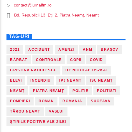
contact@jurnalfm.ro
Bd. Republicii 13, Etj. 2, Piatra Neamț, Neamț
TAG-URI
2021
ACCIDENT
AMENZI
ANM
BRAȘOV
BĂRBAT
CONTROALE
COPII
COVID
CRISTINA RĂDULESCU
DE NICOLAE USZKAI
ELEVI
INCENDIU
IPJ NEAMȚ
ISU NEAMȚ
NEAMȚ
PIATRA NEAMȚ
POLITIE
POLITISTI
POMPIERI
ROMAN
ROMÂNIA
SUCEAVA
TÂRGU NEAMȚ
VASLUI
ȘTIRILE POZITIVE ALE ZILEI