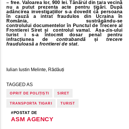
– free. Valoarea lor, 900 lei. Tânărul din țara vecină
nu a putut prezenta acte pentru țigări. După
adâncirea investigațiilor s-a dovedit că persoana
în cauză a intrat fraudulos din Ucraina în
România, sustrăgându-se
controlului documentelor în Punctul de Trecere al
Frontierei Siret și controlul vamal. Așa-zis-ului
turist i s-a întocmit dosar penal pentru
infracțiunea de
contrabandă
și
trecere
frauduloasă a frontierei de stat
.
Iulian Iustin Melinte, Rădăuți
TAGGED AS
OPRIT DE POLIȚIȘTI
SIRET
TRANSPORTA TIGARI
TURIST
#POSTAT DE
ASM AGENCY