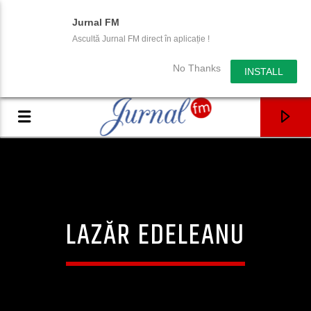
Jurnal FM
Ascultă Jurnal FM direct în aplicație !
No Thanks
INSTALL
LAZĂR EDELEANU