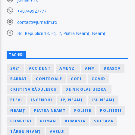
+40749927777
contact@jurnalfm.ro
Bd. Republicii 13, Etj. 2, Piatra Neamț, Neamț
TAG-URI
2021
ACCIDENT
AMENZI
ANM
BRAȘOV
BĂRBAT
CONTROALE
COPII
COVID
CRISTINA RĂDULESCU
DE NICOLAE USZKAI
ELEVI
INCENDIU
IPJ NEAMȚ
ISU NEAMȚ
NEAMȚ
PIATRA NEAMȚ
POLITIE
POLITISTI
POMPIERI
ROMAN
ROMÂNIA
SUCEAVA
TÂRGU NEAMȚ
VASLUI