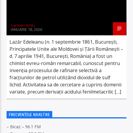
Carmen Vintu
IANUARIE 18, 2026
Lazăr Edeleanu (n. 1 septembrie 1861, București,
Principatele Unite ale Moldovei și Țării Românești –
d. 7 aprilie 1941, București, România) a fost un
chimist evreu-român remarcabil, cunoscut pentru
invenția procesului de rafinare selectivă a
fracțiunilor de petrol utilizând dioxidul de sulf
lichid. Activitatea sa de cercetare a cuprins domenii
variate, precum derivații acidului fenilmetacrilic […]
FRECVENȚELE NOASTRE
– Bicaz – 96.1 FM