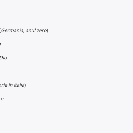
(
Germania, anul zero
)
o
 Dio
rie în Italia
)
re