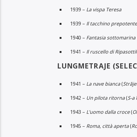
1939 –
La vispa Teresa
1939 –
Il tacchino prepotent
1940 –
Fantasia sottomarina
1941 –
Il ruscello di Ripasotti
LUNGMETRAJE (SELEC
1941 –
La nave bianca
(
Străje
1942 –
Un pilota ritorna
(
S-a 
1943 –
L’uomo dalla croce
(
O
1945 –
Roma, città aperta
(
Ro