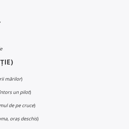
e
le
ȚIE)
rii mărilor
)
întors un pilot
)
mul de pe cruce
)
ma, oraș deschis
)