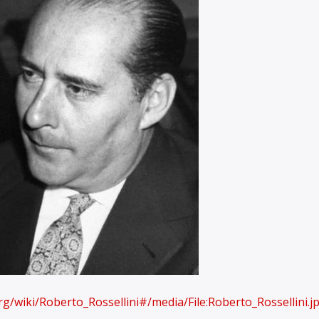
org/wiki/Roberto_Rossellini#/media/File:Roberto_Rossellini.j