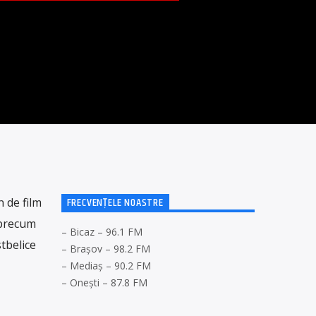
FRECVENȚELE NOASTRE
n de film
 precum
– Bicaz – 96.1 FM
tbelice
– Brașov – 98.2 FM
– Mediaș – 90.2 FM
– Onești – 87.8 FM