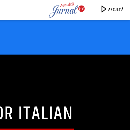
ASCULTĂ
Jurnal FM
OR ITALIAN