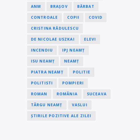
ANM
BRAȘOV
BĂRBAT
CONTROALE
COPII
COVID
CRISTINA RĂDULESCU
DE NICOLAE USZKAI
ELEVI
INCENDIU
IPJ NEAMȚ
ISU NEAMȚ
NEAMȚ
PIATRA NEAMȚ
POLITIE
POLITISTI
POMPIERI
ROMAN
ROMÂNIA
SUCEAVA
TÂRGU NEAMȚ
VASLUI
ȘTIRILE POZITIVE ALE ZILEI