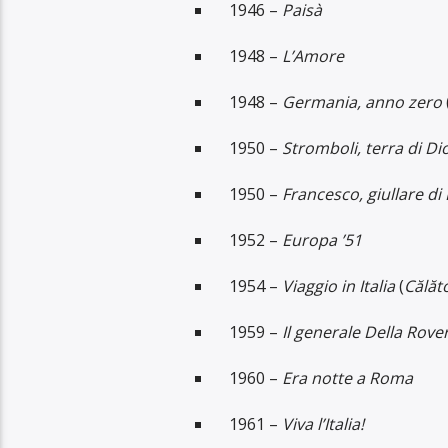
1946 –
Paisà
1948 –
L’Amore
1948 –
Germania, anno zero
1950 –
Stromboli, terra di Di
1950 –
Francesco, giullare di
1952 –
Europa ’51
1954 –
Viaggio in Italia
(
Călăto
1959 –
Il generale Della Rove
1960 –
Era notte a Roma
1961 –
Viva l’Italia!