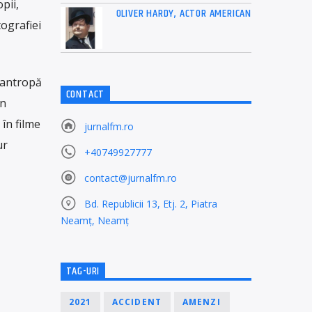
pii,
OLIVER HARDY, ACTOR AMERICAN
ografiei
ilantropă
CONTACT
in
în filme
jurnalfm.ro
ur
+40749927777
contact@jurnalfm.ro
Bd. Republicii 13, Etj. 2, Piatra
Neamț, Neamț
TAG-URI
2021
ACCIDENT
AMENZI