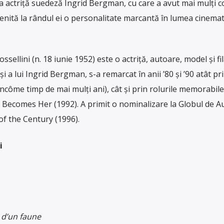
ra actriță suedeză Ingrid Bergman, cu care a avut mai mulți co
evenită la rândul ei o personalitate marcantă în lumea cinemat
ssellini (n. 18 iunie 1952) este o actriță, autoare, model și f
 și a lui Ingrid Bergman, s-a remarcat în anii ’80 și ’90 atât pr
ncôme timp de mai mulți ani), cât și prin rolurile memorabile 
 Becomes Her (1992). A primit o nominalizare la Globul de A
of the Century (1996).
i
 d’un faune