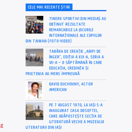
CELE MAI RECENTE ȘTIRI
TINERII SPORTIVI DIN MEDIAȘ AU
OBȚINUT REZULTATE
REMARCABILE LA JOCURILE
INTERNAȚIONALE ALE COPIILOR
DIN TAIWAN (FOTO-VIDEO)
TABĂRA DE CREAȚIE „ARIPI DE
ÎNGER”, EDIȚIA A XIX-A, SERIA A
VII-A – O SĂPTĂMÂNĂ ÎN CARE
EDUCAȚIA, CREDINȚA ȘI
PRIETENIA AU MERS ÎMPREUNĂ
DAVID DUCHOVNY, ACTOR
AMERICAN
PE 7 AUGUST 1970, LA IAŞI S-A
INAUGURAT CASA DOSOFTEI,
CARE ADĂPOSTEŞTE SECŢIA DE
LITERATURĂ VECHE A MUZEULUI
pg
LITERATURII DIN IAŞI