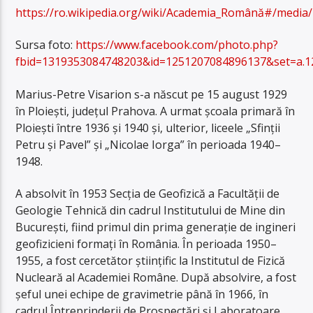
https://ro.wikipedia.org/wiki/Academia_Română#/media
Sursa foto:
https://www.facebook.com/photo.php?
fbid=1319353084748203&id=1251207084896137&set=a.1
Marius-Petre Visarion s-a născut pe 15 august 1929
în Ploiești, județul Prahova. A urmat școala primară în
Ploiești între 1936 și 1940 și, ulterior, liceele „Sfinții
Petru și Pavel” și „Nicolae Iorga” în perioada 1940–
1948.
A absolvit în 1953 Secția de Geofizică a Facultății de
Geologie Tehnică din cadrul Institutului de Mine din
București, fiind primul din prima generație de ingineri
geofizicieni formați în România. În perioada 1950–
1955, a fost cercetător științific la Institutul de Fizică
Nucleară al Academiei Române. După absolvire, a fost
șeful unei echipe de gravimetrie până în 1966, în
cadrul Întreprinderii de Prospectări și Laboratoare