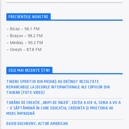
FRECVENȚELE NOASTRE
– Bicaz – 96.1 FM
– Brașov – 98.2 FM
– Mediaș – 90.2 FM
– Onești – 87.8 FM
CELE MAI RECENTE ȘTIRI
TINERII SPORTIVI DIN MEDIAȘ AU OBȚINUT REZULTATE
REMARCABILE LA JOCURILE INTERNAȚIONALE ALE COPIILOR DIN
TAIWAN (FOTO-VIDEO)
TABĂRA DE CREAȚIE „ARIPI DE ÎNGER”, EDIȚIA A XIX-A, SERIA A VII-A
– O SĂPTĂMÂNĂ ÎN CARE EDUCAȚIA, CREDINȚA ȘI PRIETENIA AU
MERS ÎMPREUNĂ
DAVID DUCHOVNY, ACTOR AMERICAN