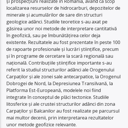
și prospecțiuni realizate în România, având ca scop
localizarea resurselor de hidrocarburi, depozitelor de
minerale și acumulărilor de sare din structuri
geologice adânci. Studiile teoretice s-au axat pe
găsirea unor noi metode de interpretare cantitativă
în geofizică, sau pe îmbunătățirea celor deja
existente. Rezultatele au fost prezentate în peste 100
de rapoarte profesionale și lucrări științifice, precum
și în programe de cercetare la scară regională sau
națională. Contribuțiile științifice importante s-au
referit la studiul structurilor adânci ale Orogenului
Carpaților și ale zonei sale antecarpatice, la Orogenul
Dobrogei de Nord, la Depresiunea Transilvană, la
Platforma Est-Europeană, modelele noi fiind
integrate în conceptul de plăci tectonice. Studiile
litosferice și ale crustei structurilor adânci din zona
Carpaților și Balcanilor au fost realizate pe parcursul
mai multor decenii, prin interpretarea rezultatelor
unor metode geofizice relevante.