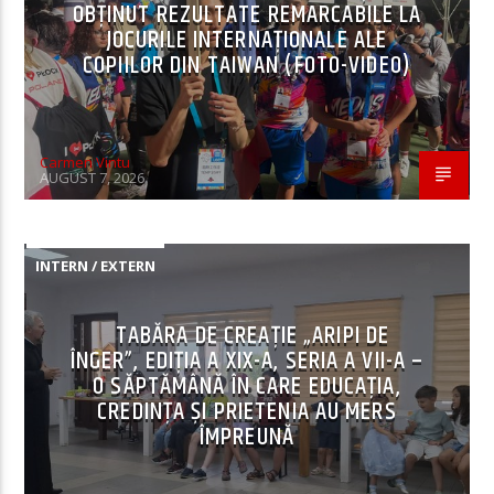
OBȚINUT REZULTATE REMARCABILE LA
JOCURILE INTERNAȚIONALE ALE
COPIILOR DIN TAIWAN (FOTO-VIDEO)
Carmen Vintu
AUGUST 7, 2026
INTERN / EXTERN
TABĂRA DE CREAȚIE „ARIPI DE
ÎNGER”, EDIȚIA A XIX-A, SERIA A VII-A –
O SĂPTĂMÂNĂ ÎN CARE EDUCAȚIA,
CREDINȚA ȘI PRIETENIA AU MERS
ÎMPREUNĂ