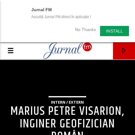
Jurnal FM
Ascultă Jurnal FM direct în aplicație !
No Thanks
INSTALL
INTERN / EXTERN
MARIUS PETRE VISARION,
INGINER GEOFIZICIAN