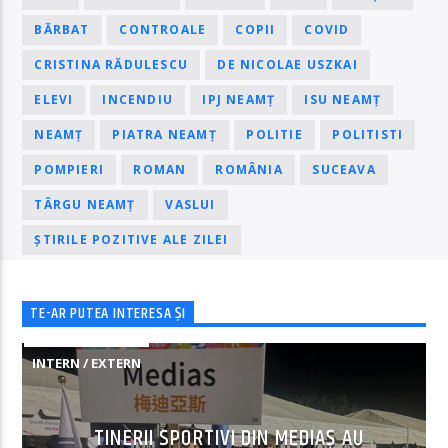
BĂRBAT
CONTROALE
COPII
COVID
CRISTINA RĂDULESCU
DE NICOLAE USZKAI
ELEVI
INCENDIU
IPJ NEAMȚ
ISU NEAMȚ
NEAMȚ
PIATRA NEAMȚ
POLITIE
POLITISTI
POMPIERI
ROMAN
ROMÂNIA
SUCEAVA
TÂRGU NEAMȚ
VASLUI
ȘTIRILE POZITIVE ALE ZILEI
TE-AR PUTEA INTERESA ȘI
INTERN / EXTERN
TINERII SPORTIVI DIN MEDIAȘ AU