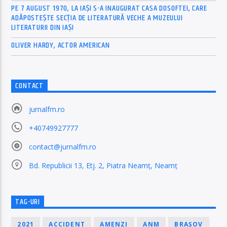
PE 7 AUGUST 1970, LA IAŞI S-A INAUGURAT CASA DOSOFTEI, CARE
ADĂPOSTEŞTE SECŢIA DE LITERATURĂ VECHE A MUZEULUI
LITERATURII DIN IAŞI
OLIVER HARDY, ACTOR AMERICAN
CONTACT
jurnalfm.ro
+40749927777
contact@jurnalfm.ro
Bd. Republicii 13, Etj. 2, Piatra Neamț, Neamț
TAG-URI
2021
ACCIDENT
AMENZI
ANM
BRAȘOV