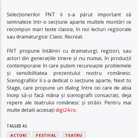
Selecționerilor FNT li s-a părut important să
semnaleze într-o secțiune aparte multele montări ce
recompun mari texte clasice, în noi lecturi regizorale
sau dramaturgice:
Clasic. Recreat.
FNT propune întâlniri cu dramaturgi, regizori, sau
actori din generațiile tinere și nu numai, în producții
contemporane în care putem recunoaște problemele
și sensibilitatea prezentului nostru românesc.
Scenografilor li s-a dedicat o secțiune aparte,
Next to
Stage
, care propune un dialog între cei care de abia
încep să-și facă mâna și scenografii consacrați, deja
repere ale teatrului românesc și str
ă
in.
Pentru mai
multe detalii accesați
digi24.ro.
TAGGED AS
ACTORI
FESTIVAL
TEATRU