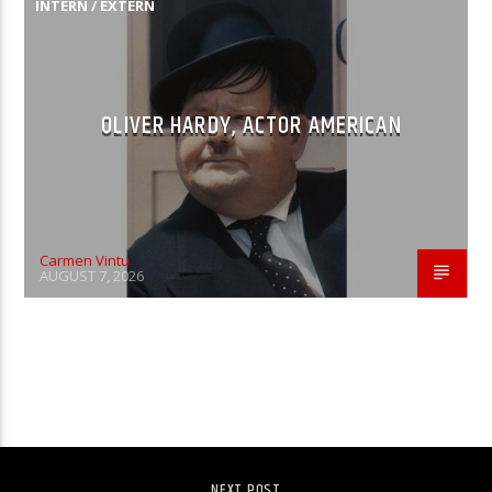
INTERN / EXTERN
OLIVER HARDY, ACTOR AMERICAN
Carmen Vintu
AUGUST 7, 2026
CONTINUE READING
NEXT POST