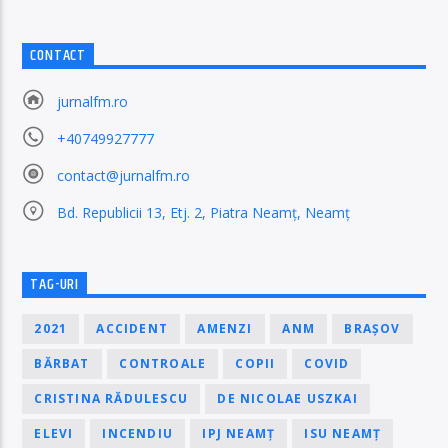
CONTACT
jurnalfm.ro
+40749927777
contact@jurnalfm.ro
Bd. Republicii 13, Etj. 2, Piatra Neamț, Neamț
TAG-URI
2021
ACCIDENT
AMENZI
ANM
BRAȘOV
BĂRBAT
CONTROALE
COPII
COVID
CRISTINA RĂDULESCU
DE NICOLAE USZKAI
ELEVI
INCENDIU
IPJ NEAMȚ
ISU NEAMȚ