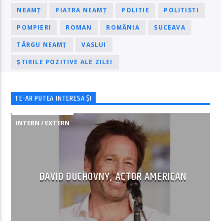
NEAMȚ
PIATRA NEAMȚ
POLITIE
POLITISTI
POMPIERI
ROMAN
ROMÂNIA
SUCEAVA
TÂRGU NEAMȚ
VASLUI
ȘTIRILE POZITIVE ALE ZILEI
TE-AR PUTEA INTERESA ȘI
INTERN / EXTERN
DAVID DUCHOVNY, ACTOR AMERICAN