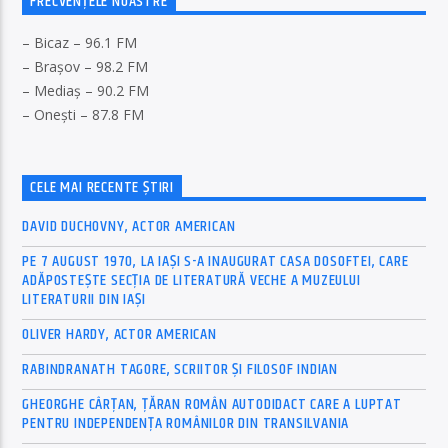
FRECVENȚELE NOASTRE
– Bicaz – 96.1 FM
– Brașov – 98.2 FM
– Mediaș – 90.2 FM
– Onești – 87.8 FM
CELE MAI RECENTE ȘTIRI
DAVID DUCHOVNY, ACTOR AMERICAN
PE 7 AUGUST 1970, LA IAŞI S-A INAUGURAT CASA DOSOFTEI, CARE
ADĂPOSTEŞTE SECŢIA DE LITERATURĂ VECHE A MUZEULUI
LITERATURII DIN IAŞI
OLIVER HARDY, ACTOR AMERICAN
RABINDRANATH TAGORE, SCRIITOR ȘI FILOSOF INDIAN
GHEORGHE CÂRȚAN, ŢĂRAN ROMÂN AUTODIDACT CARE A LUPTAT
PENTRU INDEPENDENȚA ROMÂNILOR DIN TRANSILVANIA