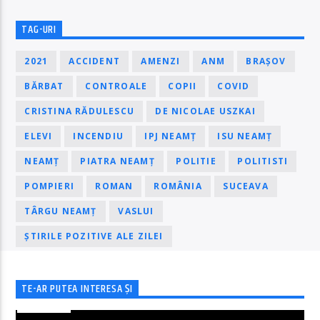
TAG-URI
2021
ACCIDENT
AMENZI
ANM
BRAȘOV
BĂRBAT
CONTROALE
COPII
COVID
CRISTINA RĂDULESCU
DE NICOLAE USZKAI
ELEVI
INCENDIU
IPJ NEAMȚ
ISU NEAMȚ
NEAMȚ
PIATRA NEAMȚ
POLITIE
POLITISTI
POMPIERI
ROMAN
ROMÂNIA
SUCEAVA
TÂRGU NEAMȚ
VASLUI
ȘTIRILE POZITIVE ALE ZILEI
TE-AR PUTEA INTERESA ȘI