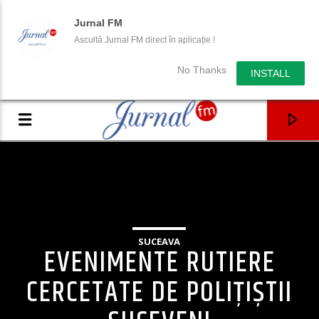
Jurnal FM
Ascultă Jurnal FM direct în aplicație !
No Thanks
INSTALL
SUCEAVA
EVENIMENTE RUTIERE
CERCETATE DE POLIŢIȘTII