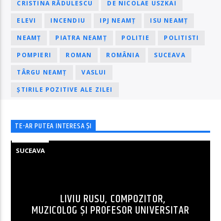
CRISTINA RĂDULESCU
DE NICOLAE USZKAI
ELEVI
INCENDIU
IPJ NEAMȚ
ISU NEAMȚ
NEAMȚ
PIATRA NEAMȚ
POLITIE
POLITISTI
POMPIERI
ROMAN
ROMÂNIA
SUCEAVA
TÂRGU NEAMȚ
VASLUI
ȘTIRILE POZITIVE ALE ZILEI
TE-AR PUTEA INTERESA ȘI
SUCEAVA
LIVIU RUSU, COMPOZITOR,
MUZICOLOG ȘI PROFESOR UNIVERSITAR