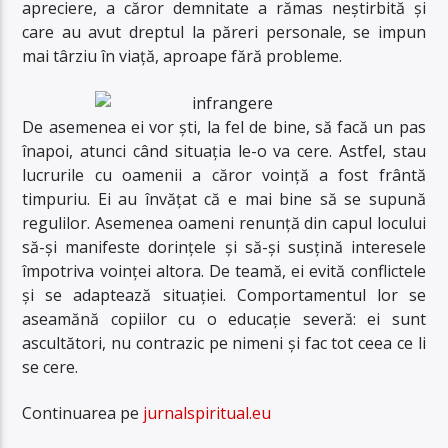
apreciere, a căror demnitate a rămas neștirbită și
care au avut dreptul la păreri personale, se impun
mai târziu în viață, aproape fără probleme.
De asemenea ei vor ști, la fel de bine, să facă un pas
înapoi, atunci când situația le-o va cere. Astfel, stau
lucrurile cu oamenii a căror voință a fost frântă
timpuriu. Ei au învățat că e mai bine să se supună
regulilor. Asemenea oameni renunță din capul locului
să-și manifeste dorințele și să-și susțină interesele
împotriva voinței altora. De teamă, ei evită conflictele
și se adaptează situației. Comportamentul lor se
aseamănă copiilor cu o educație severă: ei sunt
ascultători, nu contrazic pe nimeni și fac tot ceea ce li
se cere.
Continuarea pe
jurnalspiritual.eu