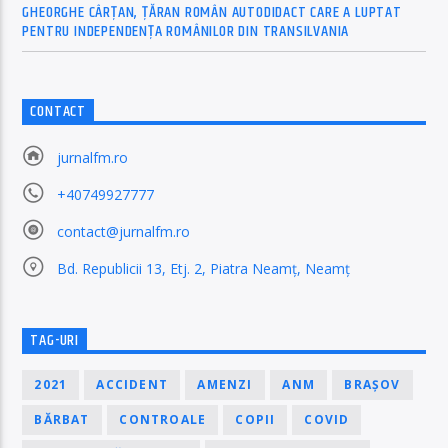
GHEORGHE CÂRȚAN, ŢĂRAN ROMÂN AUTODIDACT CARE A LUPTAT
PENTRU INDEPENDENȚA ROMÂNILOR DIN TRANSILVANIA
CONTACT
jurnalfm.ro
+40749927777
contact@jurnalfm.ro
Bd. Republicii 13, Etj. 2, Piatra Neamț, Neamț
TAG-URI
2021
ACCIDENT
AMENZI
ANM
BRAȘOV
BĂRBAT
CONTROALE
COPII
COVID