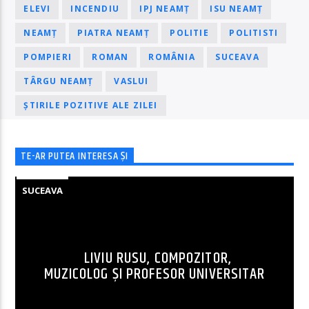
ELEVI
INCENDIU
IPJ NEAMȚ
ISU NEAMȚ
NEAMȚ
PIATRA NEAMȚ
POLITIE
POLITISTI
POMPIERI
ROMAN
ROMÂNIA
SUCEAVA
TÂRGU NEAMȚ
VASLUI
ȘTIRILE POZITIVE ALE ZILEI
TE-AR PUTEA INTERESA ȘI
SUCEAVA
LIVIU RUSU, COMPOZITOR,
MUZICOLOG ȘI PROFESOR UNIVERSITAR