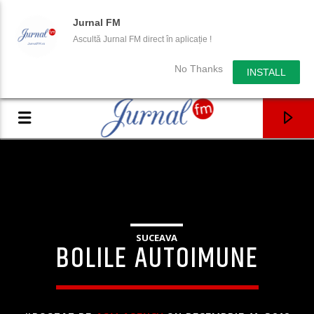
Jurnal FM
Ascultă Jurnal FM direct în aplicație !
No Thanks
INSTALL
SUCEAVA
BOLILE AUTOIMUNE