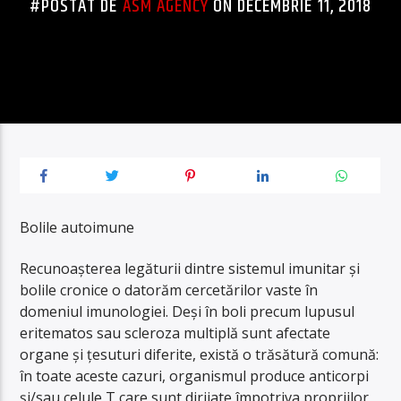
#POSTAT DE
ASM AGENCY
ON DECEMBRIE 11, 2018
Bolile autoimune
Recunoaşterea legăturii dintre sistemul imunitar şi
bolile cronice o datorăm cercetărilor vaste în
domeniul imunologiei. Deşi în boli precum lupusul
eritematos sau scleroza multiplă sunt afectate
organe şi ţesuturi diferite, există o trăsătură comună:
în toate aceste cazuri, organismul produce anticorpi
şi/sau celule T care sunt dirijate împotriva propriilor