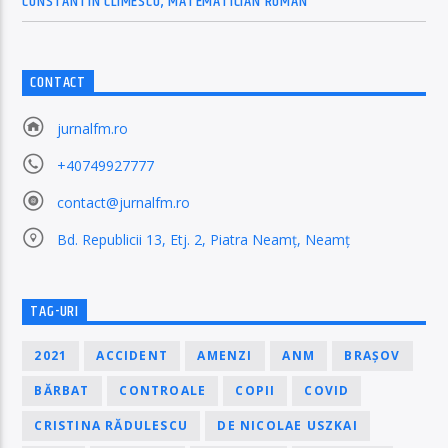
CONSTANTIN CLIMESCU, MATEMATICIAN ROMÂN
CONTACT
jurnalfm.ro
+40749927777
contact@jurnalfm.ro
Bd. Republicii 13, Etj. 2, Piatra Neamț, Neamț
TAG-URI
2021
ACCIDENT
AMENZI
ANM
BRAȘOV
BĂRBAT
CONTROALE
COPII
COVID
CRISTINA RĂDULESCU
DE NICOLAE USZKAI