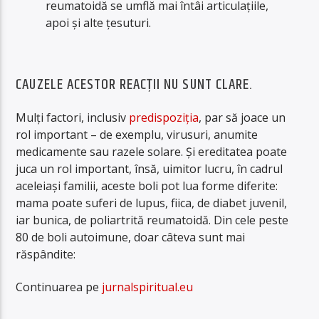
reumatoidă se umflă mai întâi articulaţiile,
apoi şi alte ţesuturi.
CAUZELE ACESTOR REACŢII NU SUNT CLARE.
Mulţi factori, inclusiv
predispoziţia
, par să joace un
rol important – de exemplu, virusuri, anumite
medicamente sau razele solare. Şi ereditatea poate
juca un rol important, însă, uimitor lucru, în cadrul
aceleiaşi familii, aceste boli pot lua forme diferite:
mama poate suferi de lupus, fiica, de diabet juvenil,
iar bunica, de poliartrită reumatoidă. Din cele peste
80 de boli autoimune, doar câteva sunt mai
răspândite:
Continuarea pe
jurnalspiritual.eu