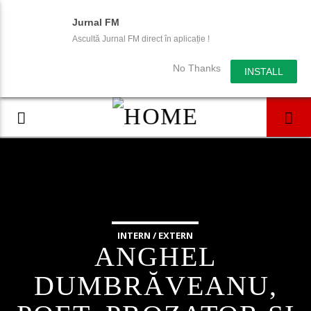
Jurnal FM
Ascultă Jurnal FM direct în aplicație !
No Thanks
INSTALL
INTERN / EXTERN
ANGHEL
DUMBRĂVEANU,