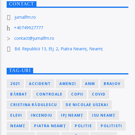
CONTACT
jurnalfm.ro
+40749927777
contact@jurnalfm.ro
Bd. Republicii 13, Etj. 2, Piatra Neamț, Neamț
TAG-URI
2021
ACCIDENT
AMENZI
ANM
BRAȘOV
BĂRBAT
CONTROALE
COPII
COVID
CRISTINA RĂDULESCU
DE NICOLAE USZKAI
ELEVI
INCENDIU
IPJ NEAMȚ
ISU NEAMȚ
NEAMȚ
PIATRA NEAMȚ
POLITIE
POLITISTI