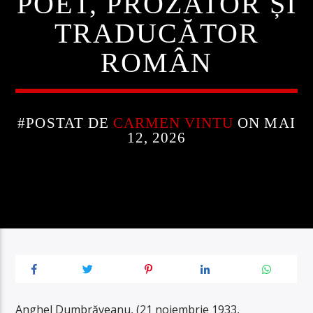
POET, PROZATOR ȘI
TRADUCĂTOR
ROMÂN
#POSTAT DE
CARMEN VINTU
ON MAI
12, 2026
Anghel Dumbrăveanu, (21 noiembrie 1933,