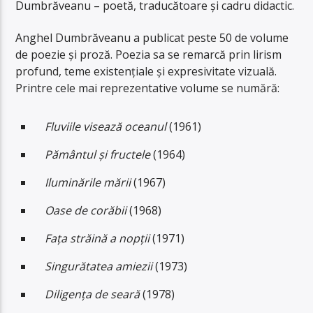
Dumbrăveanu – poetă, traducătoare și cadru didactic.
Anghel Dumbrăveanu a publicat peste 50 de volume
de poezie și proză. Poezia sa se remarcă prin lirism
profund, teme existențiale și expresivitate vizuală.
Printre cele mai reprezentative volume se numără:
Fluviile visează oceanul
(1961)
Pământul și fructele
(1964)
Iluminările mării
(1967)
Oase de corăbii
(1968)
Fața străină a nopții
(1971)
Singurătatea amiezii
(1973)
Diligența de seară
(1978)