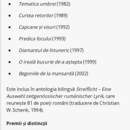
Tematica umbrei
(1982)
Curtea retorilor
(1989)
Capcane și visuri
(1992)
Predica focului
(1993)
Diamantul de întuneric
(1997)
O ireală bucurie de-a aștepta
(1999)
Begoniile de la mansardă
(2002)
Este inclus în antologia bilingvă
Streiflicht – Eine
Auswahl zeitgenössischer rumänischer Lyrik
, care
reunește 81 de poeți români (traducere de Christian
W. Schenk, 1994).
Premii și distincții