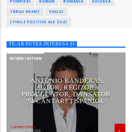
POMPIERI
ROMAN
ROMÂNIA
SUCEAVA
TÂRGU NEAMȚ
VASLUI
ȘTIRILE POZITIVE ALE ZILEI
TE-AR PUTEA INTERESA ȘI
INTERN / EXTERN
ANTONIO BANDERAS,
ACTOR, REGIZOR,
PRODUCĂTOR, DANSATOR
ȘI CÂNTĂREȚ SPANIOL
Carmen Vintu
AUGUST 10, 2026