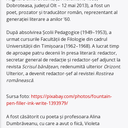
Dobroteasa, județul Olt – 12 mai 2013), a fost un
poet, prozator și traducător român, reprezentant al
generației literare a anilor ’60.
După absolvirea Școlii Pedagogice (1949–1953), a
urmat cursurile Facultății de Filologie din cadrul
Universității din Timișoara (1962–1968). A lucrat timp
de aproape patru decenii în presa literară: redactor,
secretar general de redacție și redactor-șef adjunct la
revista
Scrisul bănățean
, redenumită ulterior
Orizont
.
Ulterior, a devenit redactor-șef al revistei
Rostirea
românească
.
Sursa foto:
https://pixabay.com/photos/fountain-
pen-filler-ink-write-1393979/
A fost căsătorit cu poeta și profesoara Alina
Dumbrăveanu, cu care a avut o fiică, Violeta