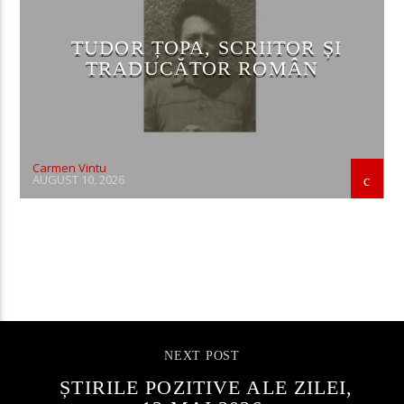
TUDOR ȚOPA, SCRIITOR ȘI
TRADUCĂTOR ROMÂN
Carmen Vintu
AUGUST 10, 2026
CONTINUE READING
NEXT POST
ȘTIRILE POZITIVE ALE ZILEI,