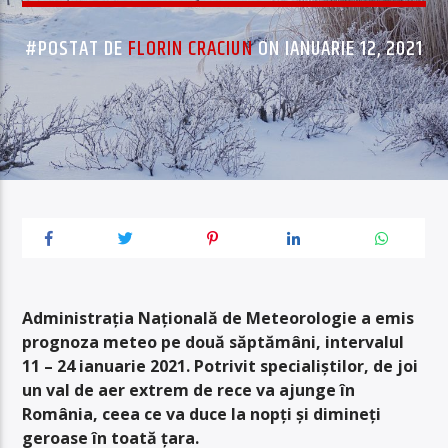
#POSTAT DE
FLORIN CRACIUN
ON IANUARIE 12, 2021
Administraţia Naţională de Meteorologie a emis
prognoza meteo pe două săptămâni, intervalul
11 – 24 ianuarie 2021. Potrivit specialiștilor, de joi
un val de aer extrem de rece va ajunge în
România, ceea ce va duce la nopți și dimineți
geroase în toată țara.