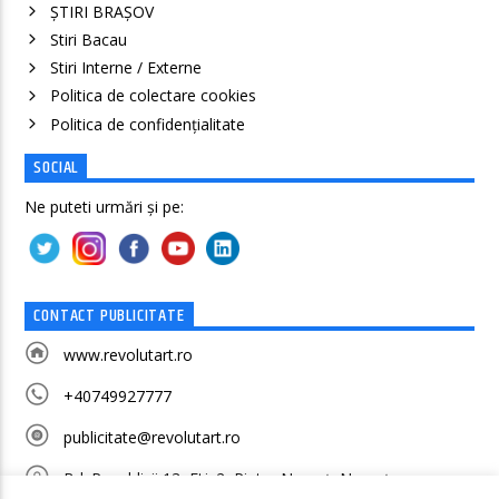
ȘTIRI BRAȘOV
Stiri Bacau
Stiri Interne / Externe
Politica de colectare cookies
Politica de confidenţialitate
SOCIAL
Ne puteti urmări și pe:
CONTACT PUBLICITATE
www.revolutart.ro
+40749927777
publicitate@revolutart.ro
Bd. Republicii 13, Etj. 2, Piatra Neamț, Neamț