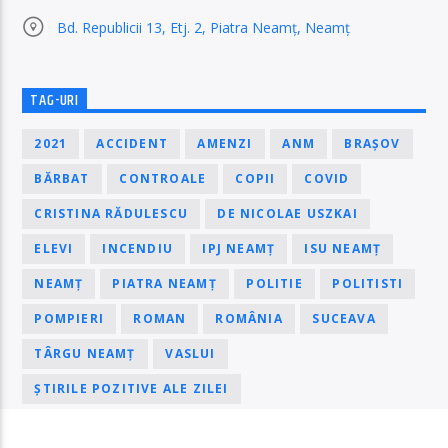
Bd. Republicii 13, Etj. 2, Piatra Neamț, Neamț
TAG-URI
2021
ACCIDENT
AMENZI
ANM
BRAȘOV
BĂRBAT
CONTROALE
COPII
COVID
CRISTINA RĂDULESCU
DE NICOLAE USZKAI
ELEVI
INCENDIU
IPJ NEAMȚ
ISU NEAMȚ
NEAMȚ
PIATRA NEAMȚ
POLITIE
POLITISTI
POMPIERI
ROMAN
ROMÂNIA
SUCEAVA
TÂRGU NEAMȚ
VASLUI
ȘTIRILE POZITIVE ALE ZILEI