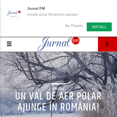
Jurnal FM
Ascultă Jurnal FM direct în aplicație !
No Thanks
INSTALL
BACAU
UN VAL DE AER POLAR
AJUNGE ÎN ROMÂNIA!