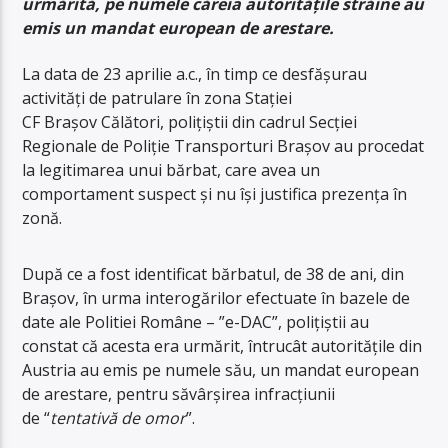
urmărită
, pe numele căre
ia autoritățile străine au
emis un mandat european de arestare.
La data de 23 aprilie a.c., în timp ce desfășurau
activități de patrulare în zona Stației
CF Brașov Călători, polițiștii din cadrul Secției
Regionale de Poliție Transporturi Brașov au procedat
la legitimarea unui bărbat, care avea un
comportament suspect și nu își justifica prezența în
zonă.
După ce a fost identificat bărbatul, de 38 de ani, din
Brașov, în urma interogărilor efectuate în bazele de
date ale Politiei Române – ”e-DAC”, polițiștii au
constat că acesta era urmărit, întrucât autoritățile din
Austria au emis pe numele său, un mandat european
de arestare, pentru săvârșirea infracțiunii
de “
tentativ
ă
de omor
”.