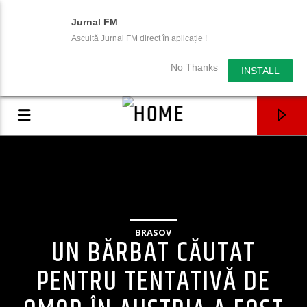
Jurnal FM
Ascultă Jurnal FM direct în aplicație !
No Thanks
INSTALL
BRASOV
UN BĂRBAT CĂUTAT
PENTRU TENTATIVĂ DE