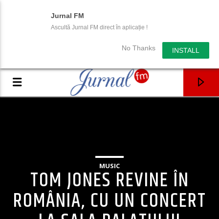
Jurnal FM
Ascultă Jurnal FM direct în aplicație !
No Thanks
INSTALL
MUSIC
TOM JONES REVINE ÎN
ROMÂNIA, CU UN CONCERT