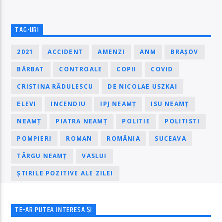
TAG-URI
2021
ACCIDENT
AMENZI
ANM
BRAȘOV
BĂRBAT
CONTROALE
COPII
COVID
CRISTINA RĂDULESCU
DE NICOLAE USZKAI
ELEVI
INCENDIU
IPJ NEAMȚ
ISU NEAMȚ
NEAMȚ
PIATRA NEAMȚ
POLITIE
POLITISTI
POMPIERI
ROMAN
ROMÂNIA
SUCEAVA
TÂRGU NEAMȚ
VASLUI
ȘTIRILE POZITIVE ALE ZILEI
TE-AR PUTEA INTERESA ȘI